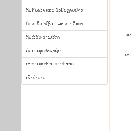
ກົມຄົ້ນຄວ້າ ແລະ ພົວ​ພັນຫຼາຍ​ຝ່າຍ
ກົມອາຊີ-ປາຊີຟິກ ແລະ ອາຟຣິກກາ
ສະ
ກົມເອີຣົບ-ອາເມຣິກາ
ກົມ​ການ​ທູດ​ປະ​ຊາ​ຊົນ
ສະ​
​ສະ​ຖານ​ທູດ​ປະ​ຈຳ​ຕ່າງ​ປະ​ເທດ
ເຂົ້າ​ບຳ​ນານ