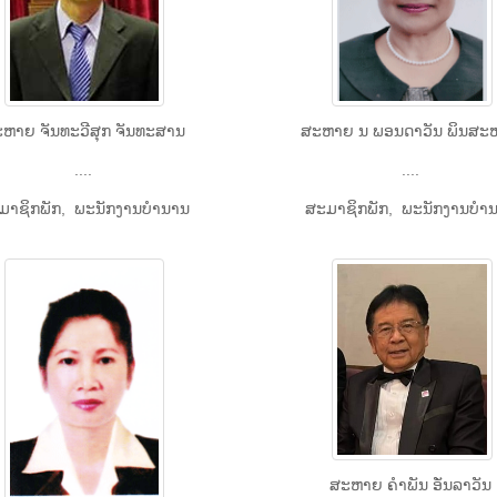
​ຫາຍ ຈັນ​ທະ​ວີ​ສຸກ ຈັນ​ທະ​ສານ
ສະຫາຍ ນ ພອນດາວັນ ພິນສະຫ
....
....
ມາ​ຊິກພັກ, ພະ​ນັກ​ງານ​ບຳ​ນານ
ສະ​ມາ​ຊິກພັກ, ພະ​ນັກ​ງານ​ບຳ​
ສະຫາຍ ຄຳພັນ ອັ່ນລາວັນ