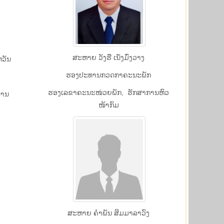
ສະຫາຍ ວັງ​ຮື ເນັ່ງ​ມົ່ງ​ວາງ
ວັນ
​ຮອງ​ປະ​ທານກວດ​ກາ​ຄະ​ນະ​ພັກ
​ຮອງ​ເລ​ຂາ​ຄະ​ນະ​ໜ່ວຍ​ພັກ, ​ຮັກ​ສາ​ການ​ຫົວ​
ນານ
ໜ້າ​ກົມ
​ສະ​ຫາຍ ຄຳ​ພັນ ສິມ​ມາ​ລາ​ວົງ