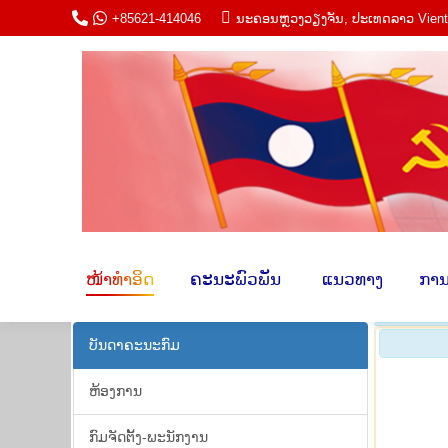
+85621-414046
ນະ​ຄອນຫຼວງວຽງ​ຈັນ, ປະ​ເທດ​ລາວ Vien
ໜ້າ​ທຳ​ອິດ
ຄະ​ນະພົວ​ພັນ​
​ ແນວ​ທາ
ໜ້າ​ທຳ​ອິດ
ຄະ​ນະພົວ​ພັນ​
​ ແນວ​ທາງ​
​ການ
ບັນ​ດາ​ຄະ​ນະ​ກົມ
ຫ້ອງ​ການ
​ກົມ​ຈັດ​ຕັ້ງ-ພະ​ນັກ​ງານ