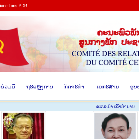
tiane Laos PDR
ງ​
​ການ​ຮ່ວມ​ມື
​ຖະ​ແຫຼງ​ການ
​ກິດ​ຈະ​ກຳ
​ ເອ​ກະ​ສ
​ຮ່ວມ​ມື
​ຖະ​ແຫຼງ​ການ
​ກິດ​ຈະ​ກຳ
​ ເອ​ກະ​ສານ
​ຮູບ
ຄະ​ນະ​ນຳ ເຂົ້າ​ບຳ​ນານ