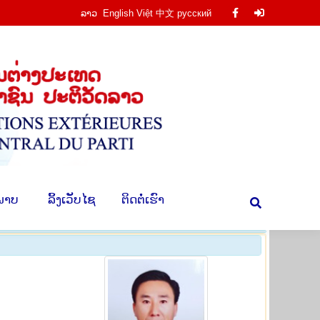
ລາວ
English
Việt
中文
русский
Facebook
Facebook
ານ
​ຮູບ​ພາບ
​ ລິ້ງ​ເວັບ​ໄຊ
​ຕິດ​ຕໍ່​ເຮົາ
Search:
page
page
opens
opens
in
in
new
new
window
window
​ພາບ
​ ລິ້ງ​ເວັບ​ໄຊ
​ຕິດ​ຕໍ່​ເຮົາ
Search: