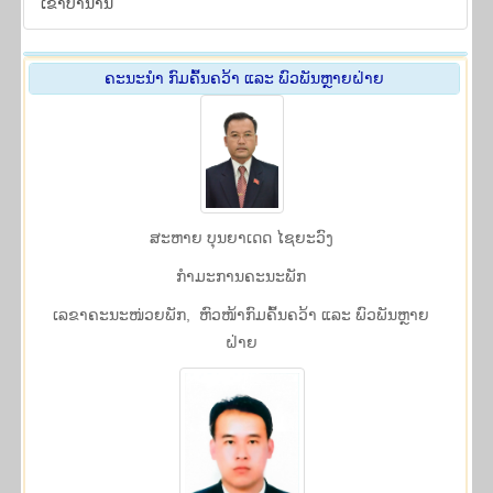
ເຂົ້າ​ບຳ​ນານ
ຄະ​ນະ​ນຳ ກົມຄົ້ນຄວ້າ ແລະ ພົວ​ພັນຫຼາຍ​ຝ່າຍ
ສະ​ຫາຍ ບຸນ​​ຍາ​ເດດ ໄຊ​ຍະ​ວົງ
ກໍາມະການຄະນະພັກ
​ເລ​ຂາ​ຄະ​ນະ​ໜ່ວຍ​ພັກ, ຫົວ​ໜ້າກົມຄົ້ນຄວ້າ ແລະ ​ພົວ​ພັນຫຼາຍ​
ຝ່າຍ