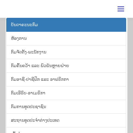
ບັນ​ດາ​ຄະ​ນະ​ກົມ
ຫ້ອງ​ການ
​ກົມ​ຈັດ​ຕັ້ງ-ພະ​ນັກ​ງານ
ກົມຄົ້ນຄວ້າ ແລະ ພົວ​ພັນຫຼາຍ​ຝ່າຍ
ກົມອາຊີ-ປາຊີຟິກ ແລະ ອາຟຣິກກາ
ກົມເອີຣົບ-ອາເມຣິກາ
ກົມ​ການ​ທູດ​ປະ​ຊາ​ຊົນ
​ສະ​ຖານ​ທູດ​ປະ​ຈຳ​ຕ່າງ​ປະ​ເທດ