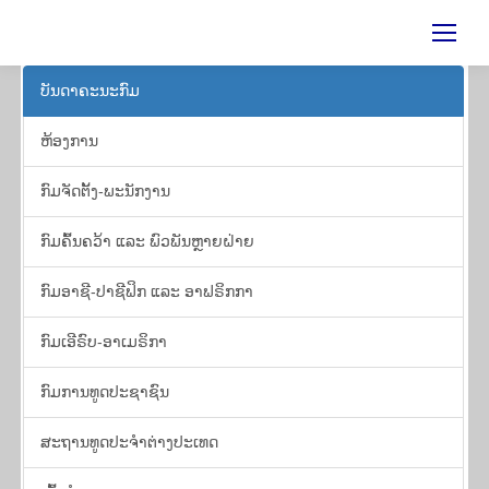
ບັນ​ດາ​ຄະ​ນະ​ກົມ
ຫ້ອງ​ການ
​ກົມ​ຈັດ​ຕັ້ງ-ພະ​ນັກ​ງານ
ກົມຄົ້ນຄວ້າ ແລະ ພົວ​ພັນຫຼາຍ​ຝ່າຍ
ກົມອາຊີ-ປາຊີຟິກ ແລະ ອາຟຣິກກາ
ກົມເອີຣົບ-ອາເມຣິກາ
ກົມ​ການ​ທູດ​ປະ​ຊາ​ຊົນ
​ສະ​ຖານ​ທູດ​ປະ​ຈຳ​ຕ່າງ​ປະ​ເທດ