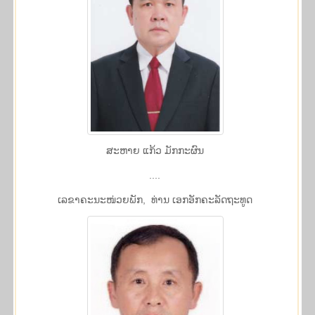
ສະຫາຍ ແກ້ວ ມັກກະຜົນ
....
​ເລ​ຂາ​ຄະ​ນະ​ໜ່ວຍ​ພັກ, ທ່ານ ເອກ​ອັກ​ຄະ​ລັດ​ຖະ​ທູດ