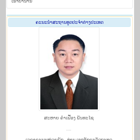
ເຂົ້າ​ບຳ​ນານ
ຄະ​ນະ​ນຳ ​ສະ​ຖານ​ທູດ​ປະ​ຈຳ​ຕ່າງ​ປະ​ເທດ
ສະ​ຫາຍ ຄຳ​ເຟື້ອງ ພັນ​ທະ​ໄຊ
....
​ເລ​ຂາ​ຄະ​ນະ​ໜ່ວຍ​ພັກ, ທ່ານ ເອກ​ອັກ​ຄະ​ລັດ​ຖະ​ທູດ