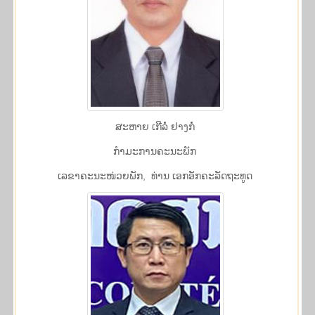
ສະຫາຍ ເກີລໍ່ ຢາງກໍ່
ກໍາມະການຄະນະພັກ
​ເລ​ຂາ​ຄະ​ນະ​ໜ່ວຍ​ພັກ, ທ່ານ ເອກ​ອັກ​ຄະ​ລັດ​ຖະ​ທູດ