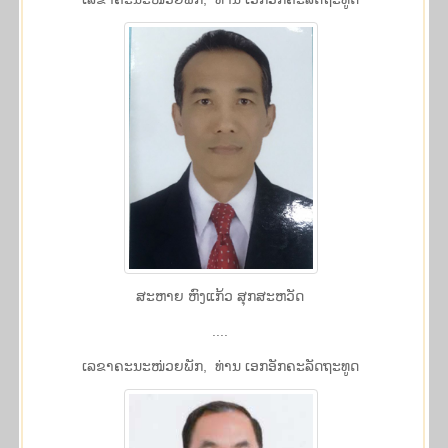
ສະຫາຍ ​ຫົງ​ແກ້ວ ສຸກ​ສະ​ຫວັດ
....
​ເລ​ຂາ​ຄະ​ນະ​ໜ່ວຍ​ພັກ, ທ່ານ ເອກ​ອັກ​ຄະ​ລັດ​ຖະ​ທູດ