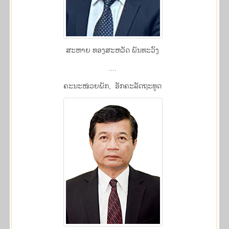
ສະຫາຍ ທອງສະຫວັດ ພັນທະວົງ
....
​ຄະ​ນະ​ໜ່ວຍ​ພັກ, ​ອັກ​ຄະ​ລັດ​ຖະ​ທູດ