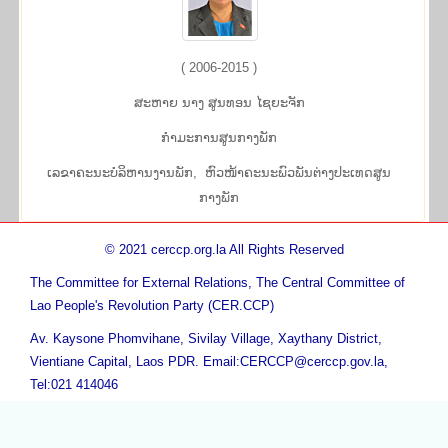
( 2006-2015 )
ສະ​ຫາຍ ນາງ ສູນ​ທອນ ໄຊ​ຍະ​ຈັກ
​ກຳ​ມະ​ການ​ສູນ​ກາງ​ພັກ
ເລຂາຄະນະບໍລິຫານງານພັກ, ຫົວ​ໜ້າ​ຄະ​ນະ​ພົວ​ພັນ​ຕ່າງ​ປະ​ເທດສູນ​
ກາງ​ພັກ
© 2021 cerccp.org.la All Rights Reserved
The Committee for External Relations, The Central Committee of
Lao People's Revolution Party (CER.CCP)
Av. Kaysone Phomvihane, Sivilay Village, Xaythany District,
Vientiane Capital, Laos PDR. Email:CERCCP@cerccp.gov.la,
Tel:021 414046