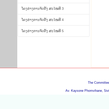
ໂຄງ​ຮ່າງ​ການ​ຈັດ​ຕັ້ງ ສະ​ໄໝ​ທີ 3
ໂຄງ​ຮ່າງ​ການ​ຈັດ​ຕັ້ງ ສະ​ໄໝ​ທີ 4
ໂຄງ​ຮ່າງ​ການ​ຈັດ​ຕັ້ງ ສະ​ໄໝ​ທີ 5
The Committee 
Av. Kaysone Phomvihane, Sivil