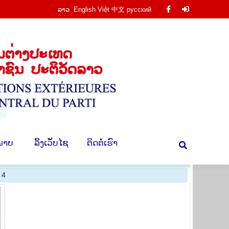
ລາວ
English
Việt
中文
русский
Facebook
Facebook
ານ
​ຮູບ​ພາບ
​ ລິ້ງ​ເວັບ​ໄຊ
​ຕິດ​ຕໍ່​ເຮົາ
Search:
page
page
opens
opens
in
in
new
new
window
window
​ພາບ
​ ລິ້ງ​ເວັບ​ໄຊ
​ຕິດ​ຕໍ່​ເຮົາ
Search:
 4