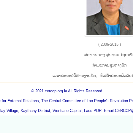
( 2006-2015 )
ສະ​ຫາຍ ນາງ ສູນ​ທອນ ໄຊ​ຍະ​ຈ
​ກຳ​ມະ​ການ​ສູນ​ກາງ​ພັກ
ເລຂາຄະນະບໍລິຫານງານພັກ, ຫົວ​ໜ້າ​ຄະ​ນະ​ພົວ​ພັນ​ຕ່
© 2021 cerccp.org.la All Rights Reserved
for External Relations, The Central Committee of Lao People's Revolution 
ay Village, Xaythany District, Vientiane Capital, Laos PDR. Email:CERCCP