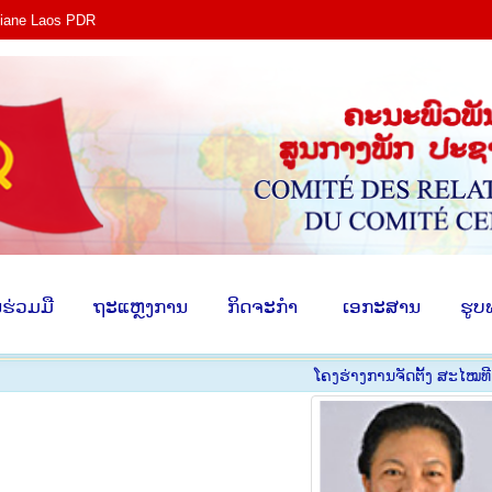
tiane Laos PDR
ງ​
​ການ​ຮ່ວມ​ມື
​ຖະ​ແຫຼງ​ການ
​ກິດ​ຈະ​ກຳ
​ ເອ​ກະ​ສ
​ຮ່ວມ​ມື
​ຖະ​ແຫຼງ​ການ
​ກິດ​ຈະ​ກຳ
​ ເອ​ກະ​ສານ
​ຮູບ
ໂຄງ​ຮ່າງ​ການ​ຈັດ​ຕັ້ງ ສະ​ໄໝ​ທີ