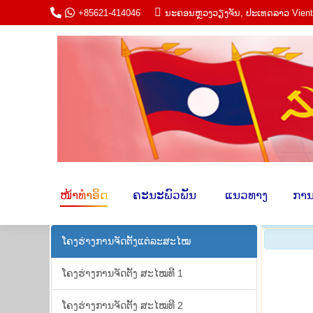
+85621-414046
ນະ​ຄອນຫຼວງວຽງ​ຈັນ, ປະ​ເທດ​ລາວ Vien
ໜ້າ​ທຳ​ອິດ
ຄະ​ນະພົວ​ພັນ​
​ ແນວ​ທາ
ໜ້າ​ທຳ​ອິດ
ຄະ​ນະພົວ​ພັນ​
​ ແນວ​ທາງ​
​ການ
ໂຄງ​ຮ່າງ​ການ​ຈັດ​ຕັ້ງ​ແຕ່​ລະ​ສະ​ໄໝ
ໂຄງ​ຮ່າງ​ການ​ຈັດ​ຕັ້ງ ສະ​ໄໝ​ທີ 1
ໂຄງ​ຮ່າງ​ການ​ຈັດ​ຕັ້ງ ສະ​ໄໝ​ທີ 2