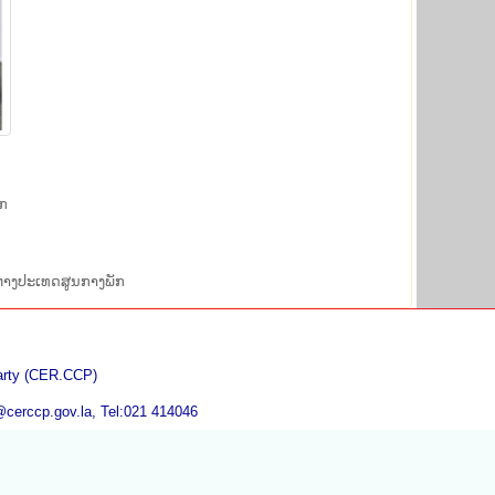
ັກ
າງ​ປະ​ເທດສູນ​ກາງ​ພັກ
Party (CER.CCP)
@cerccp.gov.la, Tel:021 414046