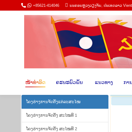
+85621-414046
ນະ​ຄອນຫຼວງວຽງ​ຈັນ, ປະ​ເທດ​ລາວ Vien
ໜ້າ​ທຳ​ອິດ
ຄະ​ນະພົວ​ພັນ​
​ ແນວ​ທາ
ໜ້າ​ທຳ​ອິດ
ຄະ​ນະພົວ​ພັນ​
​ ແນວ​ທາງ​
​ການ
ໂຄງ​ຮ່າງ​ການ​ຈັດ​ຕັ້ງ​ແຕ່​ລະ​ສະ​ໄໝ
ໂຄງ​ຮ່າງ​ການ​ຈັດ​ຕັ້ງ ສະ​ໄໝ​ທີ 1
ໂຄງ​ຮ່າງ​ການ​ຈັດ​ຕັ້ງ ສະ​ໄໝ​ທີ 2