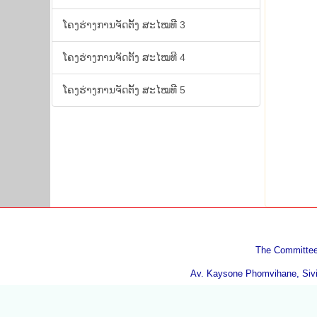
ໂຄງ​ຮ່າງ​ການ​ຈັດ​ຕັ້ງ ສະ​ໄໝ​ທີ 3
ໂຄງ​ຮ່າງ​ການ​ຈັດ​ຕັ້ງ ສະ​ໄໝ​ທີ 4
ໂຄງ​ຮ່າງ​ການ​ຈັດ​ຕັ້ງ ສະ​ໄໝ​ທີ 5
The Committee 
Av. Kaysone Phomvihane, Sivil