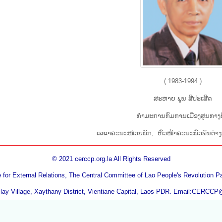
( 1983-1994 )
ສະ​ຫາຍ ພູນ ສີ​ປະ​ເສີດ
ກຳ​ມະ​ການ​ກົມ​ການ​ເມືອງ​ສູນ​ກາງ​
​ເລ​ຂາ​ຄະ​ນະ​ໜ່ວຍ​ພັກ, ຫົວ​ໜ້າ​ຄະ​ນະ​ພົວ​ພັນ​ຕ່າ
© 2021 cerccp.org.la All Rights Reserved
for External Relations, The Central Committee of Lao People's Revolution 
ay Village, Xaythany District, Vientiane Capital, Laos PDR. Email:CERCCP