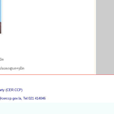
ພັກ
ງ​ປະ​ເທດສູນ​ກາງ​ພັກ
Party (CER.CCP)
@cerccp.gov.la, Tel:021 414046