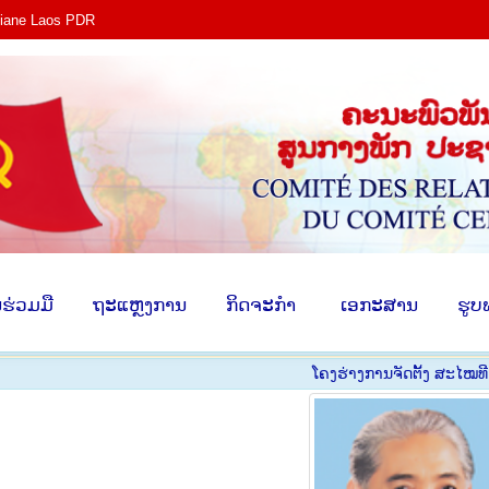
tiane Laos PDR
ງ​
​ການ​ຮ່ວມ​ມື
​ຖະ​ແຫຼງ​ການ
​ກິດ​ຈະ​ກຳ
​ ເອ​ກະ​ສ
​ຮ່ວມ​ມື
​ຖະ​ແຫຼງ​ການ
​ກິດ​ຈະ​ກຳ
​ ເອ​ກະ​ສານ
​ຮູບ
ໂຄງ​ຮ່າງ​ການ​ຈັດ​ຕັ້ງ ສະ​ໄໝ​ທີ