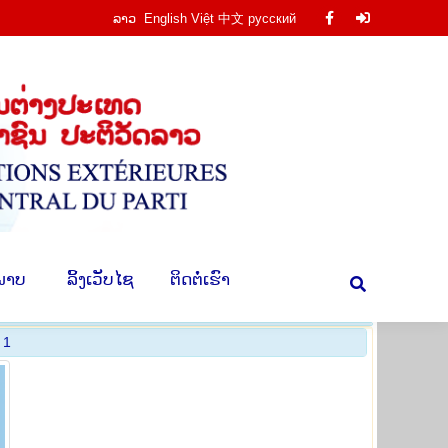
ລາວ
English
Việt
中文
русский
Facebook
Facebook
ານ
​ຮູບ​ພາບ
​ ລິ້ງ​ເວັບ​ໄຊ
​ຕິດ​ຕໍ່​ເຮົາ
Search:
page
page
opens
opens
in
in
new
new
window
window
​ພາບ
​ ລິ້ງ​ເວັບ​ໄຊ
​ຕິດ​ຕໍ່​ເຮົາ
Search:
 1