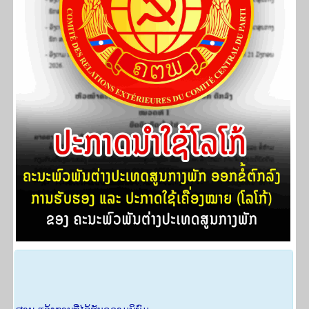
ຄ​ລິກ​ດາວ​ໂຫຼດ​ໄຟ​ລ:
ຄະນະພົວພັນຕ່າງປະເທດສູນກາງພັກ ຮັບຮອງ ແລະ
ປະກາດນຳໃຊ້ ເຄື່່ອງໝາຍ (ໂລໂກ້) ຂອງຄະນະພົວພັນຕ່າງປະເທດ
ສູນກາງພັກ