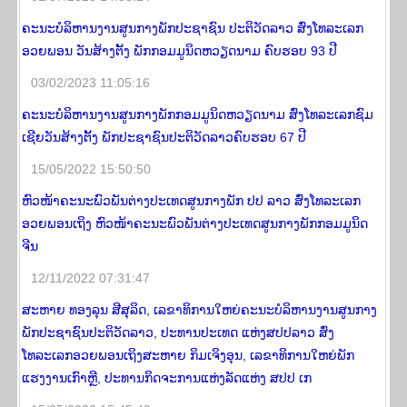
ຄະນະບໍລິຫານງານສູນກາງພັກປະຊາຊົນ ປະຕິວັດລາວ ສົ່ງໂທລະເລກ
ອວຍພອນ ວັນສ້າງຕັ້ງ ພັກກອມມູນິດຫວຽດນາມ ຄົບຮອບ 93 ປີ
03/02/2023 11:05:16
ຄະ​ນະ​ບໍ​ລິ​ຫານ​ງານ​ສູນ​ກາງ​ພັກ​ກອມ​ມູ​ນິດ​ຫວຽດ​ນາມ ສົ່ງ​ໂທ​ລະ​ເລກ​ຊົມ​
ເຊີຍ​ວັນ​ສ້າງ​ຕັ້ງ​ ພັກ​ປະ​ຊາ​ຊົນປະ​ຕິ​ວັດ​ລາວຄົບ​ຮອບ 67 ປີ
15/05/2022 15:50:50
ຫົວໜ້າຄະນະພົວພັນຕ່າງປະເທດສູນກາງພັກ ປປ ລາວ ສົ່ງໂທລະເລກ
ອວຍພອນເຖິງ ຫົວໜ້າຄະນະພົວພັນຕ່າງປະເທດສູນກາງພັກກອມມູນິດ
ຈີນ
12/11/2022 07:31:47
ສະຫາຍ ທອງລຸນ ສີສຸລິດ, ເລຂາທິການໃຫຍ່ຄະນະບໍລິຫານງານສູນກາງ
ພັກປະຊາຊົນປະຕິວັດລາວ, ປະທານປະເທດ ແຫ່ງສປປລາວ ສົ່ງ
ໂທລະເລກອວຍພອນເຖິງສະຫາຍ ກິມເຈິງອຸນ, ເລຂາທິການໃຫຍ່ພັກ
ແຮງງານເກົາຫຼີ, ປະທານກິດຈະການແຫ່ງລັດແຫ່ງ ສປປ ເກ