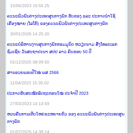
15/06/2023 10:55:25
ຄະນະພົວພັນຕ່າງປະເທດສູນກາງພັກ ຮັບຮອງ ແລະ ປະກາດນຳໃຊ້
ເຄື່່ອງໝາຍ (ໂລໂກ້) ຂອງຄະນະພົວພັນຕ່າງປະເທດສູນກາງພັກ
30/01/2026 14:25:20
ຄະນະບໍລິຫານງານສູນກາງພັກກອມມູນິດ ຫວຽດນາມ ສົ່ງໂທລະເລກ
ຊົມເຊີຍ ວັນສະຖາປະນາ ສປປ ລາວ ຄົບຮອບ 50 ປີ
01/12/2025 08:09:50
ສານອວຍພອນປີໃໝ່ ພສ 2566
11/04/2023 15:35:02
ປະກາດຮັບສະໝັກລັດຖະກອນໃໝ່ ປະຈຳປີ 2023
27/03/2023 14:14:59
ຫວນ​ຄ​ືນ​ການ​ເຕີບ​ໃຫຍ່​ຂະ​ຫຍາຍ​ຕົວ ຂອງ ຄະ​ນະ​ພົວ​ພັນ​ຕ່າງ​ປະ​ເທດ​ສູນ​
ກາງ​ພັກ
01/07/2025 14:38:14