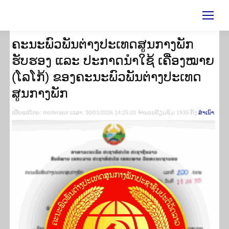
ຄະນະພົວພັນຕ່າງປະເທດສູນກາງພັກ
ຮັບຮອງ ແລະ ປະກາດນຳໃຊ້ ເຄື່່ອງໝາຍ
(ໂລໂກ້) ຂອງຄະນະພົວພັນຕ່າງປະເທດ
ສູນກາງພັກ
ເຜີຍ​ແຜ່​ໂດຍ​: moderator ເວ​ລາ: 30/01/2026 14:25:20 ຈຳ​ນວນ​​ຢ້ຽມ​ຊົມ 1935 ຄັ້ງ
ສຳ​ເນົາ