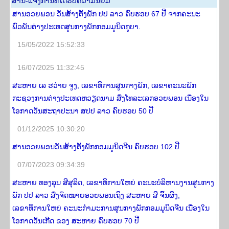
ສານ-ແຈ້ງ​ການທີ່​ໄດ້​ຮັບ​ຄວາມ​ນິ​ຍົມ
ສານອວຍພອນ ວັນສ້າງຕັ້ງພັກ ປປ ລາວ ຄົບຮອບ 67 ປີ ຈາກຄະນະ
ພົວພັນຕ່າງປະເທດສູນກາງພັກກອມມູນິດກູບາ.
15/05/2022 15:52:33
16/07/2025 11:32:45
ສະຫາຍ ເລ ຮວ່າຍ ຈູງ, ເລຂາທິການສູນກາງພັກ, ເລຂາຄະນະພັກ
ກະຊວງການຕ່າງປະເທດຫວຽດນາມ ສົ່ງໂທລະເລກອວຍພອນ ເນື່ອງໃນ
ໂອກາດວັນສະຖາປະນາ ສປປ ລາວ ຄົບຮອບ 50 ປີ
01/12/2025 10:30:20
ສານອວຍພອນວັນສ້າງຕັ້ງພັກກອມມູນິດຈີນ ຄົບຮອບ 102 ປີ
07/07/2023 09:34:39
ສະຫາຍ ທອງລຸນ ສີສຸລິດ, ເລຂາທິການໃຫຍ່ ຄະນະບໍລິຫານງານສູນກາງ
ພັກ ປປ ລາວ ສົ່ງຈົດໝາຍອວຍພອນເຖິງ ສະຫາຍ ສີ ຈິ້ນຜິງ,
ເລຂາທິການໃຫຍ່ ຄະນະກໍາມະການສູນກາງພັກກອມມູນິດຈີນ ເນື່ອງໃນ
ໂອກາດວັນເກີດ ຂອງ ສະຫາຍ ຄົບຮອບ 70 ປີ