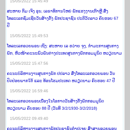
15/05/2022 15:45:49
ສະຫາຍ ກິມ ເຈິງ ອຸນ, ເລຂາທິການໃຫຍ່ ພັກແຮງງານເກົາຫຼີ ສົ່ງ
ໂທລະເລກຊົມເຊີຍວັນສ້າງຕັ້ງ ພັກປະຊາຊົນ ປະຕິວັດລາວ ຄົບຮອບ 67
ປີ
15/05/2022 15:49:53
ໂທລະເລກອວຍພອນ ເຖິງ: ສະຫາຍ ເລ ຮວ່າຍ ຈຸງ, ກຳມະການສູນກາງ
ພັກ, ຫົວໜ້າຄະນະພົວພັນຕ່າງປະເທດສູນກາງພັກກອມມູນິດ ຫວຽດນາມ
15/05/2022 15:47:56
ຄະນະບໍລິຫານງານສູນກາງພັກ ປ​ປ​ລາວ ສົ່ງໂທລະເລກອວຍພອນ ວັນ
ປົດປ່ອຍພາກໃຕ້ ແລະ ທ້ອນໂຮມປະເທດ ຫວຽດນາມ ຄົບ​ຮອບ 47 ປີ
15/05/2022 16:59:46
ໂທລະເລກອວຍພອນເນື່ອງໃນໂອກາດວັນສ້າງຕັ້ງພັກກອມມູນິດ
ຫວຽດນາມ ຄົບຮອບ 88 ປີ (ວັນທີ 3/2/1930-3/2/2018)
15/05/2022 09:49:40
ຄະນະບໍລິຫານງານສູນກາງພັກປະຊາຊົນກໍາປູເຈຍ ສົ່ງສານອວຍພອນ