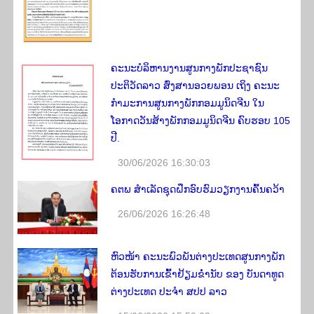
ຄະນະບໍລິຫານງານສູນກາງພັກປະຊາຊົນ
ປະຕິວັດລາວ ສົ່ງສານອວຍ​ພອນ ເຖິງ ຄະນະ
ກຳມະການສູນກາງພັກກອມມູນິດຈີນ ໃນ
ໂອກາດວັນສ້າງພັກກອມມູນິດຈີນ ຄົບຮອບ 105
ປີ.
30/06/2026 16:30:03
ຄຕພ ສຳເລັດຊຸດຝຶກອົບຮົມວຽກງານຄົ້ນຄວ້າ
26/06/2026 16:26:48
ຫົວໜ້າ ຄະນະພົວພັນຕ່າງປະເທດສູນກາງພັກ
ຕ້ອນຮັບການເຂົ້າຢ້ຽມຂໍ່ານັບ ຂອງ ບັນດາທູດ
ຕ່າງປະເທດ ປະຈໍາ ສປປ ລາວ