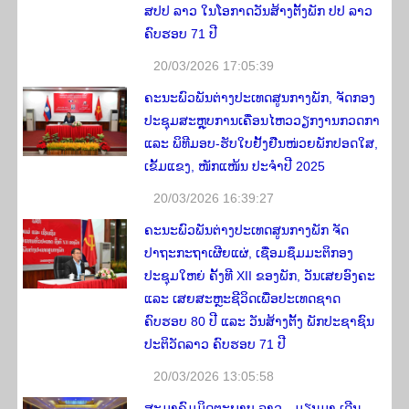
ສປປ ລາວ ໃນໂອກາດວັນສ້າງຕັ້ງພັກ ປປ ລາວ
ຄົບຮອບ 71 ປີ
20/03/2026 17:05:39
ຄະນະພົວພັນຕ່າງປະເທດສູນກາງພັກ, ຈັດກອງ
ປະຊຸມສະຫຼຸບການເຄື່ອນໄຫວວຽກງານກວດກາ
ແລະ ພິທີມອບ-ຮັບໃບຢັ້ງຢືນໜ່ວຍພັກປອດໃສ,
ເຂັ້ມແຂງ, ໜັກແໜ້ນ ປະຈຳປີ 2025
20/03/2026 16:39:27
ຄະນະພົວພັນຕ່າງປະເທດສູນກາງພັກ ຈັດ
ປາຖະກະຖາເຜີຍແຜ່, ເຊື່ອມຊຶມມະຕິກອງ
ປະຊຸມໃຫຍ່ ຄັ້ງທີ XII ຂອງພັກ, ວັນເສຍອົງຄະ
ແລະ ເສຍສະຫຼະຊີວິດເພື່ອປະເທດຊາດ
ຄົບຮອບ 80 ປີ ແລະ ວັນສ້າງຕັ້ງ ພັກປະຊາຊົນ
ປະຕິວັດລາວ ຄົບຮອບ 71 ປີ
20/03/2026 13:05:58
​ສະ​ມາ​ຄົມ​ມິດ​ຕະ​ພາບ ລາວ - ມຽນ​ມາ ເດີນ​