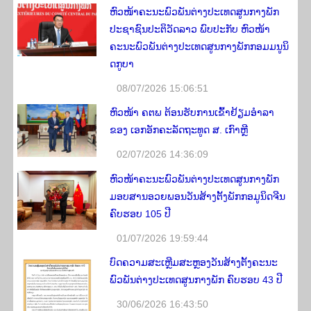
ຫົວໜ້າຄະນະພົວພັນຕ່າງປະເທດສູນກາງພັກ
ປະຊາຊົນປະຕິວັດລາວ ພົບປະກັບ ຫົວໜ້າ
ຄະນະພົວພັນຕ່າງປະເທດສູນກາງພັກກອມມນູນິ
ດກູບາ
08/07/2026 15:06:51
ຫົວໜ້າ ຄຕພ ຕ້ອນຮັບການເຂົ້າຢ້ຽມອໍາລາ
ຂອງ ເອກອັກຄະລັດຖະທູດ ສ. ເກົາຫຼີ
02/07/2026 14:36:09
ຫົວໜ້າຄະນະພົວພັນຕ່າງປະເທດສູນກາງພັກ
ມອບສານອວຍພອນວັນສ້າງຕັ້ງພັກກອມູນິດຈີນ
ຄົບຮອບ 105 ປີ
01/07/2026 19:59:44
ບົດຄວາມສະເຫຼີມສະຫຼອງວັນສ້າງຕັ້ງຄະນະ
ພົວພັນຕ່າງປະເທດສູນກາງພັກ ຄົບຮອບ 43 ປີ
30/06/2026 16:43:50