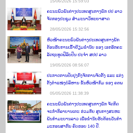
15/06/2026 15:59:03
ຄະນະພົວພັນຕ່າງປະເທດສູນກາງພັກ ປປ ລາວ
ຈັດກອງປະຊຸມ ສຳມະນາວິທະຍາສາດ
28/05/2026 15:32:56
ຫົວໜ້າຄະນະພົວພັນຕ່າງປະເທດສູນກາງພັກ
ຕ້ອນຮັບການເຂົ້າຢ້ຽມຂໍ່ານັບ ຂອງ ເອກອັກຄະ
ລັດຖະທູດຟິລິບປິນ ປະຈຳ ສປປ ລາວ
19/05/2026 08:56:07
ປະກາດການປັບປຸງກົງຈັກການຈັດຕັ້ງ ແລະ ແຕ່ງ
ຕັ້ງຕໍາແໜ່ງບໍລິຫານ ຂັ້ນຫົວໜ້າກົມ ຂອງ ຄຕພ
05/05/2026 11:38:39
ຄະ​ນະ​ພົວ​ພັນ​ຕ່າງ​ປະ​ເທດ​ສູນ​ກາງ​ພັກ ຈັດ​ກິດ​
ຈະ​ກ​ຳ​​ກິ​ລາ​ບານ​ເຕະ ຮ່ວມ​ກັບ ສູນ​ກາງ​ສະ​ຫະ​
ພັນ​ກຳ​ມະ​ບານ​ລາວ ເພື່ອຂ່ຳ​ນັບ​ຮັບ​ຕ້ອນ​ວັນ​ກຳ​
ມະ​ກອນ​ສາ​ກົນ ​ຄົບ​ຮອບ 140 ປີ.