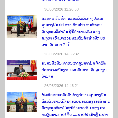
ອິນເດຍ ປະຈໍາ ສປປ ລາວ
30/03/2026 11:20:53
ສະຫາຍ ຫົວໜ້າ ຄະນະພົວພັນຕ່າງປະເທດ
ສູນກາງພັກ ປປ ລາວ ຕ້ອນຮັບ ເອກອັກຄະ
ລັດຖະທູດວິສາມັນ ຜູ້ມີອໍານາດເຕັມ ແຫ່ງ
ສ.ກູບາ ເຂົ້າມາອວຍພອນວັນສ້າງຕັ້ງພັກ ປປ
ລາວ ຄົບຮອບ 71 ປີ
26/03/2026 14:56:32
ຄະນະພົວພັນຕ່າງປະເທດສູນກາງພັກ ຈັດພິທີ
ປະກາດພະນັກງານ ອອກພັກການ-ຮັບອຸດໜູນ
ບຳນານ
26/03/2026 14:46:21
ຫົວໜ້າຄະນະພົວພັນຕ່າງປະເທດສູນກາງພັກ
ຕ້ອນຮັບການເຂົ້າມາອວຍພອນຂອງ ເອກອັກຄະ
ລັດຖະທູດວິສາມັນຜູ້ມີອໍານາດເຕັມ ແຫ່ງ ສສ
ຫວຽດນາມ, ສປ ຈີນ ແລະ ສປປ ເກົາຫຼີ ປະຈໍາ