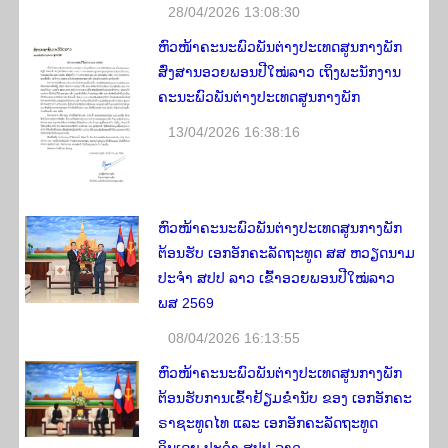
28/04/2026 13:08:30
ຫົວໜ້າຄະນະພົວພັນຕ່າງປະເທດສູນກາງພັກ
ສົ່ງສານອວຍພອນປີໃໝ່ລາວ ເຖິງພະນັກງານ
ຄະນະພົວພັນຕ່າງປະເທດສູນກາງພັກ
13/04/2026 16:38:16
ຫົວໜ້າຄະນະພົວພັນຕ່າງປະເທດສູນກາງພັກ
ຕ້ອນຮັບ ເອກອັກຄະລັດຖະທູດ ສສ ຫວຽດນາມ
ປະຈໍາ ສປປ ລາວ ເຂົ້າອວຍພອນປີໃໝ່ລາວ
ພສ 2569
08/04/2026 16:13:55
ຫົວໜ້າຄະນະພົວພັນຕ່າງປະເທດສູນກາງພັກ
ຕ້ອນຮັບການເຂົ້າຢ້ຽມຂໍ່ານັບ ຂອງ ເອກອັກຄະ
ຣາຊະທູດໄທ ແລະ ເອກອັກຄະລັດຖະທູດ