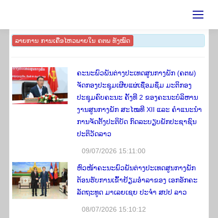
ລາຍ​ການ ການ​ເຄື່ອ​ໄຫ​ວພາຍ​ໃນ ຄ​ຕ​ພ ທັງ​ໝົດ
ຄະນະພົວພັນຕ່າງປະເທດສູນກາງພັກ (ຄຕພ)
ຈັດກອງປະຊຸມເຜີຍແຜ່ເຊື່ອມຊຶມ ມະຕິກອງ
ປະຊຸມຄົບຄະນະ ຄັ້ງທີ 2 ຂອງຄະນະບໍລິຫານ
ງານສູນກາງພັກ ສະໄໝທີ XII ແລະ ຄໍາແນະນໍາ
ການຈັດຕັ້ງປະຕິບັດ ກົດລະບຽບພັກປະຊາຊົນ
ປະຕິວັດລາວ
09/07/2026 15:11:00
ຫົວໜ້າຄະນະພົວພັນຕ່າງປະເທດສູນກາງພັກ
ຕ້ອນຮັບການເຂົ້າຢ້ຽມອຳລາຂອງ ເອກອັກຄະ
ລັດຖະທູດ ມາເລຍເຊຍ ປະຈຳ ສປປ ລາວ
08/07/2026 15:10:12