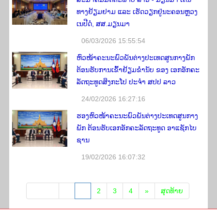
ທາງ​ຢ້ຽມຢາມ ​​ແລະ ເຮັດວຽກ​ຢູ່ນະຄອນຫຼວງ​
ເນ​ປີ​ດໍ, ສ​ສ.ມຽນ​ມາ
06/03/2026 15:55:54
ຫົວໜ້າຄະນະພົວພັນຕ່າງປະເທດສູນກາງພັກ
ຕ້ອນຮັບການເຂົ້າຢ້ຽມຂໍ່ານັບ ຂອງ ເອກອັກຄະ
ລັດຖະທູດສິງກະໂປ ປະຈຳ ສປປ ລາວ
24/02/2026 16:27:16
ຮອງຫົວໜ້າຄະນະພົວພັນຕ່າງປະເທດສູນກາງ
ພັກ ຕ້ອນຮັບເອກອັກຄະລັດຖະທູດ ອາແຊັກໄບ
ຊານ
19/02/2026 16:07:32
ເລີ່ມ​ຕົ້ນ
«
1
2
3
4
»
​ສຸດ​ທ້າຍ