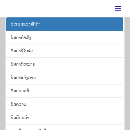
ປະ​ເພດ​ຂອງ​ນິ​ຕິ​ກຳ
​​ບັນ​ດາ​ຄຳ​ສັ່ງ
ບັນ​ດາ​ຂໍ້​ຕົກ​ລົງ
ບັນ​ດາ​ກົດ​ໝາຍ
​ບັນ​ດາ​ແຈ້ງ​ການ
ບັນ​ດາ​ມະ​ຕິ
ບົດ​ຄວາມ
​ບົດ​ຄົ້ນ​ຄວ້າ