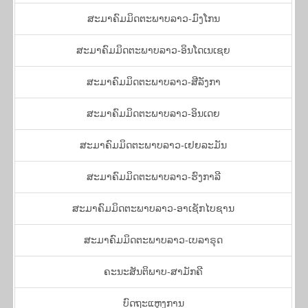
ສະ​ມາ​ຄົມ​ມິດ​ຕະ​ພາບ​ລາວ-ມົງ​ໂກນ
ສະ​ມາ​ຄົມ​ມິດ​ຕະ​ພາບ​ລາວ-ອິນ​ໂດ​ເນ​ເຊຍ
ສະ​ມາ​ຄົມ​ມິດ​ຕະ​ພາບ​ລາວ-ສີ​ລັງ​ກາ
ສະ​ມາ​ຄົມ​ມິດ​ຕະ​ພາບ​ລາວ-ອິນ​ເດຍ
ສະ​ມາ​ຄົມ​ມິດ​ຕະ​ພາບ​ລາວ-ເຢຍ​ລະ​ມັນ
ສະ​ມາ​ຄົມ​ມິດ​ຕະ​ພາບ​ລາວ-ຮົງ​ກາ​ລີ
ສະ​ມາ​ຄົມ​ມິດ​ຕະ​ພາບ​ລາວ-ອາ​ເຊັກ​ໄບ​ຊານ
ສະ​ມາ​ຄົມ​ມິດ​ຕະ​ພາບ​ລາວ-ເບ​ລາ​ຣຸດ
ຄະ​ນະ​ສັນ​ຕິ​ພາບ​-ສາ​ມັກ​ຄີ
ບົດ​ຖ​ະ​ແຫຼງ​ການ