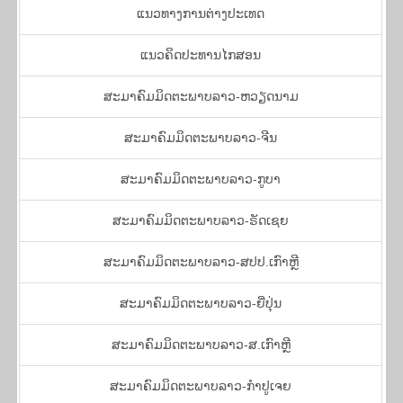
​ແນວ​ທາງ​ການ​ຕ່າງ​ປະ​ເທດ
ແນວ​ຄິດ​ປະ​ທານ​ໄກ​ສອນ
​ສະ​ມາ​ຄົມ​ມິດ​ຕະ​ພາບ​ລາວ-ຫວຽດ​ນາມ
​ສະ​ມາ​ຄົມ​ມິດ​ຕະ​ພາບ​ລາວ-ຈີນ
​ສະ​ມາ​ຄົມ​ມິດ​ຕະ​ພາບ​ລາວ-ກູ​ບາ
ສະ​ມາ​ຄົມ​ມິດ​ຕະ​ພາບ​ລາວ-ຣັດ​ເຊຍ
ສະ​ມາ​ຄົມ​ມິດ​ຕະ​ພາບ​ລາວ-​ສ​ປ​ປ.ເກົາຫຼີ
ສະ​ມາ​ຄົມ​ມິດ​ຕະ​ພາບ​ລາວ-ຍີ່​ປຸ່ນ
ສະ​ມາ​ຄົມ​ມິດ​ຕະ​ພາບ​ລາວ-ສ.ເກົາຫຼີ
ສະ​ມາ​ຄົມ​ມິດ​ຕະ​ພາບ​ລາວ-ກຳ​ປູ​ເຈຍ