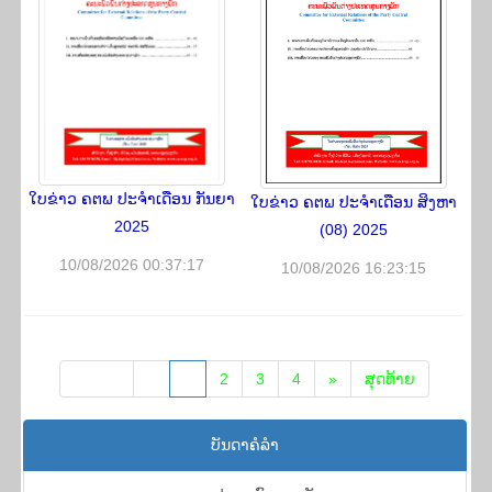
ໃບ​ຂ່າວ​ ຄ​ຕ​ພ ປະ​ຈຳ​ເດືອນ​ ກັນ​ຍາ
ໃບຂ່າວ ຄຕພ ປະຈຳເດືອນ ສິງຫາ
2025
(08) 2025
10/08/2026 00:37:17
10/08/2026 16:23:15
ເລີ່ມ​ຕົ້ນ
«
1
2
3
4
»
​ສຸດ​ທ້າຍ
ບັນ​ດາ​ຄໍ​ລຳ