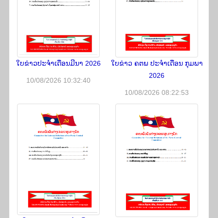
ໃບ​ຂ່າວ​ປະ​ຈຳ​ເດືອນ​ມີ​ນາ 2026
ໃບຂ່າວ ຄຕພ ປະຈຳເດືອນ ກຸມພາ
2026
10/08/2026 10:32:40
10/08/2026 08:22:53