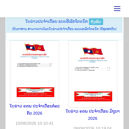
ໃບ​ຂ່າວ​ປະ​ຈຳ​ເດືອນ ແບບອີເລັກໂຕຣນິກ
ທັງ​ໝົດ
(ບັນດາທ່ານ ສາມາດດາວໂລດ​​ໃບ​ຂ່າວ​ປະ​ຈຳ​ເດືອນ ແບບເອ​ເລັກ​ໂຕ​ຣ​ນິກ ໄດ້ທຸກສະບັບ)
ໃບ​ຂ່າວ ຄ​ຕ​ພ ປະ​ຈຳ​ເດືອນ​ກໍ​ລະ​
ໃບ​ຂ່າວ ຄ​ຕ​ພ ປະ​ຈຳ​ເດືອນ ມິ​ຖຸ​ນາ
ກົດ 2026
2026
10/08/2026 10:10:41
08/08/2026 10:19:04