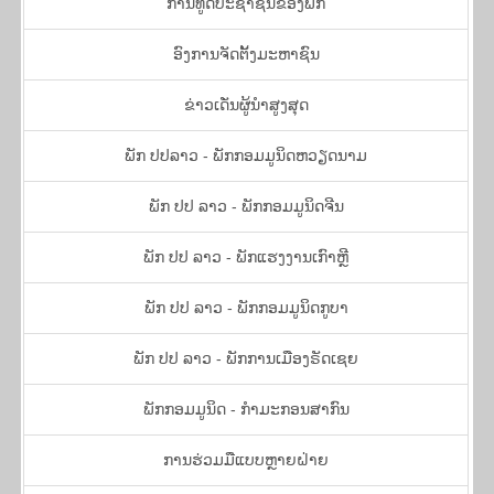
ການ​ທູດ​ປະ​ຊາ​ຊົນ​ຂອງ​ພັກ
ອົງ​ການ​ຈັດ​ຕັ້ງ​ມະ​ຫາ​ຊົນ
​ຂ່າວ​ເດັ່ນ​ຜູ້​ນຳ​ສູງ​ສຸດ
ພັກ​ ປ​ປ​ລາວ - ພັກ​ກອມ​ມູ​ນິດ​ຫວຽດ​ນາມ
​ພັກ ປ​ປ ລາວ - ພັກ​ກອມ​ມູ​ນິດ​ຈີນ
ພັກ ປ​ປ ລາວ - ພັກ​ແຮ​ງ​ງານ​ເກົາຫຼີ
​ພັກ ປ​ປ ລາວ - ພັກ​ກອມ​ມູ​ນິດ​ກູ​ບາ
ພັກ ປ​ປ ລາວ - ​ພັກ​ການ​ເມືອງ​ຣັດ​ເຊຍ
ພັກ​ກອມ​ມູ​ນິດ - ກຳ​ມະ​ກອນ​ສາ​ກົນ
ການ​ຮ່ວມ​ມື​ແບບຫຼາຍ​ຝ່າຍ