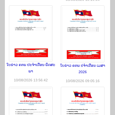
​ໃບ​ຂ່າວ ຄ​ຕ​ພ ປະ​ຈຳ​ເດືອນ ພຶດ​ສະ​
ໃບ​ຂ່າວ ຄ​ຕ​ພ ປ​ຈຳ​ເດືອນ ເມ​ສາ
ພາ
2026
10/08/2026 13:56:42
10/08/2026 09:05:16