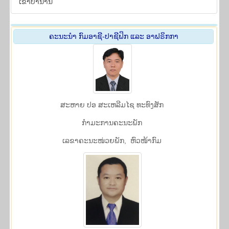
ເຂົ້າ​ບຳ​ນານ
ຄະ​ນະ​ນຳ ກົມອາຊີ-ປາຊີຟິກ ແລະ ອາຟຣິກກາ
ສະຫາຍ ປອ ສະເຫລີມໄຊ ທະ​ທົງ​ສັກ
ກໍາມະການຄະນະພັກ
​ເລ​ຂາ​ຄະ​ນະ​ໜ່ວຍ​ພັກ, ຫົວ​ໜ້າ​ກົມ