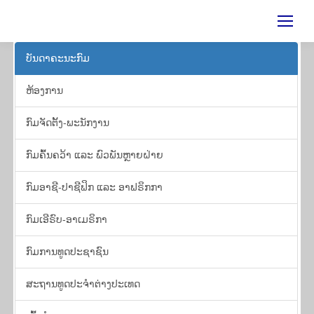
ບັນ​ດາ​ຄະ​ນະ​ກົມ
ຫ້ອງ​ການ
​ກົມ​ຈັດ​ຕັ້ງ-ພະ​ນັກ​ງານ
ກົມຄົ້ນຄວ້າ ແລະ ພົວ​ພັນຫຼາຍ​ຝ່າຍ
ກົມອາຊີ-ປາຊີຟິກ ແລະ ອາຟຣິກກາ
ກົມເອີຣົບ-ອາເມຣິກາ
ກົມ​ການ​ທູດ​ປະ​ຊາ​ຊົນ
​ສະ​ຖານ​ທູດ​ປະ​ຈຳ​ຕ່າງ​ປະ​ເທດ