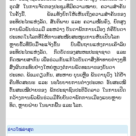
ຣຸດສ໌ ໃນການຈັດກອງປະຊຸມທີ່ມີຄວາມໝາຍ
,
ຄວາມສຳຄັນ
ໃນຄັ້ງນີ້
,
ພ້ອມທັງຍົກໃຫ້ເຫັນເຖິງຄວາມສຳຄັນຂອງ
ອະທິປະໄຕແຫ່ງລັດ
,
ສັນຕິພາບ ແລະ ຄວາມໝັ້ນຄົງ
,
ຍົກສູງ
ການພົວພັນຮ່ວມມື ລະຫວ່າງ ບັນດາພັກການເມືອງ ກໍຄືບັນດາ
ປະເທດໃນໂລກທີ່ໃຫ້ການສະໜັບສະໜູນການຫັນເປັນໂລກ
ຫຼາຍຂົ້ວທີ່ນັບມື້ຈະແຈ້ງຂຶ້ນ ບົນພື້ນຖານແຫ່ງການເຄົາລົບ
ອະທິປະໄຕແຫ່ງລັດ, ກົດບັດຂອງສະຫະປະຊາຊາດ ແລະ
ກົດໝາຍສາກົນ ເພື່ອຮ່ວມກັນແກ້ໄຂບັນດາສິ່ງທ້າທາຍຕ່າງໆທີ່
ສົ່ງຜົນກະທົບຢ່າງໃຫຍ່ຫຼວງຕໍ່ການພັດທະນາຂອງບັນດາ
ປະເທດ. ພ້ອມດຽວກັນ
,
ສະຫາຍ ບຸນເຫຼືອ ພັນດານຸວົງ ໄດ້ຢ້ຳ
ຄືນທັດສະນະ ແລະ ນະໂຍບາຍການຕ່າງປະເທດ ອັນສະເໝີ
ຕົ້ນສະເໝີປາຍຂອງ ພັກປະຊາຊົນປະຕິວັດລາວ ໃນການເປີດ
ກວ້າງການພົວພັນຮ່ວມມືກັບບັນດາພັກການເມືອງແບບຫຼາຍ
ທິດ
,
ຫຼາຍຝ່າຍ ໃນພາກພື້ນ ແລະ ໂລກ.
​ຂ່າວ​ໃໝ່​ລ່າ​ສຸດ