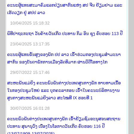
ຄະນະຜູ້ແທນສະມາຄົມແລກປ່ຽນສາກົນແຫ່ງ ສປ ຈີນ ຢ້ຽມຢາມ ແລະ
ເຮັດວຽກ ຢູ່ ສປປ ລາວ
10/04/2025 15:18:32
ພິທີປາຖະກະຖາ ວັນຄ້າຍວັນເກີດ ປະທານ ກິມ ອິນ ຊຸງ ຄົບຮອບ 113 ປີ
23/04/2025 13:17:35
ຄະນະຜູ້ແທນຂັ້ນສູງຂອງພັກ ປປ ລາວ ເຂົ້າຮ່ວມກອງປະຊຸມສໍາມະນາ
ສາກົນ ຂອງບັນດາພັກການເມືອງລັດທິມາກ ຜ່ານວິດີໂອທາງໄກ
29/07/2022 15:17:46
ສະຫະພັນແມ່ຍິງ ຄະນະພົວພັນຕ່າງປະເທດສູນກາງພັກ ທາບທາມເນື້ອ
ໃນກອງປະຊຸມໃຫຍ່ ແລະ ບຸກຄະລາກອນ ເຂົ້າໃນຄະນະບໍລິຫານງານ
ສູນກາງສະຫະພັນແມ່ຍິງລາວ ສະໄໝທີ IX ຮອບທີ 1
30/07/2025 16:01:28
ຄະນະພົວພັນຕ່າງປະເທດສູນກາງພັກ ເຂົ້າຢ້ຽມຊົມອະນຸສອນສະຖານ
ປະທານ ສຸພານຸວົງ ເນື່ອງໃນໂອກາດວັນເກີດ ຄົບຮອບ 116 ປີ
(13/07/1909-13/07/2025).