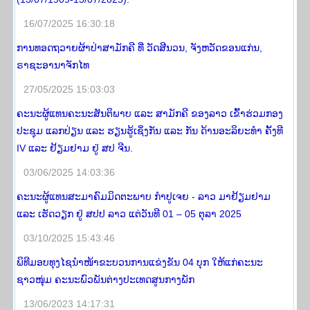
16/07/2025 16:30:18
ການທອດຖວາຍຜ້າປ່າສາມັກຄີ ທີ່ ວັດສີນວນ, ຈັງຫວັດຂອນແກ່ນ,
ຣາຊະອານາຈັກໄທ
27/05/2025 15:03:03
ຄະນະຜູ້ແທນຄະນະສັນຕິພາບ ແລະ ສາມັກຄີ ຂອງລາວ ເຂົ້າຮ່ວມກອງ
ປະຊຸມ ແລກປ່ຽນ ແລະ ຮຽນຮູ້ເຊິ່ງກັນ ແລະ ກັນ ດ້ານອະລິຍະທໍາ ຄັ້ງທີ
IV ແລະ ຢ້ຽມຢາມ ຢູ່ ສປ ຈີນ.
03/06/2025 14:03:36
ຄະນະຜູ້ແທນສະມາຄົມມິດຕະພາບ ກໍາປູເຈຍ - ລາວ ມາຢ້ຽມຢາມ
ແລະ ເຮັດວຽກ ຢູ່ ສປປ ລາວ ແຕ່ວັນທີ 01 – 05 ຕຸລາ 2025
03/10/2025 15:43:46
ພິທີມອບທຸງໄຊນຳໜ້າຂະບວນການແຂ່ງຂັນ 04 ບຸກ ໃຫ້ແກ່ຄະນະ
ຊາວໜຸ່ມ ຄະນະພົວພັນຕ່າງປະເທດສູນກາງພັກ
13/06/2023 14:17:31