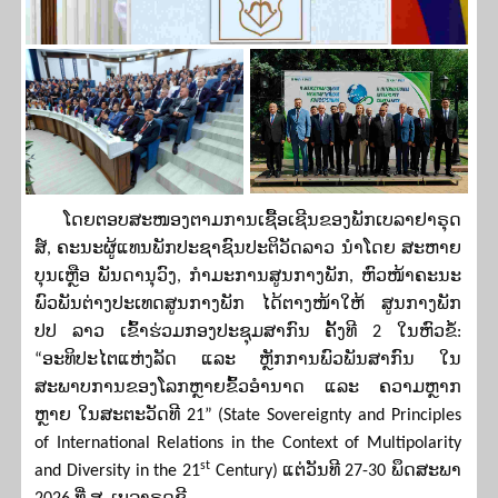
ໂດຍຕອບສະໜອງຕາມການເຊື້ອເຊີນຂອງພັກເບລາຢາຣຸດ
ສ໌
,
ຄະນະຜູ້ແທນພັກປະຊາຊົນປະຕິວັດລາວ ນຳໂດຍ ສະຫາຍ
ບຸນເຫຼືອ ພັນດານຸວົງ
,
ກຳມະການສູນກາງພັກ
,
ຫົວໜ້າຄະນະ
ພົວພັນຕ່າງປະເທດສູນກາງພັກ ໄດ້ຕາງໜ້າໃຫ້ ສູນກາງພັກ
ປປ ລາວ ເຂົ້າຮ່ວມກອງປະຊຸມສາກົນ ຄັ້ງທີ 2 ໃນຫົວຂໍ້:
“ອະທິປະໄຕແຫ່ງລັດ ແລະ ຫຼັກການພົວພັນສາກົນ ໃນ
ສະພາບການຂອງໂລກຫຼາຍຂົ້ວອຳນາດ ແລະ ຄວາມຫຼາກ
ຫຼາຍ ໃນສະຕະວັດທີ 21”
(State Sovereignty and Principles
of International Relations in the Context of Multipolarity
st
and Diversity in the 21
Century)
ແຕ່ວັນທີ 27-30 ພຶດສະພາ