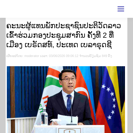
ຄະນະຜູ້ແທນພັກປະຊາຊົນປະຕິວັດລາວ
ເຂົ້າຮ່ວມກອງປະຊຸມສາກົນ ຄັ້ງທີ 2 ທີ່
ເມືອງ ເບຣັດສທ໌, ປະເທດ ເບລາຣຸດຊີ
ເຜີຍ​ແຜ່​ໂດຍ​: moderator ເວ​ລາ: 03/06/2026 09:06:12 ຈຳ​ນວນ​​ຢ້ຽມ​ຊົມ 849 ຄັ້ງ