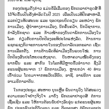
2026 ທີ່ ສ. ເບລາຣຸດຊີ.
ກອງປະຊຸມດັ່ງກ່າວ ແມ່ນຂໍ້ລິເລີ່ມຂອງ ພັັກເບລາຢາຣຸດສ໌ ທີ່
ໄດ້ຈັດຂຶ້ນເປັນຄັ້ງທໍາອິດໃນປີ 2025 ເພື່ອເປັນເວທີປຶກສາຫາລື
,
ແລກປ່ຽນທັດສະນະ ແລະ ຖອດຖອນບົດຮຽນ ລະຫວ່າງ ພັກ
ການເມືອງ
,
ຜູ້ນຳທາງການເມືອງ
,
ນັກຄົ້ນຄວ້າ
,
ນັກວິຊາການ
,
ກຳລັງຮັກຊາດ ແລະ ກ້າວໜ້າຂອງບັນດາພັກການເມືອງໃນ
ໂລກ ກ່ຽວກັບການປົກປ້ອງອະທິປະໄຕແຫ່ງລັດ
,
ຕ້ານການ
ແຊກແຊງກິດຈະການພາຍໃນຂອງບັນດາລັດເອກະລາດ ເຊັ່ນ:
ການເລືອກຕັ້ງ
,
ການຕ້ານລັດທິລ່າເມືອງຂຶ້ນແບບໃໝ່
,
ການ
ປົກປ້ອງຜົນປະໂຫຍດແຫ່ງຊາດ
,
ບັນຫາຄວາມໝັ້ນຄົງຂອງ
ພາກພື້ນ ແລະ ສາກົນ ໃນໂລກທີ່ມີຫຼາຍຂົ້ວອຳນາດ ຊຶ່ງມີ
ຄະນະຜູ້ແທນຈາກ 17 ພັກການເມືອງ
,
ຫຼາຍກວ່າ 40 ທ່ານ
ເຂົ້າຮ່ວມ ໂດຍມາຈາກທະວີບເອີີຣົບ
,
ອາຊີ
,
ອາຟຣິກາ ແລະ
ອາເມຣິກາລາຕິນ.
ໃນກອງປະຊຸມ
,
ສະຫາຍ ບຸນເຫຼືອ ພັນດານຸວົງ ໄດ້ສະແດງ
ຄວາມຂອບໃຈຢ່າງຈິງໃຈ ມາຍັງ ພັກເບລາຢາຣຸດສ໌ ຕໍ່ການ
ເຊື້ອເຊີນ ແລະ ໃຫ້ການຕ້ອນຮັບຢ່າງອົບອຸ່ນ ແກ່ຄະນະຜູ້ແທນ
ພັກ ປະຊາຊົນປະຕິວັດລາວ ແລະ ຕີລາຄາສູງ ຕໍ່ພັກເບລາຢາ