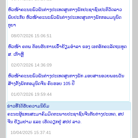
ຫົວໜ້າຄະນະພົວພັນຕ່າງປະເທດສູນກາງພັກປະຊາຊົນປະຕິວັດລາວ
ພົບປະກັບ ຫົວໜ້າຄະນະພົວພັນຕ່າງປະເທດສູນກາງພັກກອມມນູນິດ
ກູບາ
08/07/2026 15:06:51
ຫົວໜ້າ ຄຕພ ຕ້ອນຮັບການເຂົ້າຢ້ຽມອໍາລາ ຂອງ ເອກອັກຄະລັດຖະທູດ
ສ. ເກົາຫຼີ
02/07/2026 14:36:09
ຫົວໜ້າຄະນະພົວພັນຕ່າງປະເທດສູນກາງພັກ ມອບສານອວຍພອນວັນ
ສ້າງຕັ້ງພັກກອມູນິດຈີນ ຄົບຮອບ 105 ປີ
01/07/2026 19:59:44
​ຂ່າວ​ທີ່​ໄດ້​ຮັບ​ຄວາມ​ນິ​ຍົມ
ຄະນະຜູ້ແທນສະມາຄົມມິດຕະພາບປະຊາຊົນຈີນກັບຕ່າງປະເທດ, ສປ
ຈີນ ຢ້ຽມຢາມ ແລະ ເຮັດວຽກຢູ່ ສປປ ລາວ.
10/04/2025 15:37:41