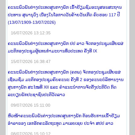
ຄະນະພົວພັນຕ່າງປະເທດສູນກາງພັກ ເຂົ້າຢ້ຽມຊົມອະນຸສອນສະຖານ
ປະທານ ສຸພານຸວົງ ເນື່ອງໃນໂອກາດວັນຄ້າຍວັນເກີດ ຄົບຮອບ 117 ປີ
(13/07/1909-13/07/2026)
16/07/2026 13:12:35
ຄະນະພົວພັນຕ່າງປະເທດສູນກາງພັກ ປປ ລາວ ຈັດກອງປະຊຸມເຜີຍແຜ່
ມະຕິກອງປະຊຸມຜູ້ແທນກຳມະບານທົ່ວປະເທດ ຄັ້ງທີ IX
15/07/2026 16:38:47
ຄະນະພົວພັນຕ່າງປະເທດສູນກາງພັກ (ຄຕພ) ຈັດກອງປະຊຸມເຜີຍແຜ່
ເຊື່ອມຊຶມ ມະຕິກອງປະຊຸມຄົບຄະນະ ຄັ້ງທີ 2 ຂອງຄະນະບໍລິຫານງານ
ສູນກາງພັກ ສະໄໝທີ XII ແລະ ຄໍາແນະນໍາການຈັດຕັ້ງປະຕິບັດ ກົດ
ລະບຽບພັກປະຊາຊົນປະຕິວັດລາວ
09/07/2026 15:11:00
ຫົວໜ້າຄະນະພົວພັນຕ່າງປະເທດສູນກາງພັກ ຕ້ອນຮັບການເຂົ້າຢ້ຽມ
ອຳລາຂອງ ເອກອັກຄະລັດຖະທູດ ມາເລຍເຊຍ ປະຈຳ ສປປ ລາວ
08/07/2026 15:10:12