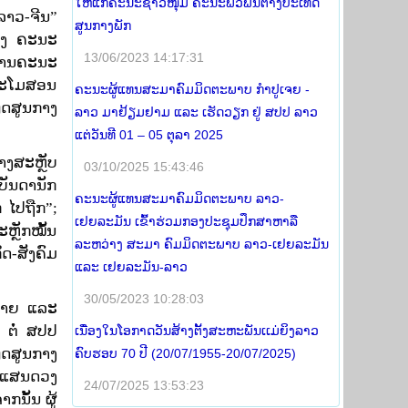
ໃຫ້ແກ່ຄະນະຊາວໜຸ່ມ ຄະນະພົວພັນຕ່າງປະເທດ
າວ-ຈີນ”
ສູນກາງພັກ
ັ້ງ ຄະນະ
13/06/2023 14:17:31
ທານຄະນະ
ກສະໂມສອນ
ຄະນະຜູ້ແທນສະມາຄົມມິດຕະພາບ ກໍາປູເຈຍ -
ທດສູນກາງ
ລາວ ມາຢ້ຽມຢາມ ແລະ ເຮັດວຽກ ຢູ່ ສປປ ລາວ
ແຕ່ວັນທີ 01 – 05 ຕຸລາ 2025
າງສະຫຼັບ
03/10/2025 15:43:46
 ບັນດານັກ
ຄະນະຜູ້ແທນສະມາຄົມມິດຕະພາບ ລາວ-
 ໄປຖືກ”;
ເຢຍລະມັນ ເຂົ້າຮ່ວມກອງປະຊຸມປຶກສາຫາລື
ຼັກໝັ້ນ
ລະຫວ່າງ ສະມາ ຄົມມິດຕະພາບ ລາວ-ເຢຍລະມັນ
ດ-ສັງຄົມ
ແລະ ເຢຍລະມັນ-ລາວ
30/05/2023 10:28:03
ຍາຍ ແລະ
 ຕໍ່ ສປປ
ເນື່ອງໃນໂອກາດວັນສ້າງຕັ້ງສະຫະພັນເເມ່ຍິງລາວ
ທດສູນກາງ
ຄົບຮອບ 70 ປີ (20/07/1955-20/07/2025)
ກ ແສນດວງ
24/07/2025 13:53:23
ນັ້ນ ຜູ້