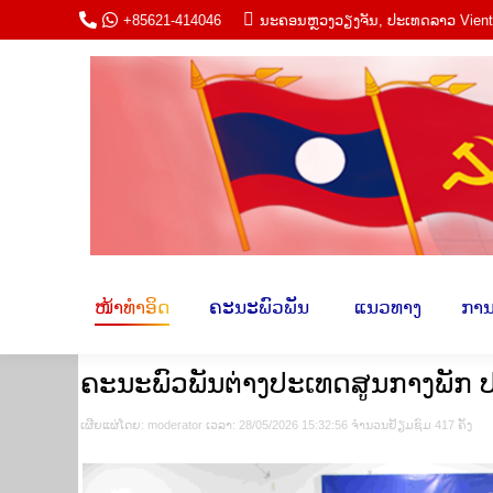
+85621-414046
ນະ​ຄອນຫຼວງວຽງ​ຈັນ, ປະ​ເທດ​ລາວ Vien
ໜ້າ​ທຳ​ອິດ
ຄະ​ນະພົວ​ພັນ​
​ ແນວ​ທາ
ໜ້າ​ທຳ​ອິດ
ຄະ​ນະພົວ​ພັນ​
​ ແນວ​ທາງ​
​ການ
ຄະນະພົວພັນຕ່າງປະເທດສູນກາງພັກ
ເຜີຍ​ແຜ່​ໂດຍ​: moderator ເວ​ລາ: 28/05/2026 15:32:56 ຈຳ​ນວນ​​ຢ້ຽມ​ຊົມ 417 ຄັ້ງ