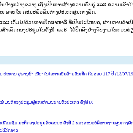
ັນຢ່າງກວ້າງຂວາງ ເຊິ່ງ
ເປັນການສ້າງຄວາມຮັບຮູ້ ແລະ ຄວາມເຂົ້າໃຈ
ະນັກງານ ພາຍໃນ ຄະນະພົວພັນຕ່າງປະເທດສູນກາງພັກ.
ແລະ ເຕັມໄປດ້ວຍການປຶກສາຫາລື ທີ່ເປັນປະໂຫຍດ, ຜ່ານການ
ດຳ​ເນ
ຜົນສຳເລັດກອງປະຊຸມໃນຄັ້ງນີ້ ແລະ ໄດ້ປິດລົງຢ່າງຈົບງາມໃນຕອນທ່
ປະທານ ສຸພານຸວົງ ເນື່ອງໃນໂອກາດວັນຄ້າຍວັນເກີດ ຄົບຮອບ 117 ປີ (13/07/1
່ ມະຕິກອງປະຊຸມຜູ້ແທນກຳມະບານທົ່ວປະເທດ ຄັ້ງທີ IX
່ເຊື່ອມຊຶມ ມະຕິກອງປະຊຸມຄົບຄະນະ ຄັ້ງທີ 2 ຂອງຄະນະບໍລິຫານງານສູນກາງພັ
ະຕິວັດລາວ