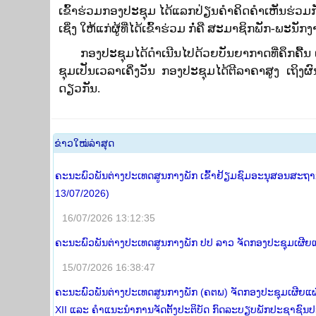
ເຂົ້າຮ່ວມກອງປະຊຸມ ໄດ້ແລກປ່ຽນຄຳຄິດຄຳເຫັນ
ຮ່ວມກ
ເຊິ່ງ
ໃຫ້​ແກ່ຜູ້ທີ່ໄດ້ເຂົ້າຮ່ວມ ກໍ່ຄື ສະມາຊິກພັກ-ພ
ກອງປະຊຸມໄດ້ດຳເນີນໄປດ້ວຍບັນຍາກາດທີ່ຄຶກຄື້ນ 
ຊຸມເປັນເວລາເຄິ່ງວັນ ກອງປະຊຸມໄດ້ຕີລາຄາສູງ ເຖິງ
ດຽວກັນ.
​ຂ່າວ​ໃໝ່​ລ່າ​ສຸດ
ຄະນະພົວພັນຕ່າງປະເທດສູນກາງພັກ ເຂົ້າຢ້ຽມຊົມອະນຸສອນສະຖານ 
13/07/2026)
16/07/2026 13:12:35
ຄະນະພົວພັນຕ່າງປະເທດສູນກາງພັກ ປປ ລາວ ຈັດກອງປະຊຸມເຜີຍແຜ
15/07/2026 16:38:47
ຄະນະພົວພັນຕ່າງປະເທດສູນກາງພັກ (ຄຕພ) ຈັດກອງປະຊຸມເຜີຍແຜ
XII ແລະ ຄໍາແນະນໍາການຈັດຕັ້ງປະຕິບັດ ກົດລະບຽບພັກປະຊາຊົນປ