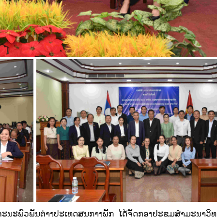
ານຄະນະພົວພັນຕ່າງປະເທດສູນກາງພັກ ໄດ້ຈັດກອງປະຊຸມສຳມະນາວ