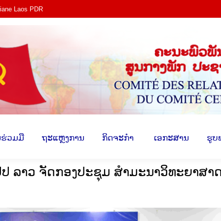
tiane Laos PDR
ງ​
​ການ​ຮ່ວມ​ມື
​ຖະ​ແຫຼງ​ການ
​ກິດ​ຈະ​ກຳ
​ ເອ​ກະ​ສ
​ຮ່ວມ​ມື
​ຖະ​ແຫຼງ​ການ
​ກິດ​ຈະ​ກຳ
​ ເອ​ກະ​ສານ
​ຮູບ
 ປປ ລາວ ຈັດກອງປະຊຸມ ສຳມະນາວິທະຍາສາ