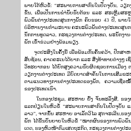
ພາຍໃຕ້ຫົວຂໍ້: “ສະພາບການສາກົນໃນປັດຈຸບັນ, 
ຂຶ້ນ, ເພື່ອເປັນການຂຳ່ນັບຮັບຕ້ອນ ແລະ ສະເຫຼີມ
ພົວພັນຕ່າງປະເທດສູນກາງພັກ ຄົບຮອບ 43 ປີ, ພ
ບໍລິຫານງານກຳມະບານ ຄະນະພົວພັນຕ່າງປະເທດສູນກ
ນັກການທູດລາວ, ກະຊວງການຕ່າງປະເທດ, ພະນັກງານ-
ພັກ ເຂົ້າຮ່ວມຢ່າງພ້ອມພຽງ.
ຈຸດປະສົງໃນຄັ້ງນີ້ ເພື່ອພ້ອມກັນຄົ້ນຄວ້າ, ປືກສ
ສັບຊ້ອນ, ຄາດຄະເນໄດ້ຍາກ ແລະ ສິ່ງທ້າທາຍຕ່າງໆ ເຊ່ິງ
ວິທະຍາກອນ ໄດ້ຍົກສູງຄວາມຮັບຜິດຊອບການເມືອງ ຕາ
ວຽກງານຕ່າງປະເທດ ມີບົດບາດສຳຄັນໃນການເສີມຂະ
ຕາມແນວທາງການຕ່າງປະເທດຂອງພັກ, ຄວາມເຊື່ອໝັ້ນ
ຂອງປະເທດເຮົາ.
ໃນກອງປະຊຸມ, ສະຫາຍ ຢົ້ງ ຈັນທະລັງສີ, ຮອງປ
ແລກປ່ຽນໃນຫົວຂໍ້ “ສະພາບການສາກົນໃນປັດຈຸບັນ ແລະ
ລາວ”, ຈາກນັ້ນ ສະຫາຍ ອາເລັກວິໄລ ສຸກຈະເລີນ,​ຮອ
ພັກ ໄດ້ຂຶ້ນບັນຍາຍໃນຫົວຂໍ້ “ໝາກຜົນຂອງການພົວ
ເດດ, ຮອງຫົວໜ້າກົມເສດຖະກິດ, ກະຊວງການຕ່າງປະເທດ 