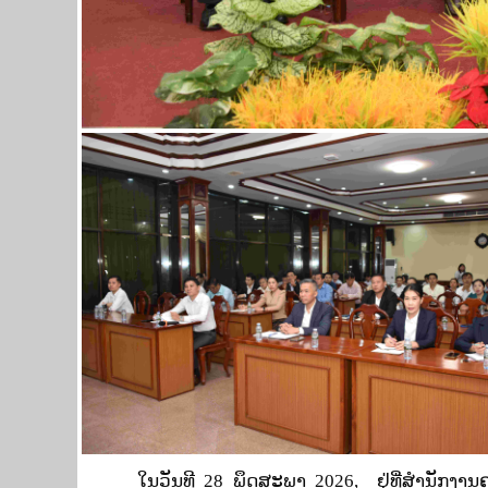
ໃນວັນທີ 28 ພຶດສະພາ
2026, ຢູ່ທີ່ສຳນັກງ