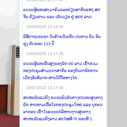
ຄະນະຜູ້ແທນສະມາຄົມແລກປ່ຽນສາກົນແຫ່ງ ສປ
ຈີນ ຢ້ຽມຢາມ ແລະ ເຮັດວຽກ ຢູ່ ສປປ ລາວ
10/04/2025 15:18:32
ພິທີປາຖະກະຖາ ວັນຄ້າຍວັນເກີດ ປະທານ ກິມ ອິນ
ຊຸງ ຄົບຮອບ 113 ປີ
23/04/2025 13:17:35
ຄະນະຜູ້ແທນຂັ້ນສູງຂອງພັກ ປປ ລາວ ເຂົ້າຮ່ວມ
ກອງປະຊຸມສໍາມະນາສາກົນ ຂອງບັນດາພັກການ
ເມືອງລັດທິມາກ ຜ່ານວິດີໂອທາງໄກ
29/07/2022 15:17:46
ສະຫະພັນແມ່ຍິງ ຄະນະພົວພັນຕ່າງປະເທດສູນກາງ
ພັກ ທາບທາມເນື້ອໃນກອງປະຊຸມໃຫຍ່ ແລະ ບຸກຄະ
ລາກອນ ເຂົ້າໃນຄະນະບໍລິຫານງານສູນກາງ
ສະຫະພັນແມ່ຍິງລາວ ສະໄໝທີ IX ຮອບທີ 1