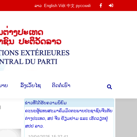
ລາວ
English
Việt
中文
русский
Facebook
Facebook
ານ
​ຮູບ​ພາບ
​ ລິ້ງ​ເວັບ​ໄຊ
​ຕິດ​ຕໍ່​ເຮົາ
Search:
page
page
opens
opens
in
in
new
new
window
window
​ພາບ
​ ລິ້ງ​ເວັບ​ໄຊ
​ຕິດ​ຕໍ່​ເຮົາ
Search:
​ຂ່າວ​ທີ່​ໄດ້​ຮັບ​ຄວາມ​ນິ​ຍົມ
ດ
ຄະນະຜູ້ແທນສະມາຄົມມິດຕະພາບປະຊາຊົນຈີນກັບ
ຕ່າງປະເທດ, ສປ ຈີນ ຢ້ຽມຢາມ ແລະ ເຮັດວຽກຢູ່
ສປປ ລາວ.
10/04/2025 15:37:41