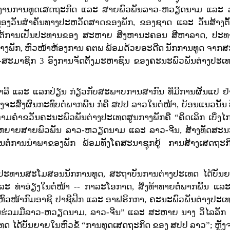
ວຽກງານການທູດເສດຖະກິດ ແລະ ສາຍພົວພັນລາວ-ຫວຽດນາມ ແລະ ລ
ສະຫຼອງວັນສຳຄັນທາງປະຫວັດສາດຂອງພັກ, ຂອງຊາດ ແລະ ວັນສ້າງຕ
າຍໃຕ້ການເປັນປະທານຂອງ ສະຫາຍ ສິງຫານະຄອນ ສີຫາລາດ, ປະ
າງພັກ, ຫົວໜ້າຫ້ອງການ ຄຕພ ພ້ອມດ້ວຍອະດີດ ນັກການທູດ ຈາ
ສະມາຊິກ 3 ອົງການຈັດຕັ້ງມະຫາຊົນ ຂອງຄະນະພົວພັນຕ່າງປະເ
າຫາລື ແລະ ແລກປ່ຽນ ກ່ຽວກັບສະພາບການສາກົນ ທີ່ມີການຜັນແປ ຢ່
ຈະສົ່ງຜົນກະທົບຕໍ່ພາກພື້ນ ກໍ່ຄື ສປປ ລາວໃນຕໍ່ໜ້າ, ຍ້ອນແນວນັ້ນ
ມຄຳຂວັນຄະນະພົວພັນຕ່າງປະເທດສູນກາງພັກຄື “ຄິດເລິກ ເບິ່ງໄກ
ຫຍາຍສາຍພົວພັນ ລາວ-ຫວຽດນາມ ແລະ ລາວ-ຈີນ, ສ້າງທັດສະນະຫ
ຕໍ່ການນຳພາຂອງພັກ ພ້ອມທັງໂຄສະນາຊຸກຍູ້ ການສ້າງເສດຖະກິ
ະທານສະໂມສອນນັກການທູດ, ສະຖາບັນການຕ່າງປະເທດ ໄດ້ບັນ
 ທ່າອ່ຽງໃນຕໍ່ໜ້າ -- ກາລະໂອກາດ, ສິ່ງທ້າທາຍຕໍ່ພາກພື້ນ ແລະ
ງຫົວໜ້າກົມອາຊີ ປາຊີຟິກ ແລະ ອາຟຣິກກາ,​ ຄະນະພົວພັນຕ່າງປະເ
ພັນຮ່ວມມືລາວ-ຫວຽດນາມ, ລາວ-ຈີນ” ແລະ ສະຫາຍ ນາງ ວິໄລລັ
ໄດ້ບັນຍາຍໃນຫົວຂໍ້ “ການທູດເສດຖະກິດ ຂອງ ສປປ ລາວ”; ຫຼັງຈາກ