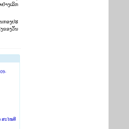
ຢ່າງເລິກ
ີນກອງ​ປະ​
ຽງຂອງວັນ
909-
ກ ສະໄໝທີ