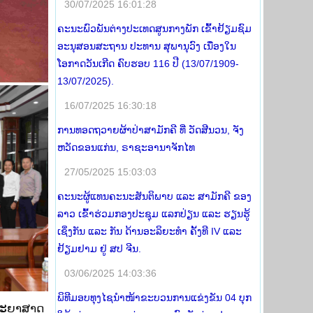
30/07/2025 16:01:28
ຄະນະພົວພັນຕ່າງປະເທດສູນກາງພັກ ເຂົ້າຢ້ຽມຊົມ
ອະນຸສອນສະຖານ ປະທານ ສຸພານຸວົງ ເນື່ອງໃນ
ໂອກາດວັນເກີດ ຄົບຮອບ 116 ປີ (13/07/1909-
13/07/2025).
16/07/2025 16:30:18
ການທອດຖວາຍຜ້າປ່າສາມັກຄີ ທີ່ ວັດສີນວນ, ຈັງ
ຫວັດຂອນແກ່ນ, ຣາຊະອານາຈັກໄທ
27/05/2025 15:03:03
ຄະນະຜູ້ແທນຄະນະສັນຕິພາບ ແລະ ສາມັກຄີ ຂອງ
ລາວ ເຂົ້າຮ່ວມກອງປະຊຸມ ແລກປ່ຽນ ແລະ ຮຽນຮູ້
ເຊິ່ງກັນ ແລະ ກັນ ດ້ານອະລິຍະທໍາ ຄັ້ງທີ IV ແລະ
ຢ້ຽມຢາມ ຢູ່ ສປ ຈີນ.
03/06/2025 14:03:36
ພິທີມອບທຸງໄຊນຳໜ້າຂະບວນການແຂ່ງຂັນ 04 ບຸກ
ິທະຍາສາດ