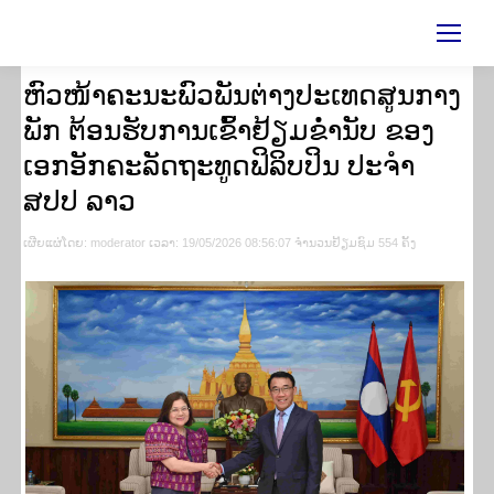
ຫົວໜ້າຄະນະພົວພັນຕ່າງປະເທດສູນກາງ
ພັກ ຕ້ອນຮັບການເຂົ້າຢ້ຽມຂໍ່ານັບ ຂອງ
ເອກອັກຄະລັດຖະທູດຟິລິບປິນ ປະຈຳ
ສປປ ລາວ
ເຜີຍ​ແຜ່​ໂດຍ​: moderator ເວ​ລາ: 19/05/2026 08:56:07 ຈຳ​ນວນ​​ຢ້ຽມ​ຊົມ 554 ຄັ້ງ