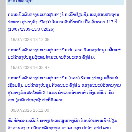
​ຂ່າວ​ໃໝ່​ລ່າ​ສຸດ
ຄະນະພົວພັນຕ່າງປະເທດສູນກາງພັກ ເຂົ້າຢ້ຽມຊົມອະນຸສອນສະຖານ
ປະທານ ສຸພານຸວົງ ເນື່ອງໃນໂອກາດວັນຄ້າຍວັນເກີດ ຄົບຮອບ 117 ປີ
(13/07/1909-13/07/2026)
16/07/2026 13:12:35
ຄະນະພົວພັນຕ່າງປະເທດສູນກາງພັກ ປປ ລາວ ຈັດກອງປະຊຸມເຜີຍແຜ່
ມະຕິກອງປະຊຸມຜູ້ແທນກຳມະບານທົ່ວປະເທດ ຄັ້ງທີ IX
15/07/2026 16:38:47
ຄະນະພົວພັນຕ່າງປະເທດສູນກາງພັກ (ຄຕພ) ຈັດກອງປະຊຸມເຜີຍແຜ່
ເຊື່ອມຊຶມ ມະຕິກອງປະຊຸມຄົບຄະນະ ຄັ້ງທີ 2 ຂອງຄະນະບໍລິຫານງານ
ສູນກາງພັກ ສະໄໝທີ XII ແລະ ຄໍາແນະນໍາການຈັດຕັ້ງປະຕິບັດ ກົດ
ລະບຽບພັກປະຊາຊົນປະຕິວັດລາວ
09/07/2026 15:11:00
ຫົວໜ້າຄະນະພົວພັນຕ່າງປະເທດສູນກາງພັກ ຕ້ອນຮັບການເຂົ້າຢ້ຽມ
ອຳລາຂອງ ເອກອັກຄະລັດຖະທູດ ມາເລຍເຊຍ ປະຈຳ ສປປ ລາວ