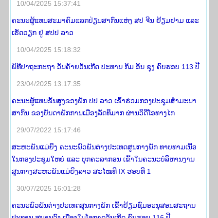
10/04/2025 15:37:41
ຄະນະຜູ້ແທນສະມາຄົມແລກປ່ຽນສາກົນແຫ່ງ ສປ ຈີນ ຢ້ຽມຢາມ ແລະ
ເຮັດວຽກ ຢູ່ ສປປ ລາວ
10/04/2025 15:18:32
ພິທີປາຖະກະຖາ ວັນຄ້າຍວັນເກີດ ປະທານ ກິມ ອິນ ຊຸງ ຄົບຮອບ 113 ປີ
23/04/2025 13:17:35
ຄະນະຜູ້ແທນຂັ້ນສູງຂອງພັກ ປປ ລາວ ເຂົ້າຮ່ວມກອງປະຊຸມສໍາມະນາ
ສາກົນ ຂອງບັນດາພັກການເມືອງລັດທິມາກ ຜ່ານວິດີໂອທາງໄກ
29/07/2022 15:17:46
ສະຫະພັນແມ່ຍິງ ຄະນະພົວພັນຕ່າງປະເທດສູນກາງພັກ ທາບທາມເນື້ອ
ໃນກອງປະຊຸມໃຫຍ່ ແລະ ບຸກຄະລາກອນ ເຂົ້າໃນຄະນະບໍລິຫານງານ
ສູນກາງສະຫະພັນແມ່ຍິງລາວ ສະໄໝທີ IX ຮອບທີ 1
30/07/2025 16:01:28
ຄະນະພົວພັນຕ່າງປະເທດສູນກາງພັກ ເຂົ້າຢ້ຽມຊົມອະນຸສອນສະຖານ
ປະທານ ສຸພານຸວົງ ເນື່ອງໃນໂອກາດວັນເກີດ ຄົບຮອບ 116 ປີ