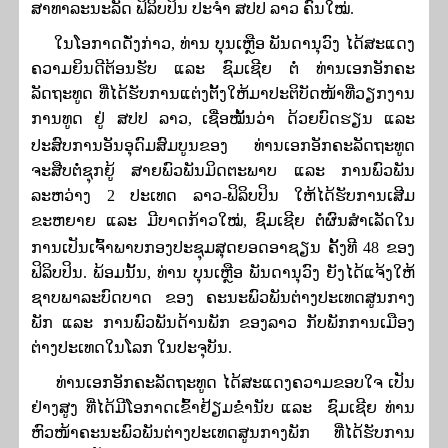
ສາທາລະນະລັດ ຟິລິບປິນ ປະຈໍາ ສປປ ລາວ ຄົນໃໝ່
.
ໃນໂອກາດດັ່ງກ່າວ
, ທ່ານ ບຸນເຫຼືອ ພັນດານຸວົງ ໄດ້ສະ​ແດງ​
ຄວາມຍິນດີຕ້ອນຮັບ ແລະ ​ຊົມ​ເຊີຍ ຕໍ່ ທ່ານເອກອັກຄະ
ລັດຖະທູດ
ທີ່
​ໄດ້​ຮັບການແຕ່ງຕັ້ງໃຫ້ມາປະຕິບັດໜ້າທີ່ວຽກງານ
ການທູດ ຢູ່ ສປປ ລາວ
,
​ເຊື່ອ​ໝັ້ນ​ວ່າ ດ້ວຍບົດຮຽນ ແລະ
ປະສົບການອັນອຸດົມສົມບູນຂອງ
ທ່ານ
​ເອກ​ອັກ​​ຄະລັດຖະທູດ
ຈະ​ສືບ​​ຕໍ່ຊຸກຍູ້ ສາຍພົວພັນມິດຕະພາບ ແລະ ການພົວພັນ
ລະຫວ່າງ
2
ປະເທດ ລາວ-ຟິລິບປິນ ໃຫ້ໄດ້ຮັບການເສີມ
ຂະຫຍາຍ ແລະ ມີບາດກ້າວໃໝ່,
ຊົມເຊີຍ ຕໍ່ຜົນສໍາເລັດໃນ
ການເປັນເຈົ້າພາບກອງປະຊຸມສຸດຍອດອາຊຽນ ຄັ້ງທີ
48
ຂອງ
ຟິລິບປິນ. ພ້ອມນັ້ນ, ທ່ານ ບຸນເຫຼືອ ພັນດານຸວົງ ຍັງໄດ້ແຈ້ງໃຫ້
ຊາບພາລະບົດບາດ ຂອງ ຄະນະພົວພັນຕ່າງປະເທດສູນກາງ
ພັກ ແລະ ການພົວພັນດ້ານພັກ ຂອງລາວ ກັບພັກການເມືອງ
ຕ່າງປະເທດໃນໂລກ ໃນປະຈຸບັນ.
ທ່ານເອກອັກຄະລັດຖະທູດ
​ໄດ້ສະ​ແດງ​ຄວາມຂອບໃຈ ​ເປັນ​
ຢ່າງ​ສູງ ທີ່​ໄດ້​ມີ​ໂອ​ກາດ​ເຂົ້າ​ຢ້ຽມ​ຂ່ຳ​ນັບ ແລະ ຊົມເຊີຍ ​ທ່ານ
ຫົວໜ້າຄະນະພົວພັນຕ່າງປະເທດສູນກາງພັກ ທີ່ໄດ້ຮັບການ