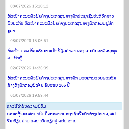
08/07/2026 15:10:12
ຫົວໜ້າຄະນະພົວພັນຕ່າງປະເທດສູນກາງພັກປະຊາຊົນປະຕິວັດລາວ
ພົບປະກັບ ຫົວໜ້າຄະນະພົວພັນຕ່າງປະເທດສູນກາງພັກກອມມນູນິດ
ກູບາ
08/07/2026 15:06:51
ຫົວໜ້າ ຄຕພ ຕ້ອນຮັບການເຂົ້າຢ້ຽມອໍາລາ ຂອງ ເອກອັກຄະລັດຖະທູດ
ສ. ເກົາຫຼີ
02/07/2026 14:36:09
ຫົວໜ້າຄະນະພົວພັນຕ່າງປະເທດສູນກາງພັກ ມອບສານອວຍພອນວັນ
ສ້າງຕັ້ງພັກກອມູນິດຈີນ ຄົບຮອບ 105 ປີ
01/07/2026 19:59:44
​ຂ່າວ​ທີ່​ໄດ້​ຮັບ​ຄວາມ​ນິ​ຍົມ
ຄະນະຜູ້ແທນສະມາຄົມມິດຕະພາບປະຊາຊົນຈີນກັບຕ່າງປະເທດ, ສປ
ຈີນ ຢ້ຽມຢາມ ແລະ ເຮັດວຽກຢູ່ ສປປ ລາວ.