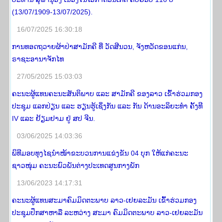
(13/07/1909-13/07/2025).
16/07/2025 16:30:18
ການທອດຖວາຍຜ້າປ່າສາມັກຄີ ທີ່ ວັດສີນວນ, ຈັງຫວັດຂອນແກ່ນ,
ຣາຊະອານາຈັກໄທ
27/05/2025 15:03:03
ຄະນະຜູ້ແທນຄະນະສັນຕິພາບ ແລະ ສາມັກຄີ ຂອງລາວ ເຂົ້າຮ່ວມກອງ
ປະຊຸມ ແລກປ່ຽນ ແລະ ຮຽນຮູ້ເຊິ່ງກັນ ແລະ ກັນ ດ້ານອະລິຍະທໍາ ຄັ້ງທີ
IV ແລະ ຢ້ຽມຢາມ ຢູ່ ສປ ຈີນ.
03/06/2025 14:03:36
ພິທີມອບທຸງໄຊນຳໜ້າຂະບວນການແຂ່ງຂັນ 04 ບຸກ ໃຫ້ແກ່ຄະນະ
ຊາວໜຸ່ມ ຄະນະພົວພັນຕ່າງປະເທດສູນກາງພັກ
13/06/2023 14:17:31
ຄະນະຜູ້ແທນສະມາຄົມມິດຕະພາບ ລາວ-ເຢຍລະມັນ ເຂົ້າຮ່ວມກອງ
ປະຊຸມປຶກສາຫາລື ລະຫວ່າງ ສະມາ ຄົມມິດຕະພາບ ລາວ-ເຢຍລະມັນ