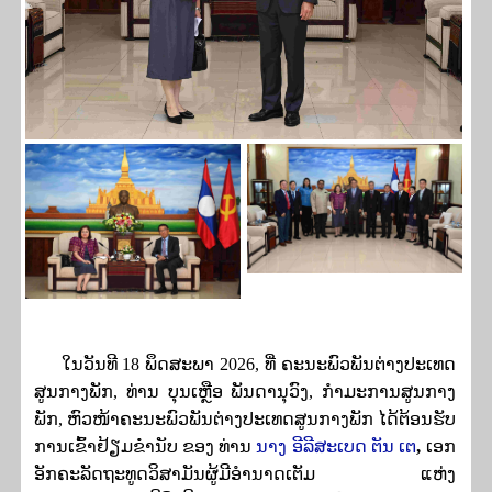
ໃນ
​​​ວັນ​ທີ
18
ພຶດສະພາ
2026,
ທີ່ ຄະນະ
​ພົວພັນ​ຕ່າງປະ​ເທດ​
ສູນ​ກາ​ງພັກ, ທ່ານ ບຸນເຫຼືອ ພັນດານຸວົງ, ກໍາມະການສູນກາງ
ພັກ, ຫົວໜ້າ​ຄະນະ​ພົວພັນ​ຕ່າງປະ​ເທດ​ສູນ​ກາງ​ພັກ ​ໄດ້​ຕ້ອນຮັບ
,
ການ​ເຂົ້າ​ຢ້ຽມຂໍ່ານັບ​ ຂອງ
ທ່ານ
ນາງ ອີລີສະເບດ ຕັນ ເຕ
ເອກ
ອັກຄະລັດຖະທູດວິສາມັນຜູ້ມີອໍານາດເຕັມ ແຫ່ງ