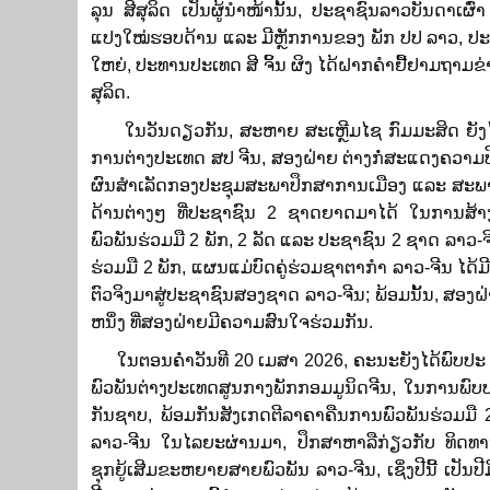
ລຸນ ສີສຸລິດ ເປັນ​ຜູ້ນຳ​ໜ້ານັ້ນ​, ປະຊາຊົນລາວບັນດາ​ເຜົ່າ ຈ
ແປງ​ໃໝ່ຮອບດ້ານ ແລະ ມີຫຼັກການຂອງ ພັກ ປປ ລາວ,​ ປະ​ຕິ​ບ
ໃຫຍ່, ປະທານປະເທດ ສີ ຈິ້ນ ຜິງ ໄດ້​ຝາກ​ຄຳ​ຢື້ຢາມ​ຖາມ
ສຸລິດ​.
ໃນວັນດຽວກັນ, ​ສະຫາຍ ສະເຫຼີມໄຊ ກົມມະສິດ ຍັງໄດ້​
ການຕ່າງປະເທດ ສປ ຈີນ​, ສອງຝ່າຍ ຕ່າງກໍ່ສະແດງຄວາມປິຕິຊື່
ຜົນສໍາເລັດກອງປະຊຸມສະພາປຶກສາການເມືອງ ແລະ ສະພາຜູ
ດ້ານຕ່າງໆ ທີ່ປະຊາຊົນ 2 ຊາດຍາດມາໄດ້ ໃນການສ້
ພົວພັນຮ່ວມມື 2 ພັກ, 2 ລັດ ແລະ ປະຊາຊົນ 2 ຊາດ ລາວ-ຈ
ຮ່ວມມື 2 ພັກ, ແຜນແມ່ບົດຄູ່ຮ່ວມຊາຕາກໍາ ລາວ-ຈີນ ໄດ້
ຕົວຈິງມາສູ່ປະຊາຊົນສອງຊາດ ລາວ-ຈີນ; ພ້ອມນັ້ນ, ສອງ
ຫ​ນຶ່ງ ທີ່ສອງຝ່າຍມີຄວາມສົນໃຈຮ່ວມກັນ.
ໃນຕອນຄໍ່າວັນທີ 20 ເມສາ 2026, ຄະນະຍັງໄດ້​ພົບ​ປະ ​
ພົວພັນ​ຕ່າ​ງປະ​ເທດ​ສູນ​ກາງ​ພັກກອມມູນິດຈີນ, ​ໃນ​ການ​ພ
ກັນຊາບ, ພ້ອມກັນສັງເກດຕີລາຄາຄືນການພົວພັນຮ່ວມມື 
ລາວ-ຈີນ ໃນ​ໄລ​ຍະ​ຜ່ານ​ມາ, ປຶກ​ສາ​ຫາ​ລືກ່ຽວກັບ ​ທິດ​
ຊຸກຍູ້ເສີມຂະຫຍາຍສາຍພົວພັນ ລາວ-ຈີນ, ເຊິ່ງປີນີ້ ເປັ