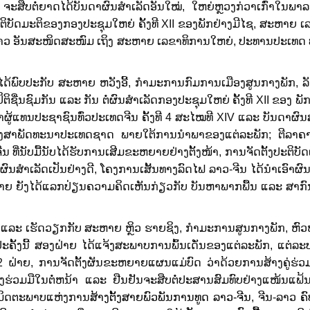
ະ​ສືບຕໍ່ຍາດ​ໄດ້​ບັນດາ​ຜົນສຳ​ເລັດ​ອັນ​ໃໝ່, ​ໃຫຍ່​ຫຼວງ​ກ່ວາ​ເກົ່າ​ໃນ​ພາລ
ັດ​ມະຕິ​ຂອງ​ກອງ​ປະຊຸມ​ໃຫຍ່​ ຄັ້ງ​ທີ XII ​​ຂອງ​ພັກຢ່າງມີໄຊ, ສະຫາຍ 
​ຂ່າວ ອັນ​ສະໜິດສະໜົມ​ ເຖິງ​ ສະຫາຍ ​ເລຂາທິການ​ໃຫຍ່, ປະທານປະເທດ 
ພົບ​ປະ​ກັບ ສະຫາຍ ຫວັງອີ້, ກໍາມະການກົມການເມືອງສູນກາງພັກ, ລັ
ນຊົມກັນ ແລະ ກັນ ​ຕໍ່ຜົນສຳ​ເລັດ​ກອງ​ປະຊຸມ​ໃຫຍ່​ ​ຄັ້ງ​ທີ XII ຂອງ ​ພ
້ແທນປະຊາຊົນທົ່ວປະເທດຈີນ ຄັ້ງທີ 4 ສະໄໝທີ XIV ແລະ ບັນດາຜົນສ
າງສາພັດທະນາປະເທດຊາດ ພາຍໃຕ້ການນຳພາຂອງແຕ່ລະພັກ; ຕີລາຄາສ
ີນ ທີ່ນັບມື້ນັບໄດ້ຮັບການເສີມຂະຫຍາຍຢ່າງຕັ້ງໜ້າ, ການຈັດຕັ້ງປະຕິ
ມີຜົນສໍາເລັດເປັນຢ່າງດີ, ໂຄງການເສັ້ນທາງລົດໄຟ ລາວ-ຈີນ ໄດ້ນຳເອົາ
ຝ່າຍ ຍັງໄດ້ແລກປ່ຽນຄວາມຄິດເຫັນກ່ຽວ​ກັບ ບັນຫາພາກພື້ນ ແລະ ສາກ
ແລະ ​ເຮັດ​ວຽກ​ກັບ ສະຫາຍ ຫຼິວ ຮາຍຊິງ, ກໍາມະການສູນກາງພັກ, ຫົວ
ົບ​ປະ​ຄັ້ງ​ນີ້ ສອງ​ຝ່າຍ​ ໄດ້ແຈ້ງສະພາບການພົ້ນເດັ່ນຂອງແຕ່ລະພັກ, ແຕ່
2 ຝ່າຍ, ການຈັດຕັ້ງຜັນຂະຫຍາຍແຜນແມ່ບົດ ວ່າດ້ວຍການສ້າງຄູ່ຮ່ວ
ທາງ​ຮ່ວມ​ມື​ໃນ​ຕໍ່​ຫ​ນ້າ ແລະ ຢືນຢັນຈະສືບຕໍ່ປະສານສົມທົບຢ່າງແໜ້ນແ
ນປີມິດຕະພາບແຫ່ງການ
ສ້າງຕັ້ງສາຍພົວພັນການທູດ ລາວ-ຈີນ,
ຈີນ-ລາວ
ຄ