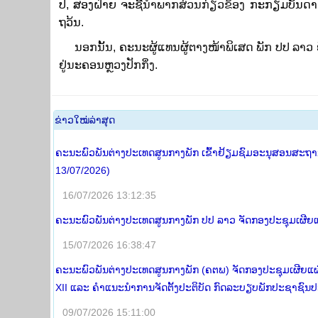
ປີ, ສອງຝ່າຍ ຈະ
ຊີ້ນໍາພາກສ່ວນກ່ຽວຂ້ອງ
ກະກຽມບັນດາກິ
ຖວ້ນ.
ນອກນັ້ນ, ຄະນະຜູ້ແທນຜູ້ຕາງໜ້າພິເສດ ພັກ ປປ ລາວ
ຢູ່ນະຄອນຫຼວງປັກກິ່ງ.
​ຂ່າວ​ໃໝ່​ລ່າ​ສຸດ
ຄະນະພົວພັນຕ່າງປະເທດສູນກາງພັກ ເຂົ້າຢ້ຽມຊົມອະນຸສອນສະຖານ 
13/07/2026)
16/07/2026 13:12:35
ຄະນະພົວພັນຕ່າງປະເທດສູນກາງພັກ ປປ ລາວ ຈັດກອງປະຊຸມເຜີຍແຜ
15/07/2026 16:38:47
ຄະນະພົວພັນຕ່າງປະເທດສູນກາງພັກ (ຄຕພ) ຈັດກອງປະຊຸມເຜີຍແຜ
XII ແລະ ຄໍາແນະນໍາການຈັດຕັ້ງປະຕິບັດ ກົດລະບຽບພັກປະຊາຊົນປ
09/07/2026 15:11:00