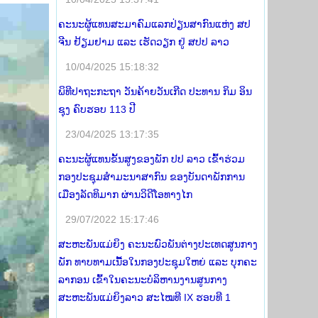
ຄະນະຜູ້ແທນສະມາຄົມແລກປ່ຽນສາກົນແຫ່ງ ສປ
ຈີນ ຢ້ຽມຢາມ ແລະ ເຮັດວຽກ ຢູ່ ສປປ ລາວ
10/04/2025 15:18:32
ພິທີປາຖະກະຖາ ວັນຄ້າຍວັນເກີດ ປະທານ ກິມ ອິນ
ຊຸງ ຄົບຮອບ 113 ປີ
23/04/2025 13:17:35
ຄະນະຜູ້ແທນຂັ້ນສູງຂອງພັກ ປປ ລາວ ເຂົ້າຮ່ວມ
ກອງປະຊຸມສໍາມະນາສາກົນ ຂອງບັນດາພັກການ
ເມືອງລັດທິມາກ ຜ່ານວິດີໂອທາງໄກ
29/07/2022 15:17:46
ສະຫະພັນແມ່ຍິງ ຄະນະພົວພັນຕ່າງປະເທດສູນກາງ
ພັກ ທາບທາມເນື້ອໃນກອງປະຊຸມໃຫຍ່ ແລະ ບຸກຄະ
ລາກອນ ເຂົ້າໃນຄະນະບໍລິຫານງານສູນກາງ
ສະຫະພັນແມ່ຍິງລາວ ສະໄໝທີ IX ຮອບທີ 1