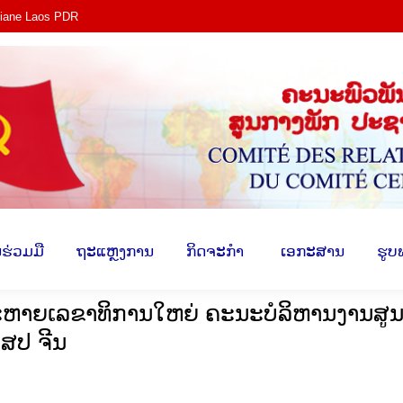
tiane Laos PDR
ງ​
​ການ​ຮ່ວມ​ມື
​ຖະ​ແຫຼງ​ການ
​ກິດ​ຈະ​ກຳ
​ ເອ​ກະ​ສ
​ຮ່ວມ​ມື
​ຖະ​ແຫຼງ​ການ
​ກິດ​ຈະ​ກຳ
​ ເອ​ກະ​ສານ
​ຮູບ
ະຫາຍເລຂາທິການໃຫຍ່ ຄະນະບໍລິຫານງານສູ
ສປ ຈີນ