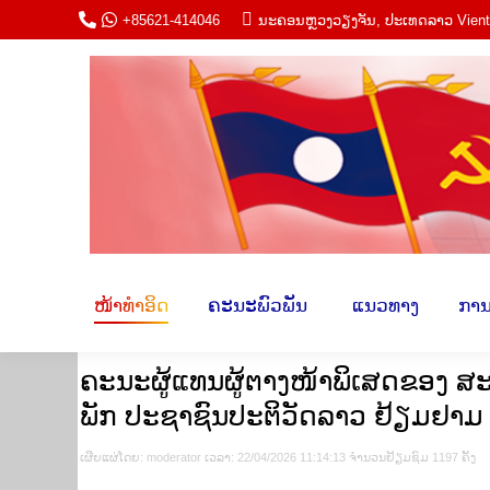
+85621-414046
ນະ​ຄອນຫຼວງວຽງ​ຈັນ, ປະ​ເທດ​ລາວ Vien
ໜ້າ​ທຳ​ອິດ
ຄະ​ນະພົວ​ພັນ​
​ ແນວ​ທາ
ໜ້າ​ທຳ​ອິດ
ຄະ​ນະພົວ​ພັນ​
​ ແນວ​ທາງ​
​ການ
ຄະນະຜູ້ແທນຜູ້ຕາງໜ້າພິເສດຂອງ ສ
ພັກ ປະຊາຊົນປະຕິວັດລາວ ຢ້ຽມຢາມ 
ເຜີຍ​ແຜ່​ໂດຍ​: moderator ເວ​ລາ: 22/04/2026 11:14:13 ຈຳ​ນວນ​​ຢ້ຽມ​ຊົມ 1197 ຄັ້ງ