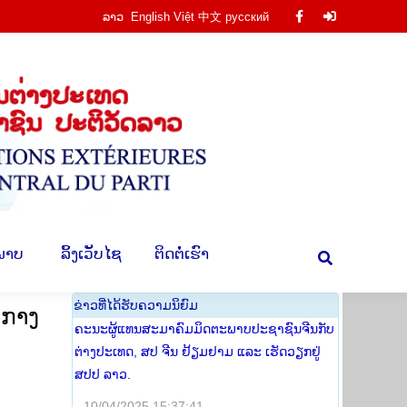
ລາວ
English
Việt
中文
русский
Facebook
Facebook
ານ
​ຮູບ​ພາບ
​ ລິ້ງ​ເວັບ​ໄຊ
​ຕິດ​ຕໍ່​ເຮົາ
Search:
page
page
opens
opens
in
in
new
new
window
window
​ພາບ
​ ລິ້ງ​ເວັບ​ໄຊ
​ຕິດ​ຕໍ່​ເຮົາ
Search:
​ຂ່າວ​ທີ່​ໄດ້​ຮັບ​ຄວາມ​ນິ​ຍົມ
ນກາງ
ຄະນະຜູ້ແທນສະມາຄົມມິດຕະພາບປະຊາຊົນຈີນກັບ
ຕ່າງປະເທດ, ສປ ຈີນ ຢ້ຽມຢາມ ແລະ ເຮັດວຽກຢູ່
ສປປ ລາວ.
10/04/2025 15:37:41