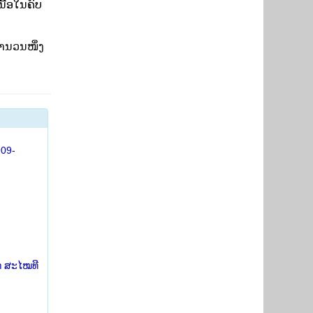
ື້ອໃນຄົບ
ານວນໜຶ່ງ
909-
ກ ສະໄໝທີ