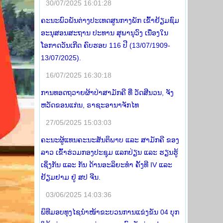
30/07/2025 16:01:28
ຄະນະພົວພັນຕ່າງປະເທດສູນກາງພັກ ເຂົ້າຢ້ຽມຊົມ
ອະນຸສອນສະຖານ ປະທານ ສຸພານຸວົງ ເນື່ອງໃນ
ໂອກາດວັນເກີດ ຄົບຮອບ 116 ປີ (13/07/1909-
13/07/2025).
16/07/2025 16:30:18
ການທອດຖວາຍຜ້າປ່າສາມັກຄີ ທີ່ ວັດສີນວນ, ຈັງ
ຫວັດຂອນແກ່ນ, ຣາຊະອານາຈັກໄທ
27/05/2025 15:03:03
ຄະນະຜູ້ແທນຄະນະສັນຕິພາບ ແລະ ສາມັກຄີ ຂອງ
ລາວ ເຂົ້າຮ່ວມກອງປະຊຸມ ແລກປ່ຽນ ແລະ ຮຽນຮູ້
ເຊິ່ງກັນ ແລະ ກັນ ດ້ານອະລິຍະທໍາ ຄັ້ງທີ IV ແລະ
ຢ້ຽມຢາມ ຢູ່ ສປ ຈີນ.
03/06/2025 14:03:36
ພິທີມອບທຸງໄຊນຳໜ້າຂະບວນການແຂ່ງຂັນ 04 ບຸກ