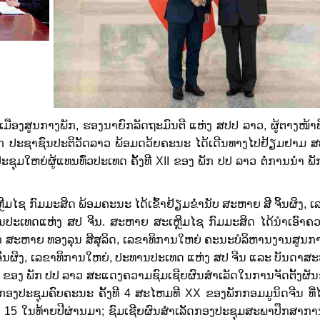
ູນກາງພັກ, ຮອງນາຍົກລັດຖະມົນຕີ ແຫ່ງ ສປປ ລາວ, ຜູ້​ຕາງ​ໜ້າ​ພິ
ງພັກ ​ປະ​ຊາ​ຊົນປະ​ຕິ​ວັດ​ລາວ ພ້ອມ​ດວ້ຍຄະນະ ໄດ້ເດີນທາງ​​ໄປ​ຢ້ຽມ​ຢາມ ສ
ປະ​ຊຸມ​ໃຫ​ຍ່ຜູ້ແທນທົ່ວປະເທດ ​ຄັ້ງ​ທີ XII ຂອງ​ ພັກ ປ​ປ ລາວ ຕໍ່ການນໍາ ພ
ົມມະສິດ ​ພ້ອມ​ຄະ​ນະ ໄດ້​​ເຂົ້າ​ຢ້ຽມ​ຂໍ່ານັບ​ ສະຫາຍ ສີ ຈິ້ນຜິງ,
ເ
ນປະເທດແຫ່ງ
ສປ
ຈີນ
. ສະຫາຍ ສະເຫຼີມໄຊ ກົມມະສິດ ໄດ້ນໍາເອົາຄວ
 ທອງລຸນ ສີສຸລິດ, ເລ​ຂາ​ທິ​ການ​ໃຫ​ຍ່ ​ຄະ​ນະ​ບໍ​ລິ​ຫານ​ງານ​ສູນ​ກາງ
ິ້ນຜິງ, ເລ​ຂາ​ທິ​ການ​ໃຫ​ຍ່, ປະທານປະເທດ ແຫ່ງ ສປ ຈີນ ແລະ ບັນດ
​ທີ XII ຂອງ​ ພັກ ປປ ລາວ ​ສະ​ແດງ​ຄວາມ​ຊົມ​ເຊີຍ​ຜົນສໍາເລັດໃນການຈັດຕັ້
ກອງປະຊຸມຄົບຄະນະ ຄັ້ງທີ 4 ສະໄຫມທີ XX ຂອງພັກກອມມູນິດຈີນ ທີ່ໄ
ີ 15 ໃນທ້າຍປີຜ່ານມາ; ຊົມເຊີຍຜົນສໍາເລັດກອງປະຊຸມສະພາປຶກສາການ