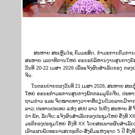
ສະຫາຍ ສະເຫຼີມໄຊ ກົມມະສິດ, ກໍາມະການກົມການເມືອງສ
ສະ​ຫາຍ ​ເລ​ຂາ​ທິ​ການ​ໃຫ​ຍ່​​ ຄະ​ນະ​ບໍ​ລິ​ຫານ​ງານ​ສູນ​ກາ
ວັນ​ທີ 20-22 ເມສາ 2026 ​​ເພື່ອແຈ້ງ​ຜົນ​ສຳ​ເລັດ​ຂອງ ກອງ​
ຈີນ.
ໃນ​ຕອນບ່າຍຂອງວັນ​ທີ 21 ເມສາ 2026, ສະຫາຍ ສະເຫຼີມໄຊ ກ
ໃຫຍ່
ຄະນະກໍາມະການສູນກາງພັກກອມມູນິດຈີນ
,
ປະທາ
ຖາມ​ຂ່າວ ແລະ ຈົດໝາຍທາງວາຈາທີ່ຂຽນດ້ວຍລາຍມືຈາກ ​ສະ​ຫາຍ
ລາວ; ປະທານປະເທດ ແຫ່ງ ສປປ ລາວ ໄປ​ຍັງ​ ສະ​ຫາຍ ສີ ຈ
ນໍາ ພັກ, ລັດຈີນ; ​ແຈ້ງ​ຜົນສໍາເລັດ​ກອງ​ປະຊຸມ​ໃຫຍ່​ ຄັ້ງ
ມະຕິກອງປະຊຸມໃຫຍ່ ຄັ້ງທີ XX ໂດຍສະເພາະຜົນສໍາເລັດ
ເອົາແຜນພັດທະນາເສດຖະກິດ-ສັງຄົມແຫ່ງຊາດ 5 ປີ ຄັ້ງທ