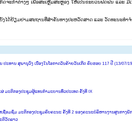
ດຈະກໍາຕ່າງໆ ເພື່ອສະເຫຼີມສະຫຼອງ ໃຫ້ເປັນຂະບວນຟົດຟື້ນ ແລະ ມີເນ
 ຍັງໄດ້ຢ້ຽມຢາມສະຖານທີ່ສຳຄັນທາງປະຫວັດສາດ ແລະ ວັດທະນະທຳຈໍ
ປະທານ ສຸພານຸວົງ ເນື່ອງໃນໂອກາດວັນຄ້າຍວັນເກີດ ຄົບຮອບ 117 ປີ (13/07/1
່ ມະຕິກອງປະຊຸມຜູ້ແທນກຳມະບານທົ່ວປະເທດ ຄັ້ງທີ IX
່ເຊື່ອມຊຶມ ມະຕິກອງປະຊຸມຄົບຄະນະ ຄັ້ງທີ 2 ຂອງຄະນະບໍລິຫານງານສູນກາງພັ
ະຕິວັດລາວ