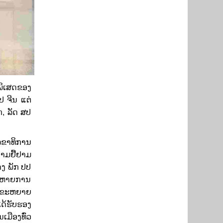
​ເສດຂອງ​
ປ ຈີນ ແຕ່​
ັກ, ລັດ ສປ
ລຂາທິການ
າມຢື້ຢາມ​
 ​ພັກ ປ​ປ
າສະຫາຍການ
ງຜັນຂະຫຍາຍ
ດ້ຮັບຮອງ
ເມືອງທົ່ວ