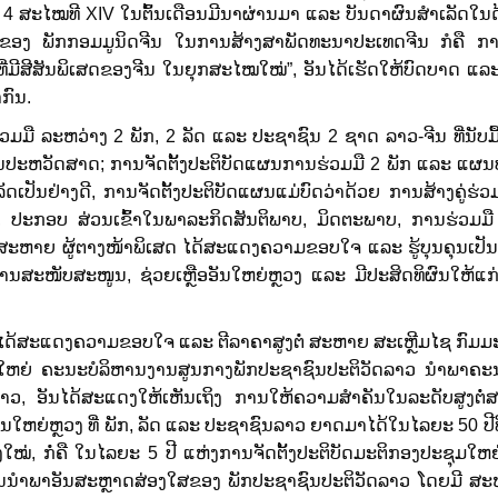
 4 ສະໄໝທີ XIV ໃນຕົ້ນເດືອນມີນາຜ່ານມາ ແລະ ບັນດາຜົນສໍາເລັດໃນດ
າຂອງ ພັກກອມມູນິດຈີນ ໃນການສ້າງສາພັດທະນາປະເທດຈີນ ກໍຄື ກາ
ທີ່ມີສີສັນພິເສດຂອງຈີນ ໃນຍຸກສະໄໝໃໝ່”, ອັນໄດ້ເຮັດໃຫ້ບົດບາດ ແລະ
າກົນ.
ື ລະຫວ່າງ 2 ພັກ, 2 ລັດ ແລະ ປະຊາຊົນ 2 ຊາດ ລາວ-ຈີນ ທີ່ນັບມື້
ໃນປະຫວັດສາດ; ການຈັດຕັ້ງປະຕິບັດແຜນການຮ່ວມມື 2 ພັກ ແລະ ແຜນບໍ
ດເປັນຢ່າງດີ, ການຈັດຕັ້ງປະຕິບັດແຜນແມ່ບົດວ່າດ້ວຍ ການສ້າງຄູ່ຮ່
ບ ສ່ວນ​ເຂົ້າ​​ໃນ​ພາລະກິດ​ສັນຕິພາບ, ມິດຕະ​ພາບ, ການ​ຮ່ວມ​ມື​ ​ເ
ະຫາຍ ຜູ້ຕາງໜ້າພິເສດ ​ໄດ້​ສະ​ແດງ​ຄວາມ​ຂອບ​ໃຈ ​ແລະ ຮູ້​ບຸນ​ຄຸນ​ເປັນ​ຢ່າ
ານ​ສະໜັບສະໜູນ, ຊ່ວຍ​ເຫຼືອ​ອັນ​ໃຫຍ່ຫຼວງ ​ແລະ ມີ​ປະສິດທິ​ຜົນ​ໃຫ້​ແ
ດ້ສະແດງຄວາມຂອບໃຈ ແລະ ຕີລາຄາສູງຕໍ່ ສະຫາຍ ສະເຫຼີມໄຊ ກົມມະສິ
ນ​ໃຫ​ຍ່​​ ຄະ​ນະ​ບໍ​ລິ​ຫານ​ງານ​ສູນ​ກາງພັກ​ປະ​ຊາ​ຊົນປະ​ຕິ​ວັດ​ລາວ ນຳພາ
ລາວ, ອັນໄດ້ສະແດງໃຫ້ເຫັນເຖິງ ການໃຫ້ຄວາມສຳຄັນໃນລະດັບສູງຕໍ່ສ
ອັນ​ໃຫຍ່​ຫຼວງ​ ທີ່ ພັກ, ລັດ ​ແລະ ປະຊາຊົນລາວ ຍາດ​ມາ​ໄດ້​ໃນ​ໄລຍະ 50 ປີ​ທີ
​ກໍ່ຄື ໃນໄລຍະ 5 ປີ​ ​ແຫ່ງ​ການຈັດ​ຕັ້ງ​ປະຕິບັດ​ມະຕິກອງ​ປະຊຸມ​ໃຫຍ່​ 
​ການ​ນຳພາ​ອັນ​ສະຫຼາດ​ສ່ອງ​ໃສ​ຂອງ ​ພັກປະຊາຊົນປະຕິວັດລາວ ​ໂດ​ຍມີ ​