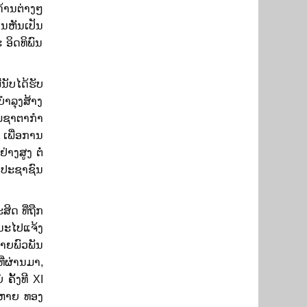
້ານຕ່າງໆ
ນຫັນເປັນ
 ອິດທິພົນ
ນັບໄດ້ຮັບ
າລຸງສ້າງ
ວມຊາຕາກໍາ
ພື່ອ​ການ​
ງ​ສູງ ຕໍ່​
ກ່ປະຊາຊົນ
ດ ທີ່ຖືກ
ຄະນະໄປແຈ້ງ
າຍພົວພັນ
່​ຜ່ານ​ມາ,
ຄັ້ງ​ທີ XI
ສະຫາຍ ທອງ