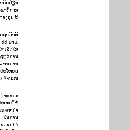
ະກິດ​ປ່ຽນ​
ເລຂາທິການ
ທອງລຸນ ສີ
ດຖະມົນຕີ
ັກ ປປ ລາວ,
ໍາເລັດໃນ
ູງຕໍ່ການ
ບັດແຜນການ
ຜົນປະໂຫຍດ
ົນ ຈຳນວນ​
ໜ້າ​ຄະນະ​
ລະປະເທດໃຫ້
ມຊາຕາກໍາ
ຟ້ນ ໃນການ
ົບຮອບ
65