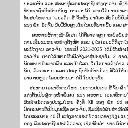
ປະເທດຈີນ ແລະ ສະພາຜູ້ແທນປະຊາຊົນຫ່ງຊາດຈີນ ຄັ້ງທີ
ທີ່ປະຊາຊົນຈີນອ້າຍນ້ອງ ຍາດມາໄດ້ ພາຍໃຕ້ການນຳພ
ທັນສະໄໝຕາມ “ແນວຄິດ ສີ ຈິ້ນຜິງ ວ່າດ້ວຍ ສັງຄົມນິຍົມ
ຂອງ ພັກ, ລັດຈີນ ນັບມື້ນັບສູງເດັ່ນໃນເວທີພາກພື້ນ ແລະ ສ
ສະຫາຍຜູ້ຕາງໜ້າພິເສດ ​ໄດ້ຕີລາຄາສູງການພົວພັນຮ່ວມມ
ການເສີມຂະຫຍາຍຢ່າງຕັ້ງໜ້າ ແລະ ຢູ່ໃນໄລຍະດີທີ່ສຸດ
ພະນັກງານ ລາວ-ຈີນ ໄລຍະປີ 2021-2025 ໄດ້ມີຜົນສໍາເລັ
ລາວ-ຈີນ ຍາດໄດ້ໝາກຜົນຕົວຈິງມາສູ່ປະຊາຊົນ 2 ຊາດ, ປະກອ
ພັດທະນາ​ໃນ​ພາກ​ພື້ນ ​ແລະ ​ໃນ​ໂລກ.​ ໃນ​ໂອກາດ​ດັ່ງ​ກ່າວ, ສ
ພັກ, ລັດ​ຖະບານ ​ແລະ ປະຊາຊົນຈີນອ້າຍ​ນ້ອງ ທີ່​ໄດ້​ໃຫ້ກ
ລາວ ​​ຕະຫຼອດ​ໄລຍະ​ຜ່ານ​ມາ ກໍ່ຄື ໃນປະຈຸບັນ.
ສະຫາຍ ເລຂາທິການໃຫຍ່, ປະທານປະເທດ ສີ ຈິ້ນ ຜິງ ​ໄ
ແຕ່ງຕັ້ງເປັນຜູ້​ຕາງ​ໜ້າ​ພິ​ເສດ ຂອງ​ ສະ​ຫາຍ ​ເລ​ຂາ​ທິ​ກາ
ຜົນສໍາເລັດກອງປະຊຸມໃຫຍ່ ຄັ້ງທີ XII ຂອງ ພັກ ປປ 
ມິດຕະພາບທີ່ເປັນມູນເຊື້ອ ລາວ-ຈີນ, ຊົມ​ເຊີຍ​ຕໍ່​ຜົນສຳ​ເລັດ​
ໂດຍສະເພາະ 40 ປີ ແຫ່ງ​ການ​ປະຕິບັດ​ແນວທາງ​ປ່ຽນ​ແປງ​ໃໝ່, 
ຂອງ​ ພັກປະຊາຊົນປະຕິວັດ​ລາວ; ​ເຊື່ອ​ໝັ້ນ​​ວ່າ ພາຍ​ໃຕ້