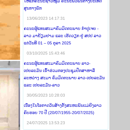
ໃຫ້ແກ່ຄະນະຊາວໜຸ່ມ ຄະນະພົວພັນຕ່າງປະເທດ
ສູນກາງພັກ
13/06/2023 14:17:31
ຄະນະຜູ້ແທນສະມາຄົມມິດຕະພາບ ກໍາປູເຈຍ -
ລາວ ມາຢ້ຽມຢາມ ແລະ ເຮັດວຽກ ຢູ່ ສປປ ລາວ
ແຕ່ວັນທີ 01 – 05 ຕຸລາ 2025
03/10/2025 15:43:46
ຄະນະຜູ້ແທນສະມາຄົມມິດຕະພາບ ລາວ-
ເຢຍລະມັນ ເຂົ້າຮ່ວມກອງປະຊຸມປຶກສາຫາລື
ລະຫວ່າງ ສະມາ ຄົມມິດຕະພາບ ລາວ-ເຢຍລະມັນ
ແລະ ເຢຍລະມັນ-ລາວ
30/05/2023 10:28:03
ເນື່ອງໃນໂອກາດວັນສ້າງຕັ້ງສະຫະພັນເເມ່ຍິງລາວ
ຄົບຮອບ 70 ປີ (20/07/1955-20/07/2025)
24/07/2025 13:53:23