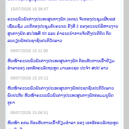
15/07/2026 16:38:47
ຄະນະພົວພັນຕ່າງປະເທດສູນກາງພັກ (ຄຕພ) ຈັດກອງປະຊຸມເຜີຍແຜ່
ເຊື່ອມຊຶມ ມະຕິກອງປະຊຸມຄົບຄະນະ ຄັ້ງທີ 2 ຂອງຄະນະບໍລິຫານງານ
ສູນກາງພັກ ສະໄໝທີ XII ແລະ ຄໍາແນະນໍາການຈັດຕັ້ງປະຕິບັດ ກົດ
ລະບຽບພັກປະຊາຊົນປະຕິວັດລາວ
09/07/2026 15:11:00
ຫົວໜ້າຄະນະພົວພັນຕ່າງປະເທດສູນກາງພັກ ຕ້ອນຮັບການເຂົ້າຢ້ຽມ
ອຳລາຂອງ ເອກອັກຄະລັດຖະທູດ ມາເລຍເຊຍ ປະຈຳ ສປປ ລາວ
08/07/2026 15:10:12
ຫົວໜ້າຄະນະພົວພັນຕ່າງປະເທດສູນກາງພັກປະຊາຊົນປະຕິວັດລາວ
ພົບປະກັບ ຫົວໜ້າຄະນະພົວພັນຕ່າງປະເທດສູນກາງພັກກອມມນູນິດ
ກູບາ
08/07/2026 15:06:51
ຫົວໜ້າ ຄຕພ ຕ້ອນຮັບການເຂົ້າຢ້ຽມອໍາລາ ຂອງ ເອກອັກຄະລັດຖະທູດ