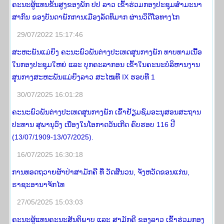
ຄະນະຜູ້ແທນຂັ້ນສູງຂອງພັກ ປປ ລາວ ເຂົ້າຮ່ວມກອງປະຊຸມສໍາມະນາ
ສາກົນ ຂອງບັນດາພັກການເມືອງລັດທິມາກ ຜ່ານວິດີໂອທາງໄກ
29/07/2022 15:17:46
ສະຫະພັນແມ່ຍິງ ຄະນະພົວພັນຕ່າງປະເທດສູນກາງພັກ ທາບທາມເນື້ອ
ໃນກອງປະຊຸມໃຫຍ່ ແລະ ບຸກຄະລາກອນ ເຂົ້າໃນຄະນະບໍລິຫານງານ
ສູນກາງສະຫະພັນແມ່ຍິງລາວ ສະໄໝທີ IX ຮອບທີ 1
30/07/2025 16:01:28
ຄະນະພົວພັນຕ່າງປະເທດສູນກາງພັກ ເຂົ້າຢ້ຽມຊົມອະນຸສອນສະຖານ
ປະທານ ສຸພານຸວົງ ເນື່ອງໃນໂອກາດວັນເກີດ ຄົບຮອບ 116 ປີ
(13/07/1909-13/07/2025).
16/07/2025 16:30:18
ການທອດຖວາຍຜ້າປ່າສາມັກຄີ ທີ່ ວັດສີນວນ, ຈັງຫວັດຂອນແກ່ນ,
ຣາຊະອານາຈັກໄທ
27/05/2025 15:03:03
ຄະນະຜູ້ແທນຄະນະສັນຕິພາບ ແລະ ສາມັກຄີ ຂອງລາວ ເຂົ້າຮ່ວມກອງ