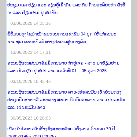
ປະຊຸມ ແລກປ່ຽນ ແລະ ຮຽນຮູ້ເຊິ່ງກັນ ແລະ ກັນ ດ້ານອະລິຍະທໍາ ຄັ້ງທີ
IV ແລະ ຢ້ຽມຢາມ ຢູ່ ສປ ຈີນ.
03/06/2025 14:03:36
ພິທີມອບທຸງໄຊນຳໜ້າຂະບວນການແຂ່ງຂັນ 04 ບຸກ ໃຫ້ແກ່ຄະນະ
ຊາວໜຸ່ມ ຄະນະພົວພັນຕ່າງປະເທດສູນກາງພັກ
13/06/2023 14:17:31
ຄະນະຜູ້ແທນສະມາຄົມມິດຕະພາບ ກໍາປູເຈຍ - ລາວ ມາຢ້ຽມຢາມ
ແລະ ເຮັດວຽກ ຢູ່ ສປປ ລາວ ແຕ່ວັນທີ 01 – 05 ຕຸລາ 2025
03/10/2025 15:43:46
ຄະນະຜູ້ແທນສະມາຄົມມິດຕະພາບ ລາວ-ເຢຍລະມັນ ເຂົ້າຮ່ວມກອງ
ປະຊຸມປຶກສາຫາລື ລະຫວ່າງ ສະມາ ຄົມມິດຕະພາບ ລາວ-ເຢຍລະມັນ
ແລະ ເຢຍລະມັນ-ລາວ
30/05/2023 10:28:03
ເນື່ອງໃນໂອກາດວັນສ້າງຕັ້ງສະຫະພັນເເມ່ຍິງລາວ ຄົບຮອບ 70 ປີ
(20/07/1955-20/07/2025)