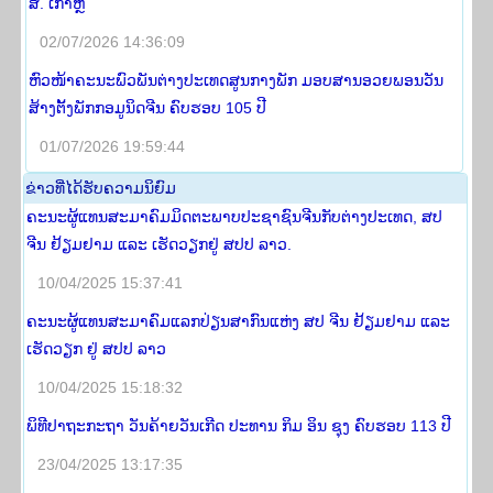
ສ. ເກົາຫຼີ
02/07/2026 14:36:09
ຫົວໜ້າຄະນະພົວພັນຕ່າງປະເທດສູນກາງພັກ ມອບສານອວຍພອນວັນ
ສ້າງຕັ້ງພັກກອມູນິດຈີນ ຄົບຮອບ 105 ປີ
01/07/2026 19:59:44
​ຂ່າວ​ທີ່​ໄດ້​ຮັບ​ຄວາມ​ນິ​ຍົມ
ຄະນະຜູ້ແທນສະມາຄົມມິດຕະພາບປະຊາຊົນຈີນກັບຕ່າງປະເທດ, ສປ
ຈີນ ຢ້ຽມຢາມ ແລະ ເຮັດວຽກຢູ່ ສປປ ລາວ.
10/04/2025 15:37:41
ຄະນະຜູ້ແທນສະມາຄົມແລກປ່ຽນສາກົນແຫ່ງ ສປ ຈີນ ຢ້ຽມຢາມ ແລະ
ເຮັດວຽກ ຢູ່ ສປປ ລາວ
10/04/2025 15:18:32
ພິທີປາຖະກະຖາ ວັນຄ້າຍວັນເກີດ ປະທານ ກິມ ອິນ ຊຸງ ຄົບຮອບ 113 ປີ
23/04/2025 13:17:35