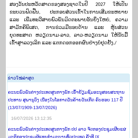
ສອງວັນປະຫວັດສາດຂອງສອງຊາດໃນປີ 2027 ໃຫ້ເປັນ
ຂະບວນຟົດຟື້ນ, ປະກອບສ່ວນເຂົ້າໃນການເສີມຂະຫຍາຍ
ແລະ ເພີ່ມທະວີສາຍພົວພັນມິດຕະພາບອັນຍິ່ງໃຫຍ່, ຄວາມ
ສາມັກຄີພິເສດ, ການຮ່ວມມືຮອບດ້ານ ແລະ ຫຸ້ນສ່ວນ
ຍຸດທະສາດ ຫວຽດນາມ-ລາວ, ລາວ-ຫວຽດນາມ ໃຫ້ນັບມື້
ເຂົ້າສູາລວງເລິກ ແລະ ແຕກດອກອອກຜົນຢ່າງບໍ່ຢຸດຢັ້ງ./
​ຂ່າວ​ໃໝ່​ລ່າ​ສຸດ
ຄະນະພົວພັນຕ່າງປະເທດສູນກາງພັກ ເຂົ້າຢ້ຽມຊົມອະນຸສອນສະຖານ
ປະທານ ສຸພານຸວົງ ເນື່ອງໃນໂອກາດວັນຄ້າຍວັນເກີດ ຄົບຮອບ 117 ປີ
(13/07/1909-13/07/2026)
16/07/2026 13:12:35
ຄະນະພົວພັນຕ່າງປະເທດສູນກາງພັກ ປປ ລາວ ຈັດກອງປະຊຸມເຜີຍແຜ່
ມະຕິກອງປະຊຸມຜູ້ແທນກຳມະບານທົ່ວປະເທດ ຄັ້ງທີ IX