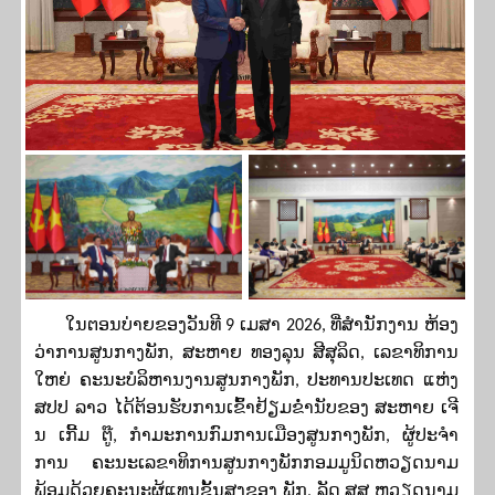
ໃນຕອນບ່າຍຂອງວັນທີ 9 ເມສາ 2026, ທີ່ສໍານັກງານ ຫ້ອງ
ວ່າການສູນກາງພັກ, ສະຫາຍ ທອງລຸນ ສີສຸລິດ, ເລຂາທິການ
ໃຫຍ່ ຄະນະບໍລິຫານງານສູນກາງພັກ, ປະທານປະເທດ ແຫ່ງ
ສປປ ລາວ ໄດ້ຕ້ອນຮັບການເຂົ້າຢ້ຽມຂໍ່ານັບຂອງ ສະຫາຍ ເຈີ
ນ ເກີ້ມ ຕູ໊, ກໍາມະການກົມການເມືອງສູນກາງພັກ, ຜູ້ປະຈໍາ
ການ ຄະນະເລຂາທິການສູນກາງພັກກອມມູນິດຫວຽດນາມ
ພ້ອມດ້ວຍຄະນະຜູ້ແທນຂັ້ນສູງຂອງ ພັກ, ລັດ ສສ ຫວຽດນາມ