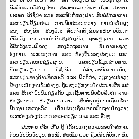
ສະ ຫາຍການນໍາ ພັກ, ລັດ ຫວຽດນາມ. ເພື່ອຊຸກຍຸ້ການ
ພົວພັນຮ່ວມມືສອງຝ່າຍ, ສະຫາຍເລຂາທິການໃຫຍ່ ປະທານ
ປະເທດ ໄດ້ຊີ້ນໍາ ແລະ ສະເໜີໃຫ້ສອງຝ່າຍ ສືບຕໍ່ຮັກສາການ
ແລກປ່ຽນຢ້ຽມຢາມ, ການພົບປະລະຫວ່າງ ການນຳຂັ້ນສູງ
ຂອງ ສອງພັກ, ສອງລັດ; ສືບຕໍ່​​ຈັດຕັ້ງຜັນ​ຂະຫຍາຍບັນດາ
ຂໍ້ຕົກລົງ ຂອງການນໍາຂັ້ນສູງສອງພັກ, ຖະແຫຼງການ ແລະ
ຂໍ້ຕົກລົງຮ່ວມມືຂອງ ສອງລັດຖະບານ, ບັນດາກະຊວງ,
ອົງການ, ຂະແໜງການ ແລະ ທ້ອງຖິ່ນຂອງສອງປະ ເທດ;
ແລກປ່ຽນຄະນະຊ່ຽວຊານ, ແລກປ່ຽນຂໍ້ມູນຂ່າວສານ,
ບົດຮຽນວຽກງານ ກໍ່ສ້ງພັກ, ກໍ່ສ້າງລະບົບການເມືອງ;
ແລກປ່ຽນທາງດ້ານທິດສະດີ ແລະ ພຶດຕິກໍາ, ວຽກງານບໍາລຸງ
ສ້າງພະນັກງານຂັ້ນຕ່າງໆ; ຍູ້ແຮງວຽກງານໂຄສະນາເຜີຍ ແຜ່
ແລະ ສຶກສາອົບຮົມກ່ຽວກັບ ມູນເຊື້ອສາຍພົວພັນພິເສດ ລາວ
-
ຫວຽດນາມ, ຫວຽດນາມ-ລາວ; ສືບຕໍ່ຊຸກຍູ້ການເຊື່ອມໂຍງ
ພື້ນຖານເສດຖະກິດ, ເຊື່ອມໂຍງເຊື່ອມຈອດພື້ນຖານໂຄງລ່າງ
ລະຫວ່າງສອງປະເທດ ລາວ-ຫວຽດ ນາມ ແລະ ອື່ນໆ.
ສະຫາຍ ເຈີນ ເກີ້ມ ຕູ໊ ໄດ້ສະແດງຄວາມຂອບໃຈຕໍ່ການ
ຕ້ອນຮັບອັນອົບອຸ່ນ, ສະໜິດສະໜົມ ແລະ ຊົມເຊີຍຕໍ່ບັນດາຜົນ