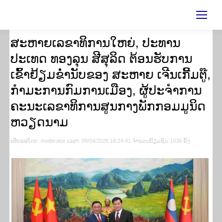
ສະຫາຍເລຂາທິການໃຫຍ່, ປະທານ
ປະເທດ ທອງລຸນ ສີສຸລິດ ຕ້ອນຮັບການ
ເຂົ້າຢ້ຽມຂໍ່ານັບຂອງ ສະຫາຍ ເຈີນເກີ້ມຕູ໊,
ກໍາມະການກົມການເມືອງ, ຜູ້ປະຈໍາການ
ຄະນະເລຂາທິການສູນກາງພັກກອມມູນິດ
ຫວຽດນາມ
ເຜີຍ​ແຜ່​ໂດຍ​: moderator ເວ​ລາ: 09/04/2026 18:24:41 ຈຳ​ນວນ​​ຢ້ຽມ​ຊົມ 1030 ຄັ້ງ