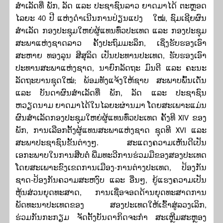
ສໍາເລັດທີ່ ພັກ, ລັດ ແລະ ປະຊາຊົນລາວ ຍາດມາໄດ້ ຕະຫຼອດ
ໄລຍະ 40 ປີ ແຫ່ງດໍາເນີນການປ່ຽນແປງ ໃໝ່, ຊົມເຊີຍຜົນ
ສໍາເລັດ ກອງປະຊຸມໃຫຍ່ຜູ້ແທນທົ່ວປະເທດ ແລະ ກອງປະຊຸມ
ສະພາແຫ່ງຊາດລາວ ຄັ້ງປະຖົມມະລຶກ, ເຊິ່ງຮັບຮອງເອົາ
ສະຫາຍ ທອງລຸນ ສີສຸລິດ ເປັນປະທານປະເທດ, ຮັບຮອງເອົາ
ປະທານສະພາແຫ່ງຊາດ, ນາຍົກລັດຖະ ມົນຕີ ແລະ ຄະນະ
ລັດຖະບານຊຸດໃໝ່; ພ້ອມທັງແຈ້ງໃຫ້ຊາບ ສະພາບພົ້ນເດັ່ນ
ແລະ ບັນດາຜົນສໍາເລັດທີ່ ພັກ, ລັດ ແລະ ປະຊາຊົນ
ຫວຽດນາມ ຍາດມາໄດ້ໃນໄລຍະຜ່ານມາ ໂດຍສະເພາະແມ່ນ
ຜົນສໍາເລັດກອງປະຊຸມໃຫຍ່ຜູ້ແທນທົ່ວປະເທດ ຄັ້ງທີ XIV ຂອງ
ພັກ, ການເລືອກຕັ້ງຜູ້ແທນສະພາແຫ່ງຊາດ ຊຸດທີ XVI ແລະ
ສະພາປະຊາຊົນຂັ້ນຕ່າງໆ. ສະແດງຄວາມເຫັນດີເປັນ
ເອກະພາບໃນການສືບຕໍ່ ພີ່ມທະວີການຮ່ວມມືຂອງສອງປະເທດ
ໂດຍສະເພາະຂົງເຂດການເມືອງ-ການຕ່າງປະເທດ, ປ້ອງກັນ
ຊາດ-ປ້ອງກັນຄວາມສະຫງົບ ແລະ ອື່ນໆ, ຍູ້ແຮງຄວາມເປັນ
ຫຸ້ນສ່ວນຍຸດທະສາດ, ການເຊື່ອຈອດດ້ານຍຸດທະສາດການ
ພັດທະນາປະເທດຂອງ ສອງປະເທດໃຫ້ເຂົ້າສູ່ລວງເລິກ,
ຮ່ວມກັນກະກຽມ ຈັດຕັ້ງບັນດາກິດຈະກໍາ ສະເຫຼີມສະຫຼອງ