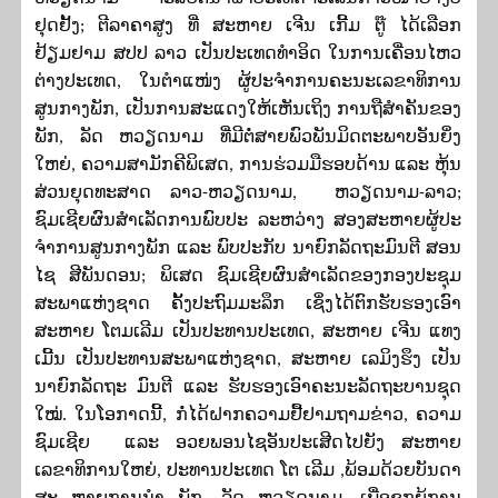
ຢຸດຢັ້ງ; ຕີລາຄາສູງ ທີ່ ສະຫາຍ ເຈີນ ເກີ້ມ ຕູ໊ ໄດ້ເລືອກ
ຢ້ຽມຢາມ ສປປ ລາວ ເປັນປະເທດທຳອິດ ໃນການເຄື່ອນໄຫວ
ຕ່າງປະເທດ, ໃນຕຳແໜ່ງ ຜູ້ປະຈໍາການຄະນະເລຂາທິການ
ສູນກາງພັກ, ເປັນການສະແດງໃຫ້ເຫັນເຖິງ ການຖືສໍາຄັນຂອງ
ພັກ, ລັດ ຫວຽດນາມ ທີ່ມີຕໍ່ສາຍພົວພັນມິດຕະພາບອັນຍິ່ງ
ໃຫຍ່, ຄວາມສາມັກຄີພິເສດ, ການຮ່ວມມືຮອບດ້ານ ແລະ ຫຸ້ນ
ສ່ວນຍຸດທະສາດ ລາວ
-
ຫວຽດນາມ, ຫວຽດນາມ
-
ລາວ;
ຊົມເຊີຍຜົນສໍາເລັດການພົບປະ ລະຫວ່າງ ສອງສະຫາຍຜູ້ປະ
ຈໍາການສູນກາງພັກ ແລະ ພົບປະກັບ ນາຍົກລັດຖະມົນຕີ ສອນ
ໄຊ ສີພັນດອນ; ພິເສດ ຊົມເຊີຍຜົນສໍາເລັດຂອງກອງປະຊຸມ
ສະພາແຫ່ງຊາດ ຄັ້ງປະຖົມມະລຶກ ເຊິ່ງໄດ້ຕົກຮັບຮອງເອົາ
ສະຫາຍ ໂຕມເລີມ ເປັນປະທານປະເທດ, ສະຫາຍ ເຈີນ ແທງ
ເມີ້ນ ເປັນປະທານສະພາແຫ່ງຊາດ, ສະຫາຍ ເລມິງຮຶງ ເປັນ
ນາຍົກລັດຖະ ມົນຕີ ແລະ ຮັບຮອງເອົາຄະນະລັດຖະບານຊຸດ
ໃໝ່. ໃນໂອກາດນີ້, ກໍ່ໄດ້ຝາກຄວາມຢື້ຢາມຖາມຂ່າວ, ຄວາມ
ຊົມເຊີຍ ແລະ ອວຍພອນໄຊອັນປະເສີດໄປຍັງ ສະຫາຍ
ເລຂາທິການໃຫຍ່, ປະທານປະເທດ ໂຕ ເລີມ
,
ພ້ອມດ້ວຍບັນດາ