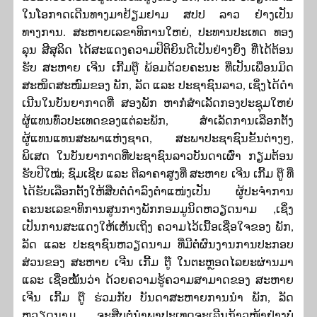
ໃນໂອກາດເດີນທາງມາຢ້ຽມຢາມ ສປປ ລາວ ຢ່າງເປັນ
ທາງການ. ສະຫາຍເລຂາທິການໃຫຍ່, ປະທານປະເທດ ທອງ
ລຸນ ສີສຸລິດ ໄດ້ສະແດງຄວາມປິຕິຍິນດີເປັນຢ່າງຍິ່ງ ທີ່ໄດ້ຕ້ອນ
ຮັບ ສະຫາຍ ເຈີນ ເກີ້ມຕູ໊ ພ້ອມດ້ວຍຄະນະ ທີ່ເປັນເພື່ອນມິດ
ສະໜິດສະໜົມຂອງ ພັກ, ລັດ ແລະ ປະຊາຊົນລາວ, ເຊິ່ງໄດ້ດໍາ
ເນີນໃນບັນຍາກາດທີ່ ສອງພັກ ຫາກໍ່ສໍາເລັດກອງປະຊຸມໃຫຍ່
ຜູ້ແທນທົ່ວປະເທດຂອງແຕ່ລະພັກ, ສໍາເລັດການເລືອກຕັ້ງ
ຜູ້ແທນແທນສະພາແຫ່ງຊາດ, ສະພາປະຊາຊົນຂັ້ນຕ່າງໆ,
ພິເສດ ໃນບັນຍາກາດທີ່ປະຊາຊົນລາວບັນດາເຜົ່າ ກຽມຕ້ອນ
ຮັບປີໃໝ່; ຊົມເຊີຍ ແລະ ຕີລາຄາສູງທີ່ ສະຫາຍ ເຈີນ ເກີ້ມ ຕູ໊ ທີ່
ໄດ້ຮັບເລືອກຕັ້ງໃຫ້ສືບຕໍ່ດຳລົງຕຳແໜ່ງເປັນ ຜູ້ປະຈໍາການ
ຄະນະເລຂາທິການສູນກາງພັກກອມມູນິດຫວຽດນາມ
,
ເຊິ່ງ
ເປັນການສະແດງໃຫ້ເຫັນເຖິງ ຄວາມໄວ້ເນື້ອເຊື່ອໃຈຂອງ ພັກ,
ລັດ ແລະ ປະຊາຊົນຫວຽດນາມ ທີ່ມີຕໍ່ຜົນງານການປະກອບ
ສ່ວນຂອງ ສະຫາຍ ເຈີນ ເກີ້ມ ຕູ໊ ໃນຕະຫຼອດໄລຍະຜ່ານມາ
ແລະ ເຊື່ອໝັ້ນວ່າ ດ້ວຍຄວາມຮູ້ຄວາມສາມາດຂອງ ສະຫາຍ
ເຈີນ ເກີ້ມ ຕູ໊ ຮ່ວມກັບ ບັນດາສະຫາຍການນໍາ ພັກ, ລັດ
ຫວຽດນາມ ຈະສືບຕໍ່ນຳພາປະເທດຈະເລີນກ້າວໜ້າຢ່າງບໍ່