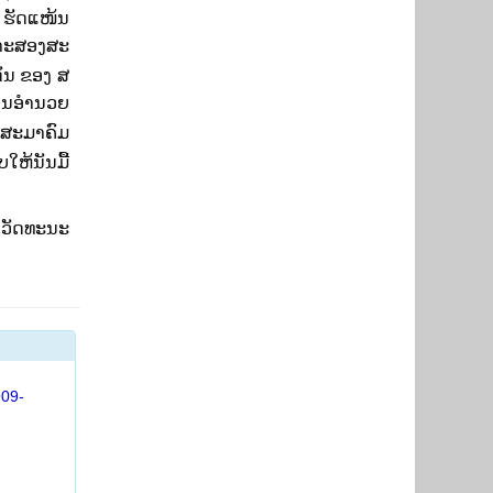
ຮັດ​ແໜ້ນ
າະສອງສະ
ັ່ນ ຂອງ ສ
ານ
ອໍານວຍ
 ສະມາຄົມ
ບ
ໃຫ້
ນັນ
ມື້
ວັດ
ທະ
ນະ
909-