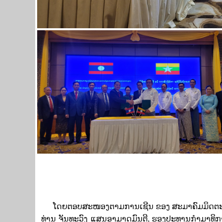
ໂດຍຕອບສະໜອງຕາມການເຊີນ ຂອງ ສະ
ມາ
ຄົມ
ມິດ
ຕ
ທ່ານ
ຈັນ
ທະ
ວົງ
ແສນ
ອາ
ມາດ
ມົນ
ຕີ
,
ຮອງ
ປະ
ທານ
ກຳ
ມາ
ທິ
ກ