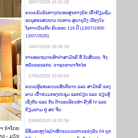
30/07/2025 16:01:28
ຄະນະພົວພັນຕ່າງປະເທດສູນກາງພັກ ເຂົ້າຢ້ຽມຊົມ
ອະນຸສອນສະຖານ ປະທານ ສຸພານຸວົງ ເນື່ອງໃນ
ໂອກາດວັນເກີດ ຄົບຮອບ 116 ປີ (13/07/1909-
13/07/2025).
16/07/2025 16:30:18
ການທອດຖວາຍຜ້າປ່າສາມັກຄີ ທີ່ ວັດສີນວນ, ຈັງ
ຫວັດຂອນແກ່ນ, ຣາຊະອານາຈັກໄທ
27/05/2025 15:03:03
ຄະນະຜູ້ແທນຄະນະສັນຕິພາບ ແລະ ສາມັກຄີ ຂອງ
ລາວ ເຂົ້າຮ່ວມກອງປະຊຸມ ແລກປ່ຽນ ແລະ ຮຽນຮູ້
ເຊິ່ງກັນ ແລະ ກັນ ດ້ານອະລິຍະທໍາ ຄັ້ງທີ IV ແລະ
ຢ້ຽມຢາມ ຢູ່ ສປ ຈີນ.
03/06/2025 14:03:36
ມາ
ນຳ
ໂດຍ
ພິທີມອບທຸງໄຊນຳໜ້າຂະບວນການແຂ່ງຂັນ 04 ບຸກ
າວ
-
ມຽນ