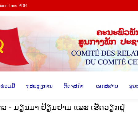
tiane Laos PDR
ງ​
​ການ​ຮ່ວມ​ມື
​ຖະ​ແຫຼງ​ການ
​ກິດ​ຈະ​ກຳ
​ ເອ​ກະ​ສ
​ຮ່ວມ​ມື
​ຖະ​ແຫຼງ​ການ
​ກິດ​ຈະ​ກຳ
​ ເອ​ກະ​ສານ
​ຮູບ
ວ - ມຽນມາ ຢ້ຽມຢາມ ແລະ ເຮັດວຽກຢູ່