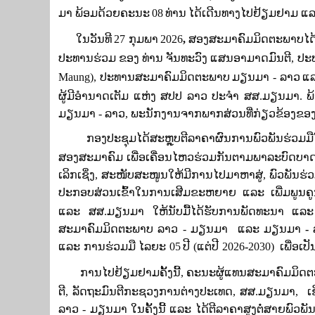
ມາ
ພ້ອມ
ດ້ວຍ
ຄະ
ນະ
08
ທ່ານ
​ໄດ້ເດີນ
ທາງໄປ​ຢ້ຽມຢາມ ​​ແ
ໃນວັນທີ
27
ກຸມ
ພາ
2026
,
ສອງສະມາຄົມມິດຕະພາບໄດ້ຈ
ປະທານຮ່ວມ
ຂອງ
ທ່ານ
ຈັນ
ທະ
ວົງ
ແສນ​ອາ​ມາດ​ມົນ​ຕີ
,
ປະ
Maung)
,
ປະທານສະມາຄົມມິດຕະພາບ
ມຽນ
ມາ
-
ລາວ
ແລ
ຜູ້ມີອຳນາດເຕັມ ແຫ່ງ
​
ສ
ປ
ປ ລາວ ປະ
ຈຳ ສສ
.
ມຽນ
ມາ
.
ພ້
ມຽນ
ມາ - ລາວ, ພະນັກງານ​ຈາກ​ພາກສ່ວນ​ທີ່​ກ່ຽວຂ້ອງ​ຂອງ​ທັ
ກອງປະຊຸມໄດ້ສະຫຼຸບຕີລາຄາຜົນການພົວພັນຮ່ວມມ
ສອງສະມາຄົມ ເພື່ອເຄື່ອນໄຫວຮ່ວມກັນຕາມພາລະບົດບາ
ເລິກເຊິ່ງ, ສະໜັບສະໜູນໃຫ້ມີການໄປມາຫາສູ່, ພົວພັນຮ່ວ
ປະກອບສ່ວນເຂົ້າໃນການເສີມຂະຫຍາຍ ແລະ ເພີ່ມພູນຄູ
ແລະ ສ
ສ
.
ມຽນ
ມາ ໃຫ້ນັບມື້ໄດ້ຮັບການພັດທະນາ ແລະ ກ
ສະມາຄົມ​ມິດຕະພາບ ລາວ
-
ມຽນ
ມາ
ແລະ ມຽນມາ
-
ແລະ
ການ
ຮ່ວມ
ມື
​ ​
ໄລ
ຍະ
05
ປີ
(
ແຕ່
ປີ
2026
-
2030
)
ເພື່ອ
ເປັ
ການໄປຢ້ຽມຢາມຄັ້ງນີ້, ຄະນະຜູ້ແທນສະມາຄົມມິ
ຕີ
,
ລັດ
ຖະ
ມົນ
ຕີ
ກະ
ຊວງ
ການ
ຕ່າງ
ປະ
ເທດ
,
ສ
ສ
.
ມຽນ
ມາ,
ເຊ
ລາວ
-
ມຽນ
ມາ ໃນຄັ້ງນີ້ ແລະ ໄດ້ຕີລາຄາສູງຕໍ່ສາຍພ