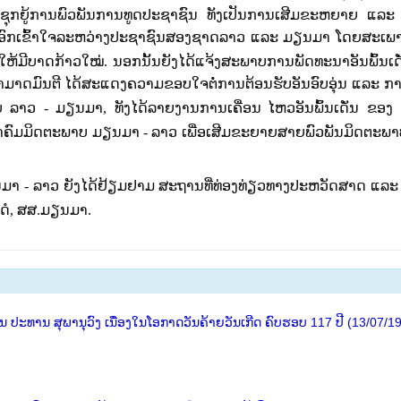
ຊຸກ
ຍູ້
ການ
ພົວ
ພັນ
ການ
ທູດ
ປະ
ຊາ
ຊົນ ທັງ​ເປັນ​ການເສີມຂະຫຍາຍ
ແລະ 
ອົກ
ເຂົ້າ
ໃຈ
ລະ
ຫວ່າງປະຊາ
ຊົນສອງຊາດ
ລາວ
ແລະ
ມຽນ
ມາ
ໂດຍ
ສະ
ເພ
ໃຫ້
ມີ
ບາດ
ກ້າວ
ໃໝ່
.
ນອກນັ້ນຍັງໄດ້ແຈ້ງສະພາບການພັດທະນາອັນພົ້ນເດ
າ
ມາດ
ມົນ
ຕີ
ໄດ້ສະແດງຄວາມຂອບໃຈຕໍ່ການຕ້ອນຮັບອັນອົບອຸ່ນ ແລະ
ກ
າບ
ລາວ
-
ມຽນ
ມາ
, ທັງໄດ້ລາຍງານການເຄື່ອນ
ໄຫວອັນພົ້ນເດັ່ນ ຂອງ
ມາຄົມມິດຕະພາບ
ມຽນ
ມາ
-
ລາວ
ເພື່ອ
ເສີມ
ຂະ
ຍາຍ
ສາຍ
ພົວ
ພັນ
ມິດ
ຕະ
ພາ
ນ
ມາ
-
ລາວ
ຍັງໄດ້ຢ້ຽມຢາມ ສະຖານທີ່ທ່ອງທ່ຽວ
ທາງປະຫວັດສາດ
​
ແລະ
ດໍ
,
ສ
ສ
.
ມຽນ
ມາ
.
ປະທານ ສຸພານຸວົງ ເນື່ອງໃນໂອກາດວັນຄ້າຍວັນເກີດ ຄົບຮອບ 117 ປີ (13/07/1