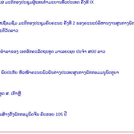
່ ມະຕິກອງປະຊຸມຜູ້ແທນກຳມະບານທົ່ວປະເທດ ຄັ້ງທີ IX
່ເຊື່ອມຊຶມ ມະຕິກອງປະຊຸມຄົບຄະນະ ຄັ້ງທີ 2 ຂອງຄະນະບໍລິຫານງານສູນກາງພັ
ະຕິວັດລາວ
້ຽມອຳລາຂອງ ເອກອັກຄະລັດຖະທູດ ມາເລຍເຊຍ ປະຈຳ ສປປ ລາວ
ພົບປະກັບ ຫົວໜ້າຄະນະພົວພັນຕ່າງປະເທດສູນກາງພັກກອມມນູນິດກູບາ
 ສ. ເກົາຫຼີ
ງຕັ້ງພັກກອມູນິດຈີນ ຄົບຮອບ 105 ປີ