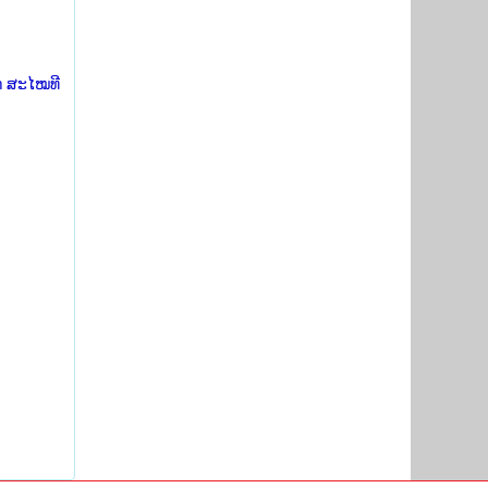
ກ ສະໄໝທີ