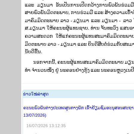
ແລະ
ມຽນ
ມາ
ອັນ
ເປັນ
ການ
ເປີດກ
ວ້
າງການພົວພັນຮ່ວມມື
ສາຍພົວພັນມິດຕະພາບ
,
ການ
ຮ່ວມມື
ແລະ
ສ້າງ
ຄວາມ
ເຂົ້າ
ມາ
ຄົມ
ມິດ
ຕະ
ພາບ
ລາວ
-
ມຽນ
ມາ
ແລະ
ມຽນ
ມາ
-
ລາວ
ສ
.
ມຽນ
ມາ
ໃຫ້ຄະນະຜູ້ແທນຊາບ. ທ່ານ
ຈັນ
ທະ
ວົງ ແສນ
ອ
ຄວາມສະດວກ ໃຫ້ແກ່ຄະນະຜູ້ແທນສະມາຄົມມິດຕະພ
ມິດຕະພາບ
ລາວ
-
ມຽນ
ມາ
ແລະ ຍິນດີສືບຕໍ່ຮ່ວມກັບສະ
ນັບ
ດີ
ຂື້ນ
.
ນອກຈາກນີ້
,
ຄະນະຜູ້ແທນສະ
ມາ
ຄົ
ມ​ມິດ​ຕະ​ພາບ
ມຽ
ທຳ
​
ຈຳ
ນວນ
ໜຶ່ງ
​
ຢູ່
​ ​
ນະ
ຄອນຢ່າງ
ກຸ້ງ
ແລະ
ນະ
ຄອນຫຼວງ
ເນ
ປີ
​ຂ່າວ​ໃໝ່​ລ່າ​ສຸດ
ຄະນະພົວພັນຕ່າງປະເທດສູນກາງພັກ ເຂົ້າຢ້ຽມຊົມອະນຸສອນສະຖານ 
13/07/2026)
16/07/2026 13:12:35