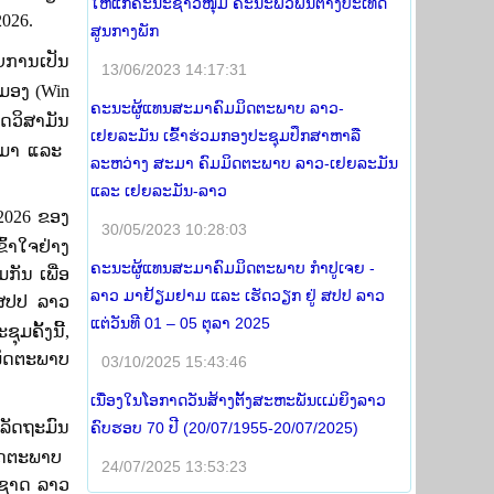
ໃຫ້ແກ່ຄະນະຊາວໜຸ່ມ ຄະນະພົວພັນຕ່າງປະເທດ
2026
.
ສູນກາງພັກ
ຍການເປັນ
13/06/2023 14:17:31
ມອງ
(
Win
ຄະນະຜູ້ແທນສະມາຄົມມິດຕະພາບ ລາວ-
ດວິສາມັນ
ເຢຍລະມັນ ເຂົ້າຮ່ວມກອງປະຊຸມປຶກສາຫາລື
ມາ ແລະ
ລະຫວ່າງ ສະມາ ຄົມມິດຕະພາບ ລາວ-ເຢຍລະມັນ
ແລະ ເຢຍລະມັນ-ລາວ
2026
ຂອງ
30/05/2023 10:28:03
ຂົ້າໃຈຢ່າງ
ຄະນະຜູ້ແທນສະມາຄົມມິດຕະພາບ ກໍາປູເຈຍ -
ກັນ ເພື່ອ
ລາວ ມາຢ້ຽມຢາມ ແລະ ເຮັດວຽກ ຢູ່ ສປປ ລາວ
 ສປປ ລາວ
ແຕ່ວັນທີ 01 – 05 ຕຸລາ 2025
ະ
ຊຸມຄັ້ງ
ນີ້
,
ິດ
ຕະ
ພາບ
03/10/2025 15:43:46
ເນື່ອງໃນໂອກາດວັນສ້າງຕັ້ງສະຫະພັນເເມ່ຍິງລາວ
ລັດ
ຖະ
ມົນ
ຄົບຮອບ 70 ປີ (20/07/1955-20/07/2025)
ມິດຕະພາບ
24/07/2025 13:53:23
ງຊາດ ລາວ