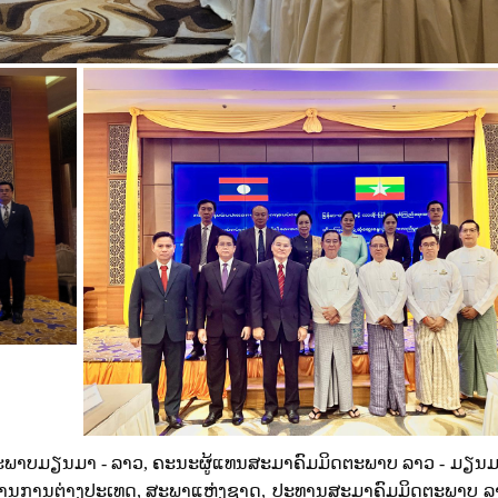
ະ
ພາບ
ມຽນ
​ມາ - ລາວ
,
ຄະນະຜູ້ແທນ
ສະ
ມາ
ຄົມ
ມິດ
ຕະ
ພາບ
​
ລາວ
-
ມຽນ
ານ
ການ
ຕ່າງ
ປະ
ເທດ, ສະ
ພາ
ແຫ່ງ
ຊາດ
,
ປະ
ທານ
ສະ
ມາ
ຄົມ
ມິດ
ຕະ
ພາບ
ລ