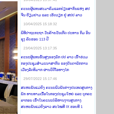
ຄະນະຜູ້ແທນສະມາຄົມແລກປ່ຽນສາກົນແຫ່ງ ສປ
ຈີນ ຢ້ຽມຢາມ ແລະ ເຮັດວຽກ ຢູ່ ສປປ ລາວ
10/04/2025 15:18:32
ພິທີປາຖະກະຖາ ວັນຄ້າຍວັນເກີດ ປະທານ ກິມ ອິນ
ຊຸງ ຄົບຮອບ 113 ປີ
23/04/2025 13:17:35
ຄະນະຜູ້ແທນຂັ້ນສູງຂອງພັກ ປປ ລາວ ເຂົ້າຮ່ວມ
ກອງປະຊຸມສໍາມະນາສາກົນ ຂອງບັນດາພັກການ
ເມືອງລັດທິມາກ ຜ່ານວິດີໂອທາງໄກ
29/07/2022 15:17:46
ສະຫະພັນແມ່ຍິງ ຄະນະພົວພັນຕ່າງປະເທດສູນກາງ
ພັກ ທາບທາມເນື້ອໃນກອງປະຊຸມໃຫຍ່ ແລະ ບຸກຄະ
ລາກອນ ເຂົ້າໃນຄະນະບໍລິຫານງານສູນກາງ
ສະຫະພັນແມ່ຍິງລາວ ສະໄໝທີ IX ຮອບທີ 1