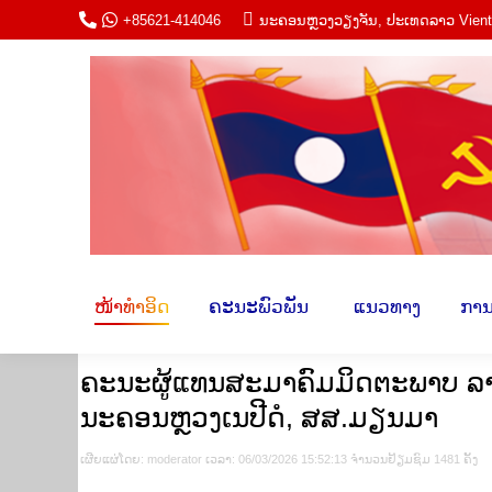
+85621-414046
ນະ​ຄອນຫຼວງວຽງ​ຈັນ, ປະ​ເທດ​ລາວ Vien
ໜ້າ​ທຳ​ອິດ
ຄະ​ນະພົວ​ພັນ​
​ ແນວ​ທາ
ໜ້າ​ທຳ​ອິດ
ຄະ​ນະພົວ​ພັນ​
​ ແນວ​ທາງ​
​ການ
ຄະນະຜູ້ແທນສະມາຄົມມິດຕະພາບ ລາ
ນະຄອນຫຼວງເນປີດໍ, ສສ.ມຽນມາ
ເຜີຍ​ແຜ່​ໂດຍ​: moderator ເວ​ລາ: 06/03/2026 15:52:13 ຈຳ​ນວນ​​ຢ້ຽມ​ຊົມ 1481 ຄັ້ງ