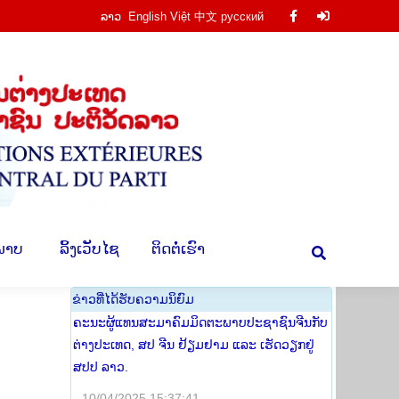
ລາວ
English
Việt
中文
русский
Facebook
Facebook
ານ
​ຮູບ​ພາບ
​ ລິ້ງ​ເວັບ​ໄຊ
​ຕິດ​ຕໍ່​ເຮົາ
Search:
page
page
opens
opens
in
in
new
new
window
window
​ພາບ
​ ລິ້ງ​ເວັບ​ໄຊ
​ຕິດ​ຕໍ່​ເຮົາ
Search:
​ຂ່າວ​ທີ່​ໄດ້​ຮັບ​ຄວາມ​ນິ​ຍົມ
ຄະນະຜູ້ແທນສະມາຄົມມິດຕະພາບປະຊາຊົນຈີນກັບ
ຕ່າງປະເທດ, ສປ ຈີນ ຢ້ຽມຢາມ ແລະ ເຮັດວຽກຢູ່
ສປປ ລາວ.
10/04/2025 15:37:41