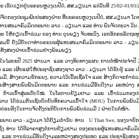
ລະ ເຮັດວຽກ
​ຢູ່ນະຄອນຫຼວງ
ເນ
ປີ
ດໍ
,
ສ
ສ
.
ມຽນ
ມາ
ແຕ່​ວັນ​ທີ
25/02/-01/03/
ັດກອງປະຊຸມພົບປະສອງຝ່າຍ ທີ່
ນະ​ຄອນຫຼວງ​ເນ​ປີ​ດໍ, ສ​ສ.ມຽນ​ມາ
ໂດ
ທານ
ສະ​ມາ​ຄົມ​ມິດ​ຕະ​ພາບ ລາວ
-
ມຽນ​ມາ
ແລະ
ທ່ານ
ພົນ
ຈັດ
ຕະ
ວາ
ວິນ
ະ ໃຫ້ກຽດເຂົ້າຮ່ວມ ຂອງ ທ່ານ ບຸນ
ພຽງ ຈັນ
ທະ
ວົງ
,
ເອກອັກຄະລັດຖະທູ
ອມນີ້
ຍັງມີບັນດາ​ທ່ານຄະນະຜູ້ແທນສະມາຄົມ​ມິດຕະພາບ ລາວ -​
​
ມຽນ
ງ​ສອງ​ຝ່າຍ​ເຂົ້າ​ຮ່ວ​ມຢ່າງ​ພ້ອມ​ພຽງ.
ືໃນໄລຍະປີ
2025
ຜ່ານມາ ແລະ ວາງທິດທາງແຜນ ການຕໍ່ໜ້າປະຈໍາປີ
ດ
ແລະ
ເຜີຍ
ແຜ່ໃຫ້ປະຊາຊົນສອງຊາດ ລາວ
-
ມຽນມາ
ໄດ້
ຮັບຮູ້ ແລະ ເ
ມມື, ສ້າງຄວາມຮັກແພງ, ຄວາມໄວ້ເນື້ອເຊື່ອໃຈ ແລະ ສ້າງກິດຈະກໍາຮ່ວມ
ນສ້າງສາຍພົວພັນມິດຕະ
ພາບ
ແລະ ການຮ່ວມມືອັນດີງາມ ລະຫວ່າງ
້າວເຂົ້າສູ່
ລະ
ດັບ
ໃໝ່
.
ໃນ
ໂອ
ກາດ
ຢ້ຽມ
ຢາມ
ແລະ
ເຂົ້າ
ຮ່ວມກອງ
ປ
ລາວ
ໄດ້
ຮ່ວມ
ກັນ
ເຊັນ
ບົດ
ບັນ
ທຶກຄວາມ
ເຂົ້າ
ໃຈ
(MOU)
ໃນການ
ພົວ
ພັນ
ມ
ນ
ບ່ອນ
ອີງ
ໃນ
ການ
ຈັດ
ຕັ້ງ
ປະ
ຕິ
ບັດ
ການ
ພົວ
ພັນ
ຮ່ວມ
ມື
2
ຝ່າຍ
ໃນ
ຕໍ່
ໜ້າ
.
ດຕະພາບ
ລາວ
-
ມຽນ
ມາ
ໄດ້ຢ້ຽມຂໍ່ານັບ
ທ່ານ
U Than Swe
,
ຮອງ
ນາ
ຍົກ
ິ່ງ ທ່ານ ໄດ້ຕີລາຄາສູງຕໍ່ການຢ້ຽມຢາມ ຂອງຄະນະຜູ້ແທນສະມາຄົມ
ົວພັນ ແລະ ການຮ່ວມມືອັນດີງາມລະຫວ່າງສອງປະເທດ ແລະ ປະຊາຊົນສອ