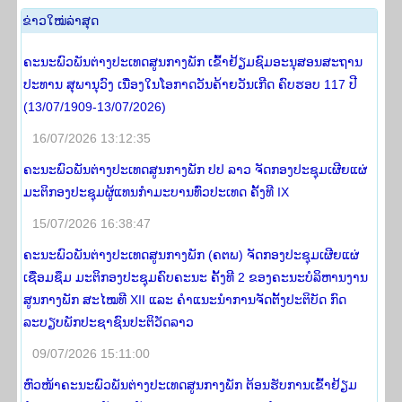
​ຂ່າວ​ໃໝ່​ລ່າ​ສຸດ
ຄະນະພົວພັນຕ່າງປະເທດສູນກາງພັກ ເຂົ້າຢ້ຽມຊົມອະນຸສອນສະຖານ
ປະທານ ສຸພານຸວົງ ເນື່ອງໃນໂອກາດວັນຄ້າຍວັນເກີດ ຄົບຮອບ 117 ປີ
(13/07/1909-13/07/2026)
16/07/2026 13:12:35
ຄະນະພົວພັນຕ່າງປະເທດສູນກາງພັກ ປປ ລາວ ຈັດກອງປະຊຸມເຜີຍແຜ່
ມະຕິກອງປະຊຸມຜູ້ແທນກຳມະບານທົ່ວປະເທດ ຄັ້ງທີ IX
15/07/2026 16:38:47
ຄະນະພົວພັນຕ່າງປະເທດສູນກາງພັກ (ຄຕພ) ຈັດກອງປະຊຸມເຜີຍແຜ່
ເຊື່ອມຊຶມ ມະຕິກອງປະຊຸມຄົບຄະນະ ຄັ້ງທີ 2 ຂອງຄະນະບໍລິຫານງານ
ສູນກາງພັກ ສະໄໝທີ XII ແລະ ຄໍາແນະນໍາການຈັດຕັ້ງປະຕິບັດ ກົດ
ລະບຽບພັກປະຊາຊົນປະຕິວັດລາວ
09/07/2026 15:11:00
ຫົວໜ້າຄະນະພົວພັນຕ່າງປະເທດສູນກາງພັກ ຕ້ອນຮັບການເຂົ້າຢ້ຽມ