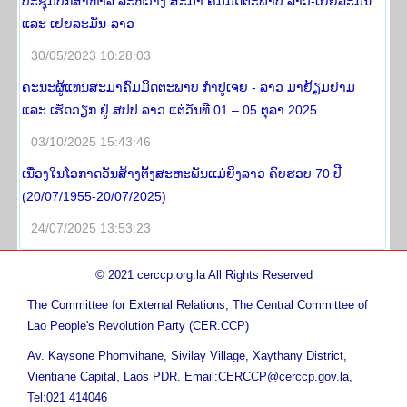
ປະຊຸມປຶກສາຫາລື ລະຫວ່າງ ສະມາ ຄົມມິດຕະພາບ ລາວ-ເຢຍລະມັນ
ແລະ ເຢຍລະມັນ-ລາວ
30/05/2023 10:28:03
ຄະນະຜູ້ແທນສະມາຄົມມິດຕະພາບ ກໍາປູເຈຍ - ລາວ ມາຢ້ຽມຢາມ
ແລະ ເຮັດວຽກ ຢູ່ ສປປ ລາວ ແຕ່ວັນທີ 01 – 05 ຕຸລາ 2025
03/10/2025 15:43:46
ເນື່ອງໃນໂອກາດວັນສ້າງຕັ້ງສະຫະພັນເເມ່ຍິງລາວ ຄົບຮອບ 70 ປີ
(20/07/1955-20/07/2025)
24/07/2025 13:53:23
© 2021 cerccp.org.la All Rights Reserved
The Committee for External Relations, The Central Committee of
Lao People's Revolution Party (CER.CCP)
Av. Kaysone Phomvihane, Sivilay Village, Xaythany District,
Vientiane Capital, Laos PDR. Email:CERCCP@cerccp.gov.la,
Tel:021 414046