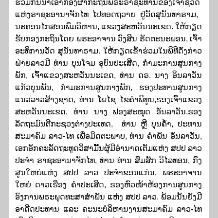
ຮ່ວມກັນນໍາເອົາກອງ
ຜ້າກະຖິນພຣະຣາຊະທານ
ຂອງເຈົ້າຊິວິດ
ແຫ່ງຣາຊະອານາຈັກໄທ ໄປທອດຖວາຍ ຢູ່ວັດສຸນ​ັນ​ທາ​ຣາມ, ​
ນະ​ຄອນ​ໄກ​ສອນ​ພົມ​ວິ​ຫານ, ແຂວງ​ສະ​ຫວັນ​ນະ​ເຂດ. ໃຫ້ກຽດ
ຮັບກອງກະຖິນໂດຍ ພຣະອາຈານ ວົງ​ສິນ ຣັດ​ຕະ​ນະ​ພອນ, ເຈົ້າ​
ອະ​ທິ​ການ​ວັດ ສຸ​ນັນ​ທາ​ຣາມ. ໃຫ້ກຽດເຂົ້າຮ່ວມໃນພິທີດັ່ງກ່າວ
ຝ່າຍລາວມີ ທ່ານ ບຸນ​ໂຈມ ອຸ​ບົນ​ປະ​ເສີດ, ກໍາມະການສູນກາງ
ພັກ, ເຈົ້າແຂວງ​ສະ​ຫວັນ​ນະ​ເຂດ, ທ່ານ ດຣ. ນາງ ອິນລາວັນ
ແກ້ວບຸນພັນ, ກໍາມະການສູນກາງພັກ, ຮອງປະທານສູນກາງ
ແນວລາວສ້າງຊາດ, ທ່ານ ໂພໄຊ ໄຂຄໍາພິທູນ,ຮອງເຈົ້າແຂວງ
ສະຫວັນນະເຂດ, ທ່ານ ນາງ ຟອງສະໝຸດ ອັ່ນລາວັນ,ຮອງ
ລັດຖະມົນຕີກະຊວງຕ່າງປະເທດ, ທ່ານ ຫຼີ ບຸນຄໍ້າ, ປະທານ
ສະມາຄົມ ລາວ-ໄທ ເພື່ອມິດຕະພາບ, ທ່ານ ຄຳພັນ ອັ່ນລາວັນ,
ເອກອັກຄະລັດຖະທູດວິສາມັັັັັັັັັັັັັັັັັັັັັັັັັັັັັັນຜູ້ມີອໍານາດເຕັມແຫ່ງ ສປປ ລາວ
ປະຈໍາ ຣາຊະອານາຈັກໄທ, ທ່ານ ທ່ານ ສົມສັກ ວິໄລທອນ, ກົງ
ສູນໃຫຍ່ແຫ່ງ ສປປ ລາວ ປະຈໍາຂອນແກ່ນ, ພ​ຣະ​ອາ​ຈານ
ໃຫຍ່ ດາວເຮືອງ ຄຳປະເສີດ, ຮອງຫົວໜ້າຫ້ອງການ​​ສູນ​ກາງ​
ອົງ​ການ​ພ​ຣະ​ພຸດ​ທະ​ສາ​ສຳ​ພັນ ແຫ່ງ ສ​ປ​ປ ລາວ. ພ້ອມນັ້ນຍັງມີ
ອາດີດປະທານ ແລະ ຄະນະບໍລິຫານງານສະມາຄົມ ລາວ-ໄທ