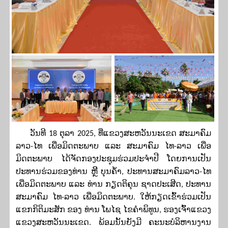
ວັນທີ
18
ຕຸລາ
2025
,
ທີ່ແຂວງສະຫວັນນະເຂດ
ສະມາຄົມ
ລາວ-ໄທ ເພື່ອມິດຕະພາບ ແລະ ສະມາຄົມ ໄທ-ລາວ ເພື່ອ
ມິດຕະພາບ ໄດ້ຈັດກອງປະຊຸມຮ່ວມປະຈໍາປີ ໂດຍການເປັນ
ປະທານຮ່ວມຂອງທ່ານ ຫຼີີ ບຸນຄໍ້າ, ປະທານສະມາຄົມລາວ-ໄທ
ເພື່ອມິດຕະພາບ ແລະ ທ່ານ ກຽດຕິຄຸນ
ຊາດປະເສີດ, ປະທານ
ສະມາຄົມ ໄທ-ລາວ ເພື່ອມິດຕະພາບ. ໃຫ້ກຽດເຂົ້າຮ່ວມເປັນ
ແຂກກິຕິມະສັກ ຂອງ ທ່ານ ໂພໄຊ ໄຂຄໍາພິທູນ, ຮອງເຈົ້າແຂວງ
ແຂວງສະຫວັນນະເຂດ. ພ້ອມນັ້ນຍັງມີ ຄະນະບໍລິຫານງານ