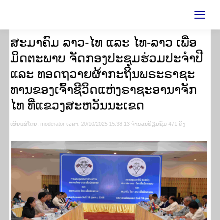
ສະມາຄົມ ລາວ-ໄທ ແລະ ໄທ-ລາວ ເພື່ອ
ມິດຕະພາບ ຈັດກອງປະຊຸມຮ່ວມປະຈໍາປີ
ແລະ ທອດຖວາຍຜ້າກະຖິນພຣະຣາຊະ
ທານຂອງເຈົ້າຊີວິດແຫ່ງຣາຊະອານາຈັກ
ໄທ ທີ່ແຂວງສະຫວັນນະເຂດ
ເຜີຍ​ແຜ່​ໂດຍ​: moderator ເວ​ລາ: 20/10/2025 15:38:13 ຈຳ​ນວນ​​ຢ້ຽມ​ຊົມ 471 ຄັ້ງ