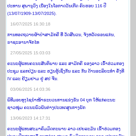
ປະທານ ສຸພານຸວົງ ເນື່ອງໃນໂອກາດວັນເກີດ ຄົບຮອບ 116 ປີ
(13/07/1909-13/07/2025).
16/07/2025 16:30:18
ການທອດຖວາຍຜ້າປ່າສາມັກຄີ ທີ່ ວັດສີນວນ, ຈັງຫວັດຂອນແກ່ນ,
ຣາຊະອານາຈັກໄທ
27/05/2025 15:03:03
ຄະນະຜູ້ແທນຄະນະສັນຕິພາບ ແລະ ສາມັກຄີ ຂອງລາວ ເຂົ້າຮ່ວມກອງ
ປະຊຸມ ແລກປ່ຽນ ແລະ ຮຽນຮູ້ເຊິ່ງກັນ ແລະ ກັນ ດ້ານອະລິຍະທໍາ ຄັ້ງທີ
IV ແລະ ຢ້ຽມຢາມ ຢູ່ ສປ ຈີນ.
03/06/2025 14:03:36
ພິທີມອບທຸງໄຊນຳໜ້າຂະບວນການແຂ່ງຂັນ 04 ບຸກ ໃຫ້ແກ່ຄະນະ
ຊາວໜຸ່ມ ຄະນະພົວພັນຕ່າງປະເທດສູນກາງພັກ
13/06/2023 14:17:31
ຄະນະຜູ້ແທນສະມາຄົມມິດຕະພາບ ລາວ-ເຢຍລະມັນ ເຂົ້າຮ່ວມກອງ