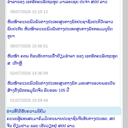
ອຳລາຂອງ ເອກອັກຄະລັດຖະທູດ ມາເລຍເຊຍ ປະຈຳ ສປປ ລາວ
08/07/2026 15:10:12
ຫົວໜ້າຄະນະພົວພັນຕ່າງປະເທດສູນກາງພັກປະຊາຊົນປະຕິວັດລາວ
ພົບປະກັບ ຫົວໜ້າຄະນະພົວພັນຕ່າງປະເທດສູນກາງພັກກອມມນູນິດ
ກູບາ
08/07/2026 15:06:51
ຫົວໜ້າ ຄຕພ ຕ້ອນຮັບການເຂົ້າຢ້ຽມອໍາລາ ຂອງ ເອກອັກຄະລັດຖະທູດ
ສ. ເກົາຫຼີ
02/07/2026 14:36:09
ຫົວໜ້າຄະນະພົວພັນຕ່າງປະເທດສູນກາງພັກ ມອບສານອວຍພອນວັນ
ສ້າງຕັ້ງພັກກອມູນິດຈີນ ຄົບຮອບ 105 ປີ
01/07/2026 19:59:44
​ຂ່າວ​ທີ່​ໄດ້​ຮັບ​ຄວາມ​ນິ​ຍົມ
ຄະນະຜູ້ແທນສະມາຄົມມິດຕະພາບປະຊາຊົນຈີນກັບຕ່າງປະເທດ, ສປ
ຈີນ ຢ້ຽມຢາມ ແລະ ເຮັດວຽກຢູ່ ສປປ ລາວ.