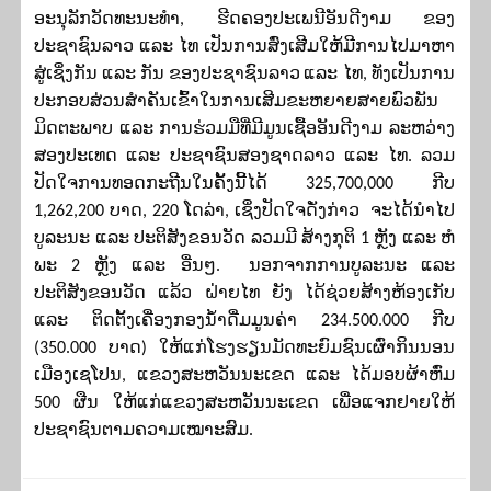
ອະນຸລັກວັດທະນະທຳ
,
ຮີດຄອງປະເພນີອັນດີງາມ ຂອງ
ປະຊາຊົນລາວ ແລະ ໄທ ເປັນການສົ່ງເສີມໃຫ້ມີການໄປມາຫາ
ສູ່ເຊິ່ງກັນ ແລະ
ກັນ ຂອງປະຊາຊົນລາວ
ແລະ ໄທ, ທັງເປັນການ
ປະກອບສ່ວນສຳຄັນເຂົ້າໃນການເສີມຂະຫຍາຍສາຍພົວພັນ
ມິດຕະພາບ ແລະ ການຮ່ວມມືທີ່ມີມູນເຊື້ອ​ອັນດີງາມ ລະຫວ່າງ
ສອງປະເທດ ແລະ ປະຊາຊົນສອງຊາດລາວ ແລະ ໄທ. ລວມ
ປັດໃຈການທອດກະຖີນໃນຄັ້ງນີ້ໄດ້
325,700,000
ກີບ
1,262,200 ບາດ, 220 ໂດລ່າ, ເຊິ່ງປັດໃຈດັ່ງກ່າວ
ຈະໄດ້ນໍາໄປ
ບູລະນະ ແລະ ປະຕິສັງຂອນວັດ ລວມມີ ສ້າງກຸຕິ 1 ຫຼັງ ແລະ ຫໍ
ພະ 2 ຫຼັງ ແລະ ອື່ນໆ. ນອກຈາກການບູລະນະ ແລະ
ປະຕິສັງຂອນວັດ ແລ້ວ ຝ່າຍໄທ ຍັງ ໄດ້
ຊ່ວຍສ້າງຫ້ອງເກັບ
ແລະ ຕິດຕັ້ງເຄື່ອງກອງນ້ຳດື່ມມູນຄ່າ
234.500.000
ກີບ
(
350.000
ບາດ) ໃຫ້ແກ່ໂຮງຮຽນມັດທະຍົມຊົນເຜົ່າກິນນອນ
ເມືອງເຊໂປນ, ແຂວງສະຫວັນນະເຂດ ແລະ
ໄດ້ມອບ
ຜ້າຫົ່ມ
500
ຜືນ ໃຫ້ແກ່ແຂວງສະຫວັນນະເຂດ ເພື່ອແຈກຢາຍໃຫ້
ປະຊາຊົນຕາມຄວາມເໝາະສົມ.