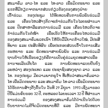
ສະມາຄົມ ລາວ-ໄທ ແລະ ໄທ-ລາວ ເພື່ອມິດຕະພາບ ແລະ
ແຂກທີ່ມີກຽດຈາກພາກສ່ວນກ່ຽວຂ້ອງຂອງສອງຝ່າຍ
ເຂົ້າຮ່ວມ. ກອງປະຊຸມ
ໄດ້ທົບທວນຄືນການພົວພັນຮ່ວມມື
ແລະ ເຄື່ອນໄຫວສ້າງກິດຈະກໍາຮ່ວມກັນໃນໄລຍະຜ່ານມາ
ແລະ ປຶກສາຫາລືແຜນການຮ່ວມມື ແລະ ເຄື່ອນໄຫວກິດຈະ
ກໍາຮ່ວມກັນໃນຕໍ່ໜ້າ ເພື່ອເຮັດໃຫ້ການເຄື່ອນໄຫວຮ່ວມມື
ຂອງສອງສະມາຄົມ
ພວກເຮົາ
ໃຫ້ນັບມື້ມີບາດກ້າວໃໝ່, ມີປະສິ
ທິພາບ ແລະ ປະສິດທິຜົນ ເພື່ອປະກອບສ່ວນເຂົ້າໃນການເສີມ
ຂະຫຍາຍ ແລະ ພັດທະນາສາຍພົວພັນ ແລະ ການຮ່ວມມື
ຖານບ້ານໃຫ້ເຮືອນຄຽງກໍ່ຄືການເປັນຄູ່ຮ່ວມຍຸດທະສາດເພື່ອ
ການຈະເລີນເຕີບໂຕ ແລະ ການພັດທະນາແບບຍືນຍົງ
ລະຫວ່າງ ສອງປະເທດ ແລະ ປະຊາຊົນສອງຊາດ ລາວ ແລະ
ໄທ. ກອງປະຊຸມ ມີຄວາມພາກພູໃຈ ທີ່ເຫັນວ່າ
ສະມາຄ
ມລາວ-
ໄທ ເພ
ອມິດຕະພາບ ແລະ ສະມາຄົມ ໄທ-ລາວ ເພ
ອມິດຕະພາບ
ໄດ້ຮັບການສ້າງຕັ້ງຂຶ້ນໃນ ວັນທີ
29
ມິຖຸນາ
1993
ເຊ
ງມາຮອດ
ປີນີ້ແມ່ນຄົບຮອບ
32
ປີ
,
ຕະຫລອດໄລຍະເວລາ
32
ປີ ທີ່ຜ່ານມາ
ການຮ່ວມມື ຂອງສອງສະມາຄົມໄດ້ດໍາເນີນໄປດ້ວຍ
ບັນຍາກາດໄມຕີຈິດມິດຕະພາບທີ່ດີ ແລະ ມີການພັດທະນາ