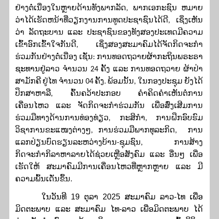
ຢ່າງຕໍ່ເນື່ອງໃນຫຼາຍດ້ານທັງພາກລັດ
,
ພາກເອກະຊົນ ຫມາຍ
ວ່າໄດ້ເຮັດຫນ້າທີ່ວຽກງານການທູດປະຊາຊົນໄດ້ດີ
,
ເຊ
ງເຫັນ
ວ່າ ລັດຖະບານ ແລະ ປະຊາຊົນຂອງທັງສອງປະເທດມີຄວາມ
ເຂົ້າອົກເຂົ້າໃຈກັນດີ
,
ເຊ
ງສອງສະມາຄ
ມໄດ
ຈັດກິດຈະກ
ຮ່ວມກັນຢ່າງຕໍ່ເນື່ອງ ເຊັ່ນ: ການທອດຖວາຍ
ຜ້າກະຖິນພຣະຣາ
ຊະທານຢູ່
ລາວ ຈຳນວນ
24
ຄັ້ງ
ແລະ
ການທອດຖວາຍ ຜ້າປ່າ
ສາມັກຄ
ຢູ່ໄທ ຈ
ໍາ
ນວນ
04
ຄັ້ງ
.
ພ້ອມນັ້ນ, ໃນ
ກອງປະຊຸມ ຍັງໄດ້
ປຶກສາຫາລື, ຄົ້ນຄວ້າປະກອບ ຄໍາຄິດຄໍາເຫັນຕໍ່ການ
ເຄື່ອນໄຫວ ແລະ ຈັດກິດຈະກໍາຮ່ວມກັນ ເພື່ອສົ່ງເສີມການ
ຮ່ວມມືທາງດ້ານການທ່ອງທ່ຽວ, ກະສິກໍາ, ການຝຶກອົບຮົມ
ວິຊາການຂະແໜງຕ່າງໆ, ການຮ່ວມມືພາກທຸລະກິດ, ການ
ແລກປ່ຽນບົດຮຽນລະຫວ່າງບ້ານ-ຊຸມຊົນ, ການສ້າງ
ກິດຈະກຳກິລາຫາລາຍໄດ້ຊ່ວຍເຫຼືອສັງຄົມ ແລະ ອື່ນໆ ເພື່ອ
ເຮັດໃຫ້ ສະມາຄົມມີການເຄື່ອນໄຫວທີ່ຫຼາກຫຼາຍ ແລະ ມີ
ຄວາມພົ້ນເດັ່ນຂຶ້ນ.
ໃນວັນທີ 19 ຕຸລາ 2025 ສະມາຄົມ ລາວ-ໄທ ເພື່ອ
ມິດຕະພາບ ແລະ ສະມາຄົມ ໄທ-ລາວ ເພື່ອມິດຕະພາບ ໄດ້