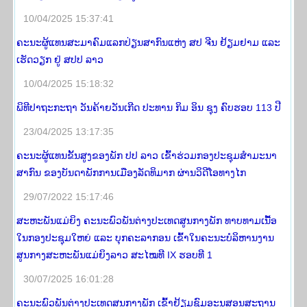
10/04/2025 15:37:41
ຄະນະຜູ້ແທນສະມາຄົມແລກປ່ຽນສາກົນແຫ່ງ ສປ ຈີນ ຢ້ຽມຢາມ ແລະ
ເຮັດວຽກ ຢູ່ ສປປ ລາວ
10/04/2025 15:18:32
ພິທີປາຖະກະຖາ ວັນຄ້າຍວັນເກີດ ປະທານ ກິມ ອິນ ຊຸງ ຄົບຮອບ 113 ປີ
23/04/2025 13:17:35
ຄະນະຜູ້ແທນຂັ້ນສູງຂອງພັກ ປປ ລາວ ເຂົ້າຮ່ວມກອງປະຊຸມສໍາມະນາ
ສາກົນ ຂອງບັນດາພັກການເມືອງລັດທິມາກ ຜ່ານວິດີໂອທາງໄກ
29/07/2022 15:17:46
ສະຫະພັນແມ່ຍິງ ຄະນະພົວພັນຕ່າງປະເທດສູນກາງພັກ ທາບທາມເນື້ອ
ໃນກອງປະຊຸມໃຫຍ່ ແລະ ບຸກຄະລາກອນ ເຂົ້າໃນຄະນະບໍລິຫານງານ
ສູນກາງສະຫະພັນແມ່ຍິງລາວ ສະໄໝທີ IX ຮອບທີ 1
30/07/2025 16:01:28
ຄະນະພົວພັນຕ່າງປະເທດສູນກາງພັກ ເຂົ້າຢ້ຽມຊົມອະນຸສອນສະຖານ