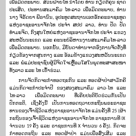
ເພື່ອມິດຕະພາບ. ສ່ວນຝ່າຍໄທ ນຳໂດຍ ທ່ານ ກຽດຕິຄຸນ ຊາດ
ປະເສີດ, ປະທານສະມາຄົມ ໄທ-ລາວ ເພື່ອມິດຕະພາບ, ທ່ານ
ນາງ ຈິຣັດຍາ ພີຣານົນ, ອຸປະທູດສະຖານເອກອັກຄະຣາຊະທູດ
ແຫ່ງຣາຊະອານາຈັກໄທ ປະຈຳ ສປປ ລາວ, ທ່ານ ປັດ ປັດ
ທໍາມະຈິດ, ກົງສຸນໃຫຍ່ແຫ່ງຣາຊະອານາຈັກໄທ ປະຈໍາ ແຂວງ
ສະຫວັນນະເຂດ ແລະ ຄະນະບໍລິຫານງານສະມາຄົມໄທ-ລາວ
ເພື່ອມິດຕະພາບ. ນອກນັ້ນ, ມີບັນດາທ່ານຈາກ​ອົງການຈັດຕັ້ງທີ່
ກ່ຽວຂ້ອງຈາກສູນກາງ ແລະ ອ້ອມຂ້າງແຂວງສະຫວັນນະເຂດ
ແລະ ພໍ່ແມ່ປະຊາຊົນຜູ້ມີຈິດໃຈເຫຼື້ອມໃສໃນພຸດທະສາສະໜາ
ທັງລາວ ແລະ ໄທ ເຂົ້າຮ່ວມ.
ການຈັດກິດຈະກໍາທອດຖະກິນ ແລະ ທອດຜ້າປ່າສາມັກຄີ
ແມ່ນກິດຈະກຳປະຈໍາປີ ຂອງສອງສະມາຄົມ ລາວ-ໄທ ແລະ
ໄທ-ລາວ ເພື່ອມິດຕະພາບ ທີ່ເຄີຍປະຕິບັດຮ່ວມກັນເປັນ
ປົກກະຕິ, ເຊິ່ງຄັ້ງນີ້ ເປັນການທອດຖວາຍ
ກະຖິນພຣະຣາຊະ
ທານ
ຂອງເຈົ້າຊິວິດແຫ່ງຣາຊະອານາຈັກໄທ ແມ່ນຄັ້ງທີ່
2
5
(ຜ້າ
ກະຖິນຂອງເຈົ້າຊິວິດແຫ່ງຣາຊະອານາຈັກໄທ ຣາຊະການທີ
IX
ຈຳ​ນວນ
19
ຄັ້ງ ແລະ ຣາຊະການທີ
X
ຈໍານວນ
6
ຄັ້ງ). ກິດຈະ
ກໍາທອດກະຖິນ ແລະ ທອດຜ້າປ່າ ແມ່ນເພື່ອສົ່ງເສີມ ແລະ