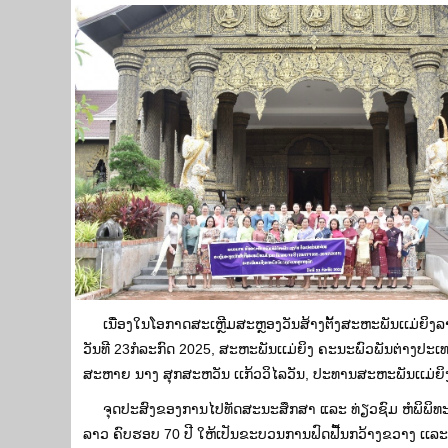
ເນື່ອງໃນໂອກາດສະເຫຼີມສະຫຼອງວັນສ້າງຕັ້ງສະຫະພັນເເມ່ຍິງລ
ວັນທີ 23ກໍລະກົດ 2025, ສະຫະພັນເເມ່ຍິງ ຄະນະພົວພັນຕ່າງປະ
ສະຫາຍ ນາງ ສຸກສະຫວັນ ເເກ້ວວິໄລວັນ, ປະທານສະຫະພັນເເມ່ຍິ
ຈຸດປະສົງຂອງການໄປທັດສະນະສຶກສາ ແລະ ທ່ຽວຊົມ ຫໍພິພິທະພັນສິ
ລາວ ຄົບຮອບ 70 ປີ ໃຫ້ເປັນຂະບວນການຟົດຟື້ນກວ້າງຂວາງ ເເລະ ເ