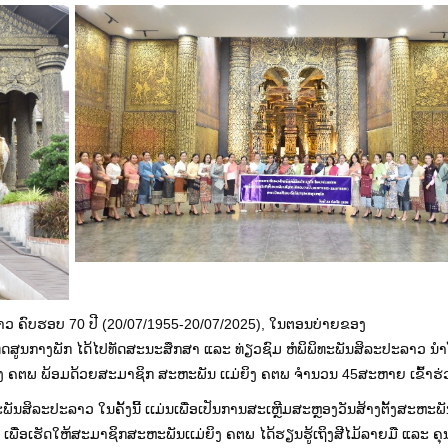
າວ ຄົບຮອບ 70 ປີ (20/07/1955-20/07/2025), ໃນຕອນບ່າຍຂອງ
ເທດສູນກາງພັກ ໄດ້ໄປທັດສະນະສຶກສາ ແລະ ທ່ຽວຊົມ ຫໍພິພິທະພັນສິລະປະລາວ ນໍ
ງ ຄຕພ ພ້ອມດ້ວຍສະມາຊິກ ສະຫະພັນ ເເມ່ຍິງ ຄຕພ ຈໍານວນ 45ສະຫາຍ ເຂົ້າຮ່
ລະປະລາວ ໃນຄັ້ງນີ້ ເເມ່ນເພື່ອເປັນການສະເຫຼີມສະຫຼອງວັນສ້າງຕັ້ງສະຫະພັນ
ພື່ອເຮັດໃຫ້ສະມາຊິກສະຫະພັນເເມ່ຍິງ ຄຕພ ໄດ້ຮຽນຮູ້ເຖິງສີໄມ້ລາຍມື
ແລະ ຄຸ