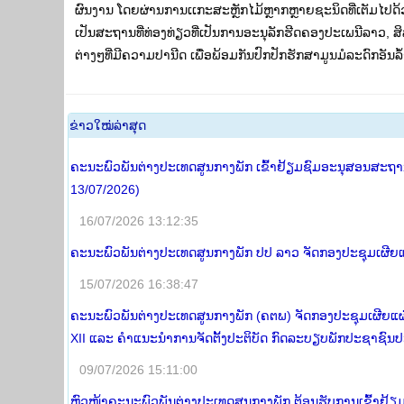
ຜົນງານ ໂດຍຜ່ານການເເກະສະຫຼັກໄມ້ຫຼາກຫຼາຍຊະນິດທີ່ເຕັມໄປດ
ເປັນສະຖານທີ່ທ່ອງທ່ຽວທີ່ເປັນການອະນຸລັກຮີດຄອງປະເພນີລາວ,
ຕ່າງໆທີ່ມີຄວາມປານີດ ເພື່ອພ້ອມກັນປົກປັກຮັກສາມູນມໍລະດົກອັນລໍ້າ
​ຂ່າວ​ໃໝ່​ລ່າ​ສຸດ
ຄະນະພົວພັນຕ່າງປະເທດສູນກາງພັກ ເຂົ້າຢ້ຽມຊົມອະນຸສອນສະຖານ 
13/07/2026)
16/07/2026 13:12:35
ຄະນະພົວພັນຕ່າງປະເທດສູນກາງພັກ ປປ ລາວ ຈັດກອງປະຊຸມເຜີຍແຜ
15/07/2026 16:38:47
ຄະນະພົວພັນຕ່າງປະເທດສູນກາງພັກ (ຄຕພ) ຈັດກອງປະຊຸມເຜີຍແຜ
XII ແລະ ຄໍາແນະນໍາການຈັດຕັ້ງປະຕິບັດ ກົດລະບຽບພັກປະຊາຊົນປ
09/07/2026 15:11:00
ຫົວໜ້າຄະນະພົວພັນຕ່າງປະເທດສູນກາງພັກ ຕ້ອນຮັບການເຂົ້າຢ