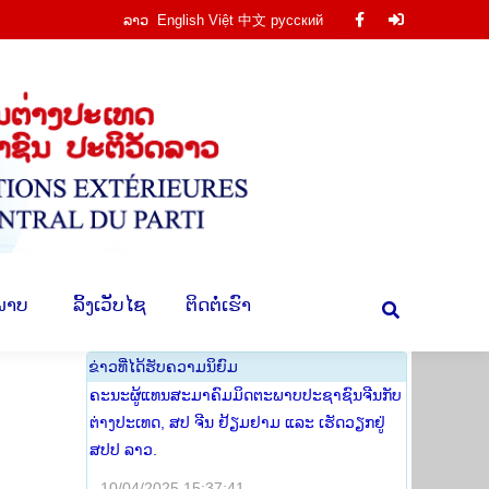
ລາວ
English
Việt
中文
русский
Facebook
Facebook
ານ
​ຮູບ​ພາບ
​ ລິ້ງ​ເວັບ​ໄຊ
​ຕິດ​ຕໍ່​ເຮົາ
Search:
page
page
opens
opens
in
in
new
new
window
window
​ພາບ
​ ລິ້ງ​ເວັບ​ໄຊ
​ຕິດ​ຕໍ່​ເຮົາ
Search:
​ຂ່າວ​ທີ່​ໄດ້​ຮັບ​ຄວາມ​ນິ​ຍົມ
ຄະນະຜູ້ແທນສະມາຄົມມິດຕະພາບປະຊາຊົນຈີນກັບ
ຕ່າງປະເທດ, ສປ ຈີນ ຢ້ຽມຢາມ ແລະ ເຮັດວຽກຢູ່
ສປປ ລາວ.
10/04/2025 15:37:41