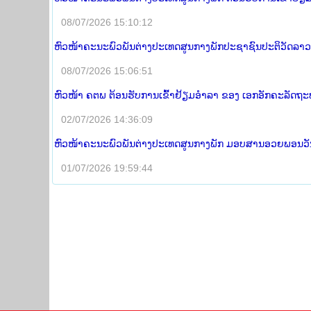
08/07/2026 15:10:12
ຫົວໜ້າຄະນະພົວພັນຕ່າງປະເທດສູນກາງພັກປະຊາຊົນປະຕິວັດລາວ 
08/07/2026 15:06:51
ຫົວໜ້າ ຄຕພ ຕ້ອນຮັບການເຂົ້າຢ້ຽມອໍາລາ ຂອງ ເອກອັກຄະລັດຖະທູດ
02/07/2026 14:36:09
ຫົວໜ້າຄະນະພົວພັນຕ່າງປະເທດສູນກາງພັກ ມອບສານອວຍພອນວັນສ້າ
01/07/2026 19:59:44