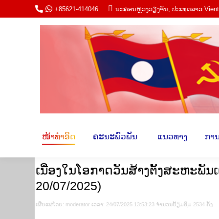
+85621-414046
ນະ​ຄອນຫຼວງວຽງ​ຈັນ, ປະ​ເທດ​ລາວ Vien
ໜ້າ​ທຳ​ອິດ
ຄະ​ນະພົວ​ພັນ​
​ ແນວ​ທາ
ໜ້າ​ທຳ​ອິດ
ຄະ​ນະພົວ​ພັນ​
​ ແນວ​ທາງ​
​ການ
ເນື່ອງໃນໂອກາດວັນສ້າງຕັ້ງສະຫະພັນເ
20/07/2025)
ເຜີຍ​ແຜ່​ໂດຍ​: moderator ເວ​ລາ: 24/07/2025 13:53:23 ຈຳ​ນວນ​​ຢ້ຽມ​ຊົມ 2534 ຄັ້ງ