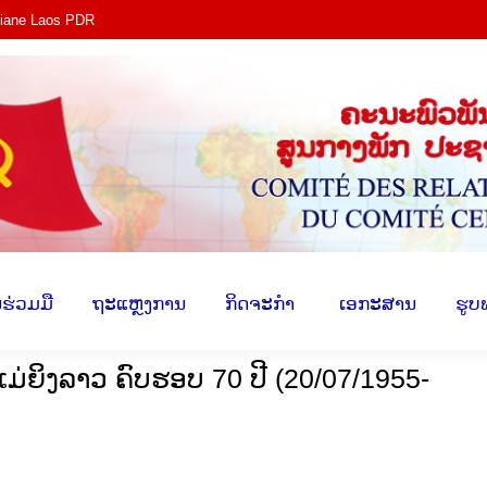
tiane Laos PDR
ງ​
​ການ​ຮ່ວມ​ມື
​ຖະ​ແຫຼງ​ການ
​ກິດ​ຈະ​ກຳ
​ ເອ​ກະ​ສ
​ຮ່ວມ​ມື
​ຖະ​ແຫຼງ​ການ
​ກິດ​ຈະ​ກຳ
​ ເອ​ກະ​ສານ
​ຮູບ
ເມ່ຍິງລາວ ຄົບຮອບ 70 ປີ (20/07/1955-