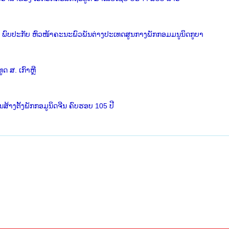
ພົບປະກັບ ຫົວໜ້າຄະນະພົວພັນຕ່າງປະເທດສູນກາງພັກກອມມນູນິດກູບາ
 ສ. ເກົາຫຼີ
ງຕັ້ງພັກກອມູນິດຈີນ ຄົບຮອບ 105 ປີ