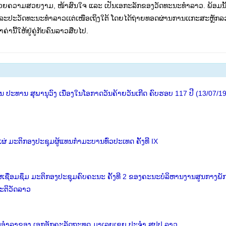
້ວຍຄວາມສວຍງາມ, ໜ້າສົນໃຈ ແລະ ເປັນເອກະລັກຂອງວັດທະນະທໍາລາວ. ພ້ອມນັ້ນ
 ສິລະປະວັດທະນະທໍາລາວເເຕ່ເໜືອເຖິງໃຕ້ ໂດຍໄດ້ຖ່າຍທອດຜ່ານການເເກະສະຫຼັ
ຄ່ານີ້ໃຫ້ຢູ່ຄູ່ກັບຄົນລາວສືບໄປ.
ປະທານ ສຸພານຸວົງ ເນື່ອງໃນໂອກາດວັນຄ້າຍວັນເກີດ ຄົບຮອບ 117 ປີ (13/07/1
່ ມະຕິກອງປະຊຸມຜູ້ແທນກຳມະບານທົ່ວປະເທດ ຄັ້ງທີ IX
່ເຊື່ອມຊຶມ ມະຕິກອງປະຊຸມຄົບຄະນະ ຄັ້ງທີ 2 ຂອງຄະນະບໍລິຫານງານສູນກາງພັ
ະຕິວັດລາວ
້ຽມອຳລາຂອງ ເອກອັກຄະລັດຖະທູດ ມາເລຍເຊຍ ປະຈຳ ສປປ ລາວ