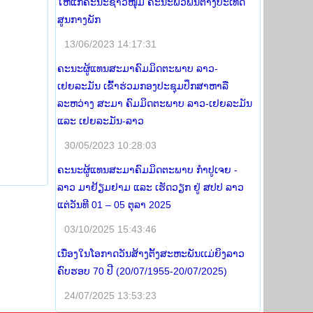
ໃຫ້ແກ່ຄະນະຊາວໜຸ່ມ ຄະນະພົວພັນຕ່າງປະເທດ
ສູນກາງພັກ
13/06/2023 14:17:31
ຄະນະຜູ້ແທນສະມາຄົມມິດຕະພາບ ລາວ-
ເຢຍລະມັນ ເຂົ້າຮ່ວມກອງປະຊຸມປຶກສາຫາລື
ລະຫວ່າງ ສະມາ ຄົມມິດຕະພາບ ລາວ-ເຢຍລະມັນ
ແລະ ເຢຍລະມັນ-ລາວ
30/05/2023 10:28:03
ຄະນະຜູ້ແທນສະມາຄົມມິດຕະພາບ ກໍາປູເຈຍ -
ລາວ ມາຢ້ຽມຢາມ ແລະ ເຮັດວຽກ ຢູ່ ສປປ ລາວ
ແຕ່ວັນທີ 01 – 05 ຕຸລາ 2025
03/10/2025 15:43:46
ເນື່ອງໃນໂອກາດວັນສ້າງຕັ້ງສະຫະພັນເເມ່ຍິງລາວ
ຄົບຮອບ 70 ປີ (20/07/1955-20/07/2025)
24/07/2025 13:53:23