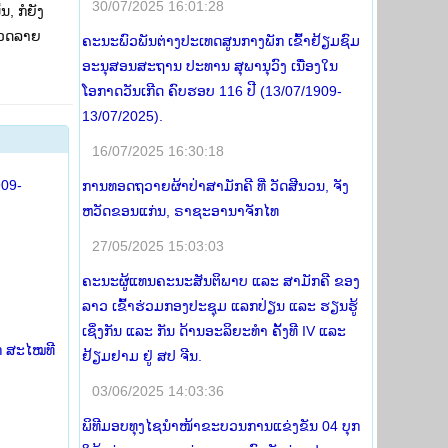
30/07/2025 16:01:28
, ກໍຍັງ
ກລວດລາຍ
ຄະນະພົວພັນຕ່າງປະເທດສູນກາງພັກ ເຂົ້າຢ້ຽມຊົມ
ອະນຸສອນສະຖານ ປະທານ ສຸພານຸວົງ ເນື່ອງໃນ
ໂອກາດວັນເກີດ ຄົບຮອບ 116 ປີ (13/07/1909-
13/07/2025).
16/07/2025 16:30:18
909-
ການທອດຖວາຍຜ້າປ່າສາມັກຄີ ທີ່ ວັດສີນວນ, ຈັງ
ຫວັດຂອນແກ່ນ, ຣາຊະອານາຈັກໄທ
27/05/2025 15:03:03
ຄະນະຜູ້ແທນຄະນະສັນຕິພາບ ແລະ ສາມັກຄີ ຂອງ
ລາວ ເຂົ້າຮ່ວມກອງປະຊຸມ ແລກປ່ຽນ ແລະ ຮຽນຮູ້
ເຊິ່ງກັນ ແລະ ກັນ ດ້ານອະລິຍະທໍາ ຄັ້ງທີ IV ແລະ
ກ ສະໄໝທີ
ຢ້ຽມຢາມ ຢູ່ ສປ ຈີນ.
03/06/2025 14:03:36
ພິທີມອບທຸງໄຊນຳໜ້າຂະບວນການແຂ່ງຂັນ 04 ບຸກ