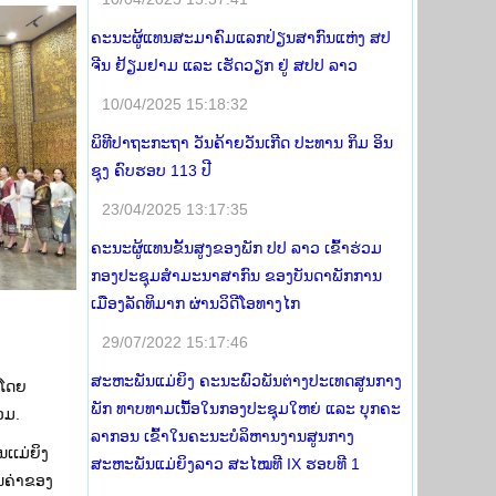
ຄະນະຜູ້ແທນສະມາຄົມແລກປ່ຽນສາກົນແຫ່ງ ສປ
ຈີນ ຢ້ຽມຢາມ ແລະ ເຮັດວຽກ ຢູ່ ສປປ ລາວ
10/04/2025 15:18:32
ພິທີປາຖະກະຖາ ວັນຄ້າຍວັນເກີດ ປະທານ ກິມ ອິນ
ຊຸງ ຄົບຮອບ 113 ປີ
23/04/2025 13:17:35
ຄະນະຜູ້ແທນຂັ້ນສູງຂອງພັກ ປປ ລາວ ເຂົ້າຮ່ວມ
ກອງປະຊຸມສໍາມະນາສາກົນ ຂອງບັນດາພັກການ
ເມືອງລັດທິມາກ ຜ່ານວິດີໂອທາງໄກ
29/07/2022 15:17:46
ສະຫະພັນແມ່ຍິງ ຄະນະພົວພັນຕ່າງປະເທດສູນກາງ
າໂດຍ
ພັກ ທາບທາມເນື້ອໃນກອງປະຊຸມໃຫຍ່ ແລະ ບຸກຄະ
ວມ.
ລາກອນ ເຂົ້າໃນຄະນະບໍລິຫານງານສູນກາງ
ເເມ່ຍິງ
ສະຫະພັນແມ່ຍິງລາວ ສະໄໝທີ IX ຮອບທີ 1
ນຄ່າຂອງ