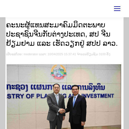
ຄະນະຜູ້ແທນສະມາຄົມມິດຕະພາບ
ປະຊາຊົນຈີນກັບຕ່າງປະເທດ, ສປ ຈີນ
ຢ້ຽມຢາມ ແລະ ເຮັດວຽກຢູ່ ສປປ ລາວ.
ເຜີຍ​ແຜ່​ໂດຍ​: moderator ເວ​ລາ: 10/04/2025 15:37:41 ຈຳ​ນວນ​​ຢ້ຽມ​ຊົມ 3100 ຄັ້ງ