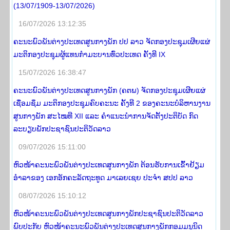
(13/07/1909-13/07/2026)
16/07/2026 13:12:35
ຄະນະພົວພັນຕ່າງປະເທດສູນກາງພັກ ປປ ລາວ ຈັດກອງປະຊຸມເຜີຍແຜ່
ມະຕິກອງປະຊຸມຜູ້ແທນກຳມະບານທົ່ວປະເທດ ຄັ້ງທີ IX
15/07/2026 16:38:47
ຄະນະພົວພັນຕ່າງປະເທດສູນກາງພັກ (ຄຕພ) ຈັດກອງປະຊຸມເຜີຍແຜ່
ເຊື່ອມຊຶມ ມະຕິກອງປະຊຸມຄົບຄະນະ ຄັ້ງທີ 2 ຂອງຄະນະບໍລິຫານງານ
ສູນກາງພັກ ສະໄໝທີ XII ແລະ ຄໍາແນະນໍາການຈັດຕັ້ງປະຕິບັດ ກົດ
ລະບຽບພັກປະຊາຊົນປະຕິວັດລາວ
09/07/2026 15:11:00
ຫົວໜ້າຄະນະພົວພັນຕ່າງປະເທດສູນກາງພັກ ຕ້ອນຮັບການເຂົ້າຢ້ຽມ
ອຳລາຂອງ ເອກອັກຄະລັດຖະທູດ ມາເລຍເຊຍ ປະຈຳ ສປປ ລາວ
08/07/2026 15:10:12
ຫົວໜ້າຄະນະພົວພັນຕ່າງປະເທດສູນກາງພັກປະຊາຊົນປະຕິວັດລາວ
ພົບປະກັບ ຫົວໜ້າຄະນະພົວພັນຕ່າງປະເທດສູນກາງພັກກອມມນູນິດ