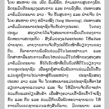
ໂດຍ
ສະ
ຫາຍ ປອ
.
ເພັດ ພົມ
ພິ
ພັກ
,
ກຳມະການສູນກາງພັກ
,
ລັດ
ຖະ
ມົນ
ຕີກະ
ຊວງ
ແຜນ
ການ ແລະ ການ
ລົງ
ທຶນ
,
ປະ
ທານ
ສະ
ມາ
ຄົມ
ມິດ
ຕະ
ພາບ ລາວ
-
ຈີນ ຂັ້ນ
ສູນ
ກາງ ແລະ ຝ່າຍຈີນ
ນຳ
ໂດຍ
ສະ
ຫາຍ
​
ຢາງ
ຫວ້ານ
ໝີງ
(
Yang Wanming
),
ປະ
ທານ
ສະ
ມາ
ຄົມ
ມິດ
ຕະ
ພາບ
ປະ
ຊາ
ຊົນ
ຈີນ
ກັບຕ່າງ
ປະ
ເທດ
.
ໃນກອງ
ປະຊຸມ ສອງຝ່າຍໄດ້
ແຈ້ງສະພາບການພົ້ນເດັ່ນຂອງການ
ພັດທະນາເສດຖະກິດ - ສັງຄົມຂອງແຕ່ລະປະເທດ ໃຫ້ແຕ່ລະ
ຝ່າຍຊາບ, ລາຍງານການ
ຈັດຕັ້ງປະ
ຕິ
ບັດໜ້າທີ່ວຽກງານຂອງ
ຕົນ
,
ຕີລາຄາການພົວພັນຮ່ວມມືໃນໄລຍະຜ່ານມາ
ແລະ
ປຶກສາຫາລືແຜນການ
ເຄື່ອນໄຫວ
ຮ່ວມມືໃນຕໍ່ໜ້າ
ຂອງສອງ
ສະ
ມາ
ຄົມ
ມິດ
ຕະ
ພາບ
ທີ່ໄດ້
ເຮັດ
ໜ້າທີ່ເປັນຂົວຕໍ່ທີ່ດີໃນ
ວຽກ
ງານ
ການ
ທູດ
ປະ
ຊາ
ຊົນ
ເພື່ອຊຸກຍູ້ສາຍພົວພັນການຮ່ວມມື
ເປັນຕົ້ນ
ແມ່ນ
ຊຸກຍູ້ການໄປມາຫາສູ່ກັນລະຫວ່າງ ປະຊາຊົນສອງ
ປະເທດ ລາວ ແລະ ຈີນ ໂດຍສະເພາະແມ່ນປະຊາຊົນ
ທີ່
ອາ
ໄສ
ລຽບຕາມຊາຍແດນລາວ ແລະ ຈີນ ໃຫ້ມີການຈັດກິດຈະກໍາ
ຮ່ວມກັນ
ແລກ
ປ່ຽນ
ສິນ
ຄ້າ ເພື່ອສ້າງຄວາມເຂົ້າອົກເຂົ້າໃຈເຊິ່ງ
ກັນ ແລະ ກັນ ແລະ ຮ່ວມ
ມືກັນເພື່ອພັດທະນາຊາຍແດນ ໃຫ້
ກາຍເປັນ
ເຂດຊາຍແດນແຫ່ງສັນຕິພາບ, ມິດຕະພາບ ແລະ