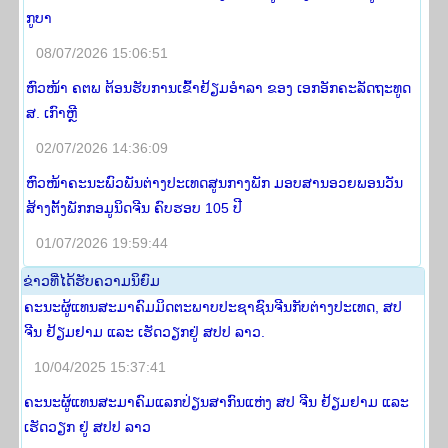
ກູບາ
08/07/2026 15:06:51
ຫົວໜ້າ ຄຕພ ຕ້ອນຮັບການເຂົ້າຢ້ຽມອໍາລາ ຂອງ ເອກອັກຄະລັດຖະທູດ
ສ. ເກົາຫຼີ
02/07/2026 14:36:09
ຫົວໜ້າຄະນະພົວພັນຕ່າງປະເທດສູນກາງພັກ ມອບສານອວຍພອນວັນ
ສ້າງຕັ້ງພັກກອມູນິດຈີນ ຄົບຮອບ 105 ປີ
01/07/2026 19:59:44
​ຂ່າວ​ທີ່​ໄດ້​ຮັບ​ຄວາມ​ນິ​ຍົມ
ຄະນະຜູ້ແທນສະມາຄົມມິດຕະພາບປະຊາຊົນຈີນກັບຕ່າງປະເທດ, ສປ
ຈີນ ຢ້ຽມຢາມ ແລະ ເຮັດວຽກຢູ່ ສປປ ລາວ.
10/04/2025 15:37:41
ຄະນະຜູ້ແທນສະມາຄົມແລກປ່ຽນສາກົນແຫ່ງ ສປ ຈີນ ຢ້ຽມຢາມ ແລະ
ເຮັດວຽກ ຢູ່ ສປປ ລາວ