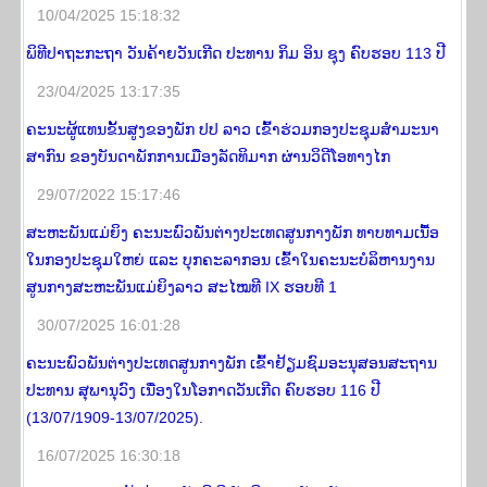
10/04/2025 15:18:32
ພິທີປາຖະກະຖາ ວັນຄ້າຍວັນເກີດ ປະທານ ກິມ ອິນ ຊຸງ ຄົບຮອບ 113 ປີ
23/04/2025 13:17:35
ຄະນະຜູ້ແທນຂັ້ນສູງຂອງພັກ ປປ ລາວ ເຂົ້າຮ່ວມກອງປະຊຸມສໍາມະນາ
ສາກົນ ຂອງບັນດາພັກການເມືອງລັດທິມາກ ຜ່ານວິດີໂອທາງໄກ
29/07/2022 15:17:46
ສະຫະພັນແມ່ຍິງ ຄະນະພົວພັນຕ່າງປະເທດສູນກາງພັກ ທາບທາມເນື້ອ
ໃນກອງປະຊຸມໃຫຍ່ ແລະ ບຸກຄະລາກອນ ເຂົ້າໃນຄະນະບໍລິຫານງານ
ສູນກາງສະຫະພັນແມ່ຍິງລາວ ສະໄໝທີ IX ຮອບທີ 1
30/07/2025 16:01:28
ຄະນະພົວພັນຕ່າງປະເທດສູນກາງພັກ ເຂົ້າຢ້ຽມຊົມອະນຸສອນສະຖານ
ປະທານ ສຸພານຸວົງ ເນື່ອງໃນໂອກາດວັນເກີດ ຄົບຮອບ 116 ປີ
(13/07/1909-13/07/2025).
16/07/2025 16:30:18