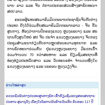
ພາບ ລາວ ແລະ ຈີນ ຕໍ່ການປະກອບສ່ວນສ້າງສາພັດທະນາ
ສປປ ລາວ
.
ຄະ
ນະ
ຜູ້
ແທນ
ສະ
ມາ
ຄົມ
ມິດ
ຕະ
ພາບ
ປະ
ຊາ
ຊົນ
ຈີນກັບຕ່າງ
ປະ
ເທດ
ຍັງໄດ້ຮ່ວມ
ກັບສະ
ມາ
ຄົມ
ມິດ
ຕະ
ພາບລາວ
-
ຈີນ ຂັ້ນ
ສູນ
ກາງ
,
ຫ້ອງວ່າ
ການ
ປົກ
ຄອງ
ແຂວງ ຫຼວງ
ພະ
ບາງ ແລະ ສະ
ຖານ
ກົງ
ສູນ
ໃຫຍ່ ສ
ປ ຈີນ ປະ
ຈຳ ແຂວງຫຼວງ
ພະ
ບາງ ຈັດ
ກອງ
ປະຊຸມສຳມະນາກ່ຽວກັບ
ການຫຼຸດຜ່ອນ
ຄວາມ
ທຸກ
ຍາກ
ແລະ
ການພັດທະນາຮ່ວມ
ກັນ
​ຢູ່​ແຂວງຫຼວງ​ພະ​ບາງ
ມີ
ແຂກ
ເຂົ້າ
ຮ່ວມ
ຈຳ
ນວນ
70
ກວ່າສະ
ຫາຍ ແລະ
ຢ້ຽມຊົມສະຖານທີ່
ທ່ອງທ່ຽວປະຫວັດສາດ ແລະ ວັດທະນະທຳ ຈຳນວນໜຶ່ງໃນ
ແຂວງຫຼວງ​ພະ​ບາງ ແລະ ນະຄອນ ຫຼວງວຽງຈັນ
.
​ຂ່າວ​ໃໝ່​ລ່າ​ສຸດ
ຄະນະພົວພັນຕ່າງປະເທດສູນກາງພັກ ເຂົ້າຢ້ຽມຊົມອະນຸສອນສະຖານ
ປະທານ ສຸພານຸວົງ ເນື່ອງໃນໂອກາດວັນຄ້າຍວັນເກີດ ຄົບຮອບ 117 ປີ