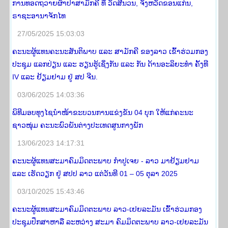
ການທອດຖວາຍຜ້າປ່າສາມັກຄີ ທີ່ ວັດສີນວນ, ຈັງຫວັດຂອນແກ່ນ,
ຣາຊະອານາຈັກໄທ
27/05/2025 15:03:03
ຄະນະຜູ້ແທນຄະນະສັນຕິພາບ ແລະ ສາມັກຄີ ຂອງລາວ ເຂົ້າຮ່ວມກອງ
ປະຊຸມ ແລກປ່ຽນ ແລະ ຮຽນຮູ້ເຊິ່ງກັນ ແລະ ກັນ ດ້ານອະລິຍະທໍາ ຄັ້ງທີ
IV ແລະ ຢ້ຽມຢາມ ຢູ່ ສປ ຈີນ.
03/06/2025 14:03:36
ພິທີມອບທຸງໄຊນຳໜ້າຂະບວນການແຂ່ງຂັນ 04 ບຸກ ໃຫ້ແກ່ຄະນະ
ຊາວໜຸ່ມ ຄະນະພົວພັນຕ່າງປະເທດສູນກາງພັກ
13/06/2023 14:17:31
ຄະນະຜູ້ແທນສະມາຄົມມິດຕະພາບ ກໍາປູເຈຍ - ລາວ ມາຢ້ຽມຢາມ
ແລະ ເຮັດວຽກ ຢູ່ ສປປ ລາວ ແຕ່ວັນທີ 01 – 05 ຕຸລາ 2025
03/10/2025 15:43:46
ຄະນະຜູ້ແທນສະມາຄົມມິດຕະພາບ ລາວ-ເຢຍລະມັນ ເຂົ້າຮ່ວມກອງ
ປະຊຸມປຶກສາຫາລື ລະຫວ່າງ ສະມາ ຄົມມິດຕະພາບ ລາວ-ເຢຍລະມັນ