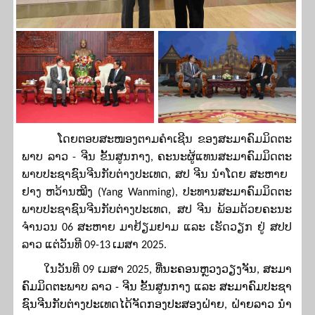
ໂດຍຕອບສະໜອງຕາມຄຳເຊີນ ຂອງສະ
ມາ
ຄົມ
ມິດ
ຕະ
ພາບ ລາວ
-
ຈີນ ຂັ້ນ
ສູນ
ກາງ
,
ຄະ
ນະ
ຜູ້
ແທນສະ
ມາ
ຄົມ
ມິດ
ຕະ
ພາບ
ປະ
ຊາ
ຊົນ
ຈີນກັບຕ່າງ
ປະ
ເທດ
,
ສ
ປ
ຈີນ
ນຳ
ໂດຍ
ສະ
ຫາຍ
​
ຢາງ
ຫວ້ານ
ໝີງ
(
Yang Wanming
),
ປະ
ທານ
ສະ
ມາ
ຄົມ
ມິດ
ຕະ
ພາບ
ປະ
ຊາ
ຊົນ
ຈີນກັບຕ່າງ
ປະ
ເທດ
,
ສ
ປ
ຈີນ
ພ້ອມ
ດ້ວຍ
ຄະ
ນະ
ຈຳ
ນວນ
06
ສະ
ຫາຍ
ມາຢ້ຽມຢາມ ແລະ ເຮັດວຽກ ຢູ່ ສປປ
ລາວ
ແຕ່ວັນທີ
09-13
ເມ
ສາ
20
2
5
.
ໃນ
ວັນ​ທີ
09
ເມ
ສາ
2025
,
ທີ່
ນະ
ຄອນຫຼວງວຽງ
ຈັນ,
ສະ
ມາ
ຄົມ
ມິດ
ຕະ
ພາບ ລາວ
-
ຈີນ ຂັ້ນ
ສູນ
ກາງ ແລະ ສະມາຄົມປະ
ຊາ
ຊົນ
ຈີນກັບຕ່າງ
ປະ
ເທດໄດ້
ຈັດກອງປະສອງ
ຝ່າຍ, ຝ່າຍລາວ
ນຳ