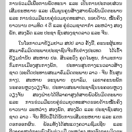
ການ
ຮ່ວມ
ມື
ເພື່ອການ
ພັດທະນາ
ແລະ ເ
ປັນການປະກອບສ່ວນ
ເສີມ
ຂະ
ຫຍາຍ
ແລະ ເພີ່ມພູນຄູນສ້າງສາຍພົວພັນມິດຕະພາບ
ແລະ ການຮ່ວມມືແບບຄູ່ຮ່ວມຍຸດທະສາດ, ຮອບດ້ານ, ໝັ້ນຄົງ
ຍາວນານ ຕາມທິດ
4
ດີ ແລະ ຄູ່ຮ່ວມຊາຕາກໍາ ລະຫວ່າງ ສອງ
ພັກ, ສອງລັດ ແລະ ປະຊາ ຊົນສອງຊາດລາວ ແລະ ຈີນ.
ໃນໂອກາດມາຢ້ຽມຢາມ ສປປ ລາວ ຄັ້ງນີ້
,
ຄະ
ນະ
ຜູ້
ແທນ
ສະ
ມາ
ຄົມ
ມິດ
ຕະ
ພາບ
ປະ
ຊາ
ຊົນ
ຈີນກັບຕ່າງ
ປະ
ເທດ
ໄດ້ເຂົ້າ
ຢ້ຽມຂ່ຳນັບ
ສະ
ຫາຍ
ປອ
.
ສິນ
ລະ
ວົງ
ຄຸດ
ໄພ
ທູນ
,
ກຳ
ມະ
ການ
ກົມ
ການ
ເມືອງ
ສູນ
ກາງ
ພັກ
,
ປະ
ທານ
ສູນ
ກາງ
ແນ
ວ
ລາວສ້າງ
ຊາດ
(
ອະ
ດີດ
ປະ
ທານ
ສະ
ມາ
ຄົມ
ມິດ
ຕະ
ພາບ ລາວ
-
ຈີນ ຂັ້ນ
ສູນ
ກາງ
),
ສະ
ຫາຍ
ອະ
ນຸ
ພາບ
ຕຸ
ນາ
ລົມ
,
ເລຂາຄະນະພັກ
ນະຄອນຫຼວງວ
ຽ
ງຈັນ
,
ປະທານສະພາປະຊາຊົນນະຄອນຫຼວງ
ວຽງຈັນ
ສອງຝ່າຍໄດ້ຕີລາຄາສູງຕໍ່ສາຍພົວພັນມິດຕະພາບ
ແລະ ການຮ່ວມມືແບບຄູ່ຮ່ວມຍຸດທະສາດຮອບດ້ານໝັ້ນຄົງ
ຍາວນານ ລະຫວ່າງ ສອງພັກ
,
ສອງລັດ ແລະ ປະຊາຊົນສອງ
ຊາດ ລາວ - ຈີນ ທີ່ນັບມື້ໄດ້ຮັບການເສີມຂະຫຍາຍ ແລະ ແຕກ
ດອກອອກຜົນ. ພ້ອມທັງໄດ້ສະແດງຄວາມຊົມເຊີຍ ແລະ
ຕີລາຄາສູງຕໍ່ການພົວພັນຮ່ວມມື ລະຫວ່າງ ສອງອົງການມິດ
ຕະ