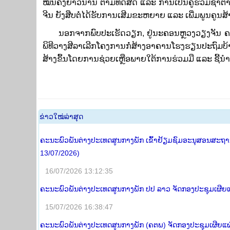
ໝັ້ນ​ຄົງ​ຍາວ​ນານ ຕາມ​ທິດສີ່​ດີ ແລະ ​ການ​ເປັນ​ຄູ່​ຮ່ວມ​ຊາ​
ຈີນ ຍັງສືບຕໍ່ໄດ້ຮັບການເສີມຂະຫຍາຍ ແລະ ເພີ່ມພູນຄູນສ້າ
ນອກຈາກພົບປະເຮັດວຽກ, ຢູ່ນະຄອນຫຼວງວຽງຈັນ ຄະນະຜ
ພິທີວາງສີລາເລີກໂຄງການກໍ່ສ້າງອາຄານໂຮງຮຽນປະຖົມບ້ານ
ສ້າງຂຶ້ນໂດຍການຊ່ວຍເຫຼືອພາຍໃຕ້ການຮ່ວມມື ແລະ ຊີ້ນໍາ
​ຂ່າວ​ໃໝ່​ລ່າ​ສຸດ
ຄະນະພົວພັນຕ່າງປະເທດສູນກາງພັກ ເຂົ້າຢ້ຽມຊົມອະນຸສອນສະຖານ 
13/07/2026)
16/07/2026 13:12:35
ຄະນະພົວພັນຕ່າງປະເທດສູນກາງພັກ ປປ ລາວ ຈັດກອງປະຊຸມເຜີຍແຜ
15/07/2026 16:38:47
ຄະນະພົວພັນຕ່າງປະເທດສູນກາງພັກ (ຄຕພ) ຈັດກອງປະຊຸມເຜີຍແຜ