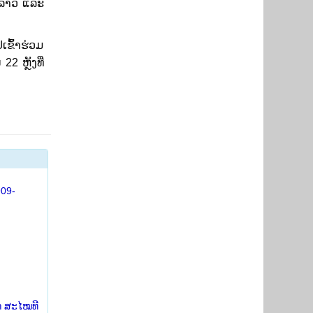
 ລາວ ແລະ
ຂົ້າຮ່ວມ
2 ຫຼັງທີ່
909-
ກ ສະໄໝທີ