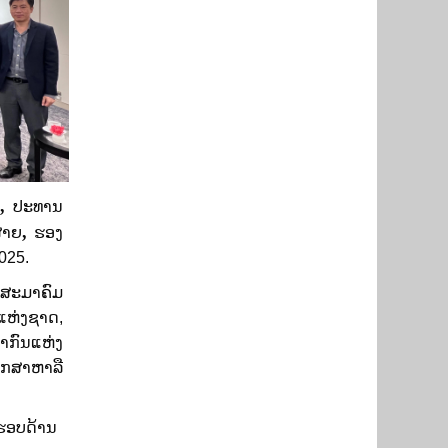
,
ດ
ປະທານ​
,
ສາຍ
ຮອງ
025.
 ສະມາຄົມ
ແຫ່ງຊາດ,
າກົນແຫ່ງ
ຶກສາຫາລື
ຮອບ​ດ້ານ ​