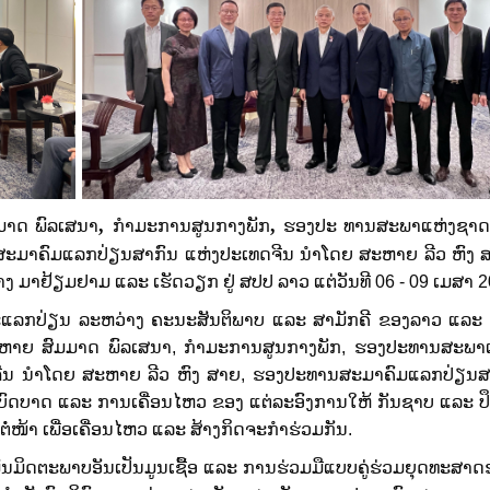
,
,
າດ ພົລເສນາ
ກຳມະການສູນກາງພັກ
​ຮອງປະ ທານສະພາແຫ່ງຊາ
ສະມາຄົມແລກປ່ຽນສາກົນ ແຫ່ງປະເທດຈີນ ນໍາໂດຍ ສະຫາຍ ລີວ ຫົງ 
ມາຢ້ຽມຢາມ ແລະ ເຮັດວຽກ ຢູ່ ສປປ ລາວ ແຕ່ວັນທີ 06 - 09 ເມສາ 2
ລກປ່ຽນ ລະຫວ່າງ ຄະນະສັນຕິພາບ ແລະ ສາມັກຄີ ຂອງລາວ ແລະ
ະຫາຍ ສົມມາດ ພົລເສນາ, ກໍາມະການສູນກາງພັກ, ຮອງປະທານສະພາ
ຈີນ ນໍາໂດຍ ສະຫາຍ ລີວ ຫົງ ສາຍ, ຮອງປະທານສະມາຄົມແລກປ່ຽນສ
ົດບາດ ແລະ ການເຄື່ອນໄຫວ ຂອງ ແຕ່ລະອົງການໃຫ້ ກັນຊາບ ແລະ ປ
່ໜ້າ ເພື່ອເຄື່ອນໄຫວ ແລະ ສ້າງກິດຈະກໍາຮ່ວມກັນ.
ຕະ​ພາບ​ອັນ​ເປັນ​ມູນ​ເຊື້ອ ແລະ ການຮ່ວມ​ມື​ແບບ​ຄູ່​ຮ່ວມ​ຍຸດ​ທະ​ສາດ​