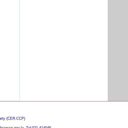
Party (CER.CCP)
@cerccp.gov.la, Tel:021 414046