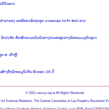
ະຕິວັດລາວ
້ຽມອຳລາຂອງ ເອກອັກຄະລັດຖະທູດ ມາເລຍເຊຍ ປະຈຳ ສປປ ລາວ
ພົບປະກັບ ຫົວໜ້າຄະນະພົວພັນຕ່າງປະເທດສູນກາງພັກກອມມນູນິດກູບາ
 ສ. ເກົາຫຼີ
ງຕັ້ງພັກກອມູນິດຈີນ ຄົບຮອບ 105 ປີ
© 2021 cerccp.org.la All Rights Reserved
for External Relations, The Central Committee of Lao People's Revolution 
ay Village, Xaythany District, Vientiane Capital, Laos PDR. Email:CERCCP