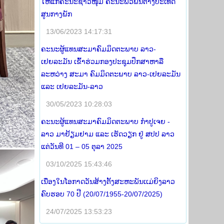
ໃຫ້ແກ່ຄະນະຊາວໜຸ່ມ ຄະນະພົວພັນຕ່າງປະເທດ
ສູນກາງພັກ
13/06/2023 14:17:31
ຄະນະຜູ້ແທນສະມາຄົມມິດຕະພາບ ລາວ-
ເຢຍລະມັນ ເຂົ້າຮ່ວມກອງປະຊຸມປຶກສາຫາລື
ລະຫວ່າງ ສະມາ ຄົມມິດຕະພາບ ລາວ-ເຢຍລະມັນ
ແລະ ເຢຍລະມັນ-ລາວ
30/05/2023 10:28:03
ຄະນະຜູ້ແທນສະມາຄົມມິດຕະພາບ ກໍາປູເຈຍ -
ລາວ ມາຢ້ຽມຢາມ ແລະ ເຮັດວຽກ ຢູ່ ສປປ ລາວ
ແຕ່ວັນທີ 01 – 05 ຕຸລາ 2025
03/10/2025 15:43:46
ເນື່ອງໃນໂອກາດວັນສ້າງຕັ້ງສະຫະພັນເເມ່ຍິງລາວ
ຄົບຮອບ 70 ປີ (20/07/1955-20/07/2025)
24/07/2025 13:53:23