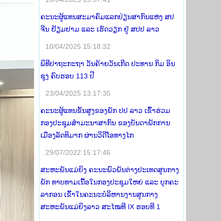
ຄະນະຜູ້ແທນສະມາຄົມແລກປ່ຽນສາກົນແຫ່ງ ສປ
ຈີນ ຢ້ຽມຢາມ ແລະ ເຮັດວຽກ ຢູ່ ສປປ ລາວ
10/04/2025 15:18:32
ພິທີປາຖະກະຖາ ວັນຄ້າຍວັນເກີດ ປະທານ ກິມ ອິນ
ຊຸງ ຄົບຮອບ 113 ປີ
23/04/2025 13:17:35
ຄະນະຜູ້ແທນຂັ້ນສູງຂອງພັກ ປປ ລາວ ເຂົ້າຮ່ວມ
ກອງປະຊຸມສໍາມະນາສາກົນ ຂອງບັນດາພັກການ
ເມືອງລັດທິມາກ ຜ່ານວິດີໂອທາງໄກ
29/07/2022 15:17:46
ສະຫະພັນແມ່ຍິງ ຄະນະພົວພັນຕ່າງປະເທດສູນກາງ
ພັກ ທາບທາມເນື້ອໃນກອງປະຊຸມໃຫຍ່ ແລະ ບຸກຄະ
ລາກອນ ເຂົ້າໃນຄະນະບໍລິຫານງານສູນກາງ
ສະຫະພັນແມ່ຍິງລາວ ສະໄໝທີ IX ຮອບທີ 1