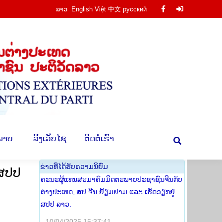
ລາວ
English
Việt
中文
русский
Facebook
Facebook
ານ
​ຮູບ​ພາບ
​ ລິ້ງ​ເວັບ​ໄຊ
​ຕິດ​ຕໍ່​ເຮົາ
Search:
page
page
opens
opens
in
in
new
new
window
window
​ພາບ
​ ລິ້ງ​ເວັບ​ໄຊ
​ຕິດ​ຕໍ່​ເຮົາ
Search:
​ຂ່າວ​ທີ່​ໄດ້​ຮັບ​ຄວາມ​ນິ​ຍົມ
 ສປປ
ຄະນະຜູ້ແທນສະມາຄົມມິດຕະພາບປະຊາຊົນຈີນກັບ
ຕ່າງປະເທດ, ສປ ຈີນ ຢ້ຽມຢາມ ແລະ ເຮັດວຽກຢູ່
ສປປ ລາວ.
10/04/2025 15:37:41