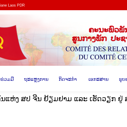
tiane Laos PDR
ງ​
​ການ​ຮ່ວມ​ມື
​ຖະ​ແຫຼງ​ການ
​ກິດ​ຈະ​ກຳ
​ ເອ​ກະ​ສ
​ຮ່ວມ​ມື
​ຖະ​ແຫຼງ​ການ
​ກິດ​ຈະ​ກຳ
​ ເອ​ກະ​ສານ
​ຮູບ
ແຫ່ງ ສປ ຈີນ ຢ້ຽມຢາມ ແລະ ເຮັດວຽກ ຢູ່