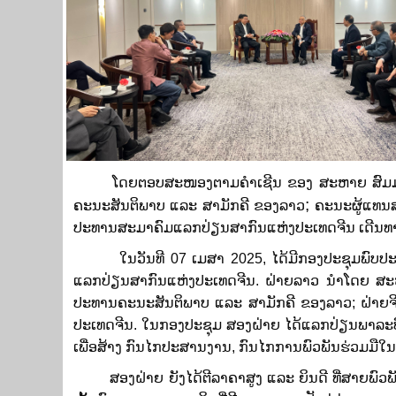
ໂດຍຕອບສະໜອງຕາມຄໍາເຊີນ ຂອງ ສະຫາຍ ສົມມ
;
ຄະນະສັນຕິພາບ ແລະ ສາມັກຄີ ຂອງລາວ
ຄະນະຜູ້ແທນ
ປະທານສະມາຄົມແລກປ່ຽນສາກົນແຫ່ງປະເທດຈີນ ເດີນທາງ 
ໃນວັນທີ 07 ເມສາ 2025, ໄດ້ມີກອງປະຊຸມພົບປະແ
ແລກປ່ຽນສາກົນແຫ່ງປະເທດຈີນ. ຝ່າຍລາວ ນໍາໂດຍ ສ
ປະທານຄະນະສັນຕິພາບ ແລະ ສາມັກຄີ ຂອງລາວ; ຝ່າຍ
ປະເທດຈີນ. ໃນກອງປະຊຸມ ສອງຝ່າຍ ໄດ້ແລກປ່ຽນພາລະບ
ເພື່ອສ້າງ ກົນໄກປະສານງານ, ກົນໄກການພົວພັນຮ່ວມມືໃນຕໍ
ສອງຝ່າຍ ຍັງໄດ້ຕີລາຄາສູງ ແລະ ຍິນດີ ທີ່ສາຍ​ພົວ​ພັນ​ມິດ​