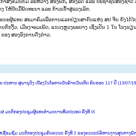
,
ຕາ​ກຳ​ສັງ​ຄົມ​ນິ​ຍົມ ລະຫວ່າງ ສອງພັກ
ສອງລັດ ແລະ ປະຊາຊົນສອງຊາດ
ງ ໃຫ້ນັບມື້ພັດທະນາ ແລະ ກ້າວເຂົ້າສູ່ລວງເລິກ.
ູ້ແທນ ສະມາຄົມເພື່ອການແລກປ່ຽນສາກົນແຫ່ງ ສປ ຈີນ ຍັງໄດ້ໄປເ
ກົກງີ້ວ, ເມືອງຈອມເພັດ, ແຂວງຫຼວງພະບາງ ເຊິ່ງເປັນ 1 ໃນ ໂຮງຮຽນ 2
 ຂອງ ສອງອົງການດັ່ງກ່າວ.
ປະທານ ສຸພານຸວົງ ເນື່ອງໃນໂອກາດວັນຄ້າຍວັນເກີດ ຄົບຮອບ 117 ປີ (13/07/1
່ ມະຕິກອງປະຊຸມຜູ້ແທນກຳມະບານທົ່ວປະເທດ ຄັ້ງທີ IX
່ເຊື່ອມຊຶມ ມະຕິກອງປະຊຸມຄົບຄະນະ ຄັ້ງທີ 2 ຂອງຄະນະບໍລິຫານງານສູນກາງພັ