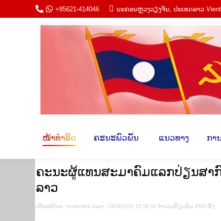
+85621-414046
ນະ​ຄອນຫຼວງວຽງ​ຈັນ, ປະ​ເທດ​ລາວ Vien
ໜ້າ​ທຳ​ອິດ
ຄະ​ນະພົວ​ພັນ​
​ ແນວ​ທາ
ໜ້າ​ທຳ​ອິດ
ຄະ​ນະພົວ​ພັນ​
​ ແນວ​ທາງ​
​ການ
ຄະນະຜູ້ແທນສະມາຄົມແລກປ່ຽນສາກົນ
ລາວ
ເຜີຍ​ແຜ່​ໂດຍ​: moderator ເວ​ລາ: 10/04/2025 15:18:32 ຈຳ​ນວນ​​ຢ້ຽມ​ຊົມ 2993 ຄັ້ງ