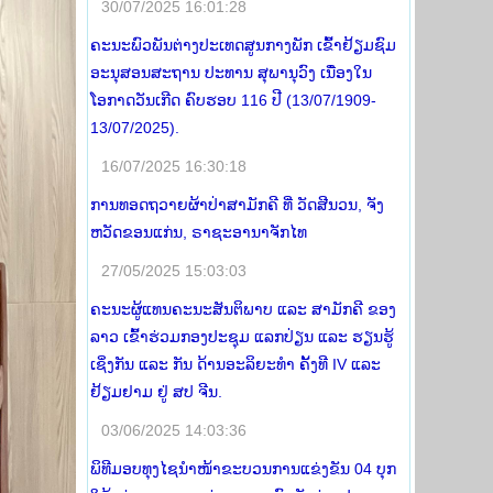
30/07/2025 16:01:28
ຄະນະພົວພັນຕ່າງປະເທດສູນກາງພັກ ເຂົ້າຢ້ຽມຊົມ
ອະນຸສອນສະຖານ ປະທານ ສຸພານຸວົງ ເນື່ອງໃນ
ໂອກາດວັນເກີດ ຄົບຮອບ 116 ປີ (13/07/1909-
13/07/2025).
16/07/2025 16:30:18
ການທອດຖວາຍຜ້າປ່າສາມັກຄີ ທີ່ ວັດສີນວນ, ຈັງ
ຫວັດຂອນແກ່ນ, ຣາຊະອານາຈັກໄທ
27/05/2025 15:03:03
ຄະນະຜູ້ແທນຄະນະສັນຕິພາບ ແລະ ສາມັກຄີ ຂອງ
ລາວ ເຂົ້າຮ່ວມກອງປະຊຸມ ແລກປ່ຽນ ແລະ ຮຽນຮູ້
ເຊິ່ງກັນ ແລະ ກັນ ດ້ານອະລິຍະທໍາ ຄັ້ງທີ IV ແລະ
ຢ້ຽມຢາມ ຢູ່ ສປ ຈີນ.
03/06/2025 14:03:36
ພິທີມອບທຸງໄຊນຳໜ້າຂະບວນການແຂ່ງຂັນ 04 ບຸກ