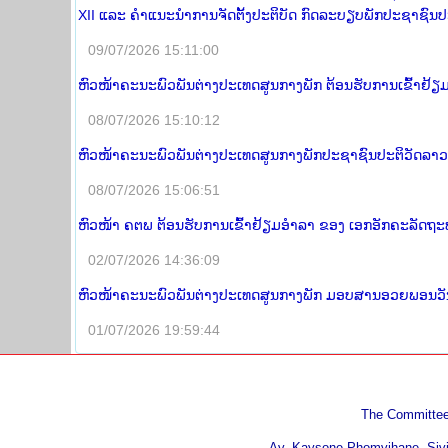
XII ແລະ ຄໍາແນະນໍາການຈັດຕັ້ງປະຕິບັດ ກົດລະບຽບພັກປະຊາຊົນປ
09/07/2026 15:11:00
ຫົວໜ້າຄະນະພົວພັນຕ່າງປະເທດສູນກາງພັກ ຕ້ອນຮັບການເຂົ້າຢ
08/07/2026 15:10:12
ຫົວໜ້າຄະນະພົວພັນຕ່າງປະເທດສູນກາງພັກປະຊາຊົນປະຕິວັດລາວ 
08/07/2026 15:06:51
ຫົວໜ້າ ຄຕພ ຕ້ອນຮັບການເຂົ້າຢ້ຽມອໍາລາ ຂອງ ເອກອັກຄະລັດຖະທູດ
02/07/2026 14:36:09
ຫົວໜ້າຄະນະພົວພັນຕ່າງປະເທດສູນກາງພັກ ມອບສານອວຍພອນວັນສ້າ
01/07/2026 19:59:44
The Committee 
Av. Kaysone Phomvihane, Sivil