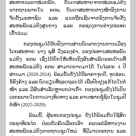
ສະຫາຍເລຂາໜ່ວຍພັກ
,
ບັນດາສະຫາຍຈາກໜ່ວຍແມ່ຍິງ
ຮາກຖານພາຍໃນ ຄຕພ
,
ບັນດາສະຫາຍຕາງໜ້າອົງການ
ຈັດຕັ້ງມະຫາຊົນ ແລະ ແຂກຖືກເຊີນຈາກອົງການຈັດຕັ້ງ
ສະຫະພັນແມ່ຍິງສູນກາງ ແລະ ກະຊວງການຕ່າງປະເທດ
ເຂົ້າຮ່ວມ
.
ກອງປະຊຸມໄດ້ຮັບຟັງການຜ່ານບົດລາຍງານການເມືອງ
ໂດຍສະຫາຍ ນາງ ພູສີ ວົງແພງຄໍາ
,
ຮອງປະທານສະຫະພັນ
ແມ່ຍິງ ຄຕພ ເຊິ່ງໄດ້ຍົກໃຫ້ເຫັນເຖິງຜົນສໍາເລັດຮອບດ້ານທີ່
ສະຫະພັນແມ່ຍິງ ຄຕພ ສາມາດຍາດມາໄດ້ ໃນໄລຍະ
4
ປີ
ຜ່ານມາ
(2020-2024).
ພ້ອມນັ້ນຍັງໄດ້ຕີລາຄາຈຸດດີ
,
ຈຸດອ່ອນ
,
ຂໍ້ຄົງຄ້າງ ແລະ ບົດຮຽນທີ່ຖອດຖອນໄດ້ ເພື່ອປັບປຸງແກ້ໄຂໃນຕໍ່
ໜ້າ ແລະ ມີຜົນສໍາເລັດຫຼາຍກວ່າເກົ່າ
. ກອງປະຊຸມຍັງໄດ້ເປັນ
ເອກະພາບໃນການວາງທິດທາງ ແລະ ຄາດໝາຍຊູ້ຊົນໃນຊຸມປີ
ຕໍ່ໜ້າ
(2025-2029).
ພ້ອມນີ້
,
ຜູ້ແທນກອງປະຊຸມ ຍັງໄດ້ພ້ອມກັນໃຊ້ສິດ
ປະຊາທິປະໄຕ ປ່ອນບັດຄັດເລືອກເອົາ ຄະນະບໍລິຫານງານ
ສະຫະພັນແມ່ຍິງຮາກຖານຊຸດໃຫມ່ ທີ່ມີມາດຕະຖານ ແລະ