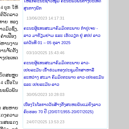
ໃຫ້ແກ່ຄະນະຊາວໜຸ່ມ ຄະນະພົວພັນຕ່າງປະເທດ
ນ
4
ບຸກ
ໃຫ້
ສູນກາງພັກ
ຕິວັດລາວ
13/06/2023 14:17:31
ະຫາຍ ທອງ
ຄະນະຜູ້ແທນສະມາຄົມມິດຕະພາບ ກໍາປູເຈຍ -
ວມົວຊົ່ງ
,
ລາວ ມາຢ້ຽມຢາມ ແລະ ເຮັດວຽກ ຢູ່ ສປປ ລາວ
ຳເຟື້ອງ
ແຕ່ວັນທີ 01 – 05 ຕຸລາ 2025
ິຫານງານ
ຈັ້ດຕັ້ງ
03/10/2025 15:43:46
່າງປະເທດ
ຄະນະຜູ້ແທນສະມາຄົມມິດຕະພາບ ລາວ-
ເຢຍລະມັນ ເຂົ້າຮ່ວມກອງປະຊຸມປຶກສາຫາລື
ົດສະຫຼຸບ
ລະຫວ່າງ ສະມາ ຄົມມິດຕະພາບ ລາວ-ເຢຍລະມັນ
 4 ເນື້ອໃນ
ແລະ ເຢຍລະມັນ-ລາວ
ະນະພົວພັນ
30/05/2023 10:28:03
ເນື່ອງໃນໂອກາດວັນສ້າງຕັ້ງສະຫະພັນເເມ່ຍິງລາວ
ລະ ສະຫາຍ
ຄົບຮອບ 70 ປີ (20/07/1955-20/07/2025)
ະແດງຄວາມ
24/07/2025 13:53:23
ການສະແດງ