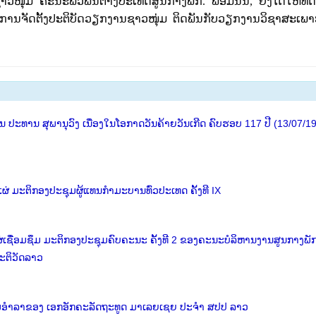
່ມ ຄະນະພົວພັນຕ່າງປະເທດສູນກາງພັກ. ພ້ອມນັ້ນ, ຍັງໄດ້ໃຫ້ທິດຊີ
ານຈັດຕັ້ງປະຕິບັດວຽກງານຊາວໜຸ່ມ ຕິດພັນກັບວຽກງານວິຊາສະເພາະ
ປະທານ ສຸພານຸວົງ ເນື່ອງໃນໂອກາດວັນຄ້າຍວັນເກີດ ຄົບຮອບ 117 ປີ (13/07/1
່ ມະຕິກອງປະຊຸມຜູ້ແທນກຳມະບານທົ່ວປະເທດ ຄັ້ງທີ IX
່ເຊື່ອມຊຶມ ມະຕິກອງປະຊຸມຄົບຄະນະ ຄັ້ງທີ 2 ຂອງຄະນະບໍລິຫານງານສູນກາງພັ
ະຕິວັດລາວ
້ຽມອຳລາຂອງ ເອກອັກຄະລັດຖະທູດ ມາເລຍເຊຍ ປະຈຳ ສປປ ລາວ