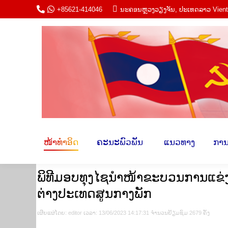
+85621-414046
ນະ​ຄອນຫຼວງວຽງ​ຈັນ, ປະ​ເທດ​ລາວ Vien
ໜ້າ​ທຳ​ອິດ
ຄະ​ນະພົວ​ພັນ​
​ ແນວ​ທາ
ໜ້າ​ທຳ​ອິດ
ຄະ​ນະພົວ​ພັນ​
​ ແນວ​ທາງ​
​ການ
ພິທີມອບທຸງໄຊນຳໜ້າຂະບວນການແຂ່ງ
ຕ່າງປະເທດສູນກາງພັກ
ເຜີຍ​ແຜ່​ໂດຍ​: editor ເວ​ລາ: 13/06/2023 14:17:31 ຈຳ​ນວນ​​ຢ້ຽມ​ຊົມ 2679 ຄັ້ງ