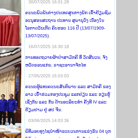
30/07/2025 16:01:28
ຄະນະພົວພັນຕ່າງປະເທດສູນກາງພັກ ເຂົ້າຢ້ຽມຊົມ
ອະນຸສອນສະຖານ ປະທານ ສຸພານຸວົງ ເນື່ອງໃນ
ໂອກາດວັນເກີດ ຄົບຮອບ 116 ປີ (13/07/1909-
13/07/2025).
16/07/2025 16:30:18
ການທອດຖວາຍຜ້າປ່າສາມັກຄີ ທີ່ ວັດສີນວນ, ຈັງ
ຫວັດຂອນແກ່ນ, ຣາຊະອານາຈັກໄທ
27/05/2025 15:03:03
ຄະນະຜູ້ແທນຄະນະສັນຕິພາບ ແລະ ສາມັກຄີ ຂອງ
ລາວ ເຂົ້າຮ່ວມກອງປະຊຸມ ແລກປ່ຽນ ແລະ ຮຽນຮູ້
ເຊິ່ງກັນ ແລະ ກັນ ດ້ານອະລິຍະທໍາ ຄັ້ງທີ IV ແລະ
ຢ້ຽມຢາມ ຢູ່ ສປ ຈີນ.
03/06/2025 14:03:36
ພິທີມອບທຸງໄຊນຳໜ້າຂະບວນການແຂ່ງຂັນ 04 ບຸກ