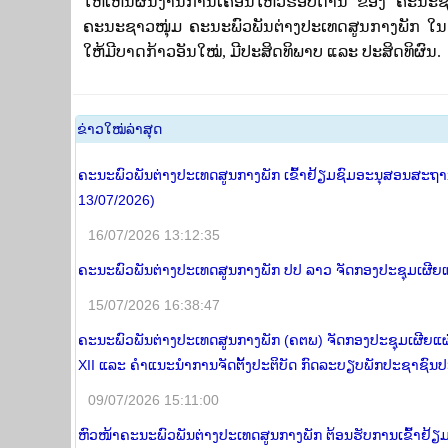
ໃຫ້ເຫັນຜົນງານການເຄື່ອນໄຫວຮອບດ້ານ ຂອງ ຄະນະຊາວໜຸ
ຄະນະຊາວໜຸ່ມ ຄະນະພົວພັນຕ່າງປະເທດສູນກາງພັກ ໃນກ
ໃຫ້ມີບາດກ້າວອັນໃໝ່, ມີປະສິດທິພາບ ແລະ ປະສິດທິຜົນ.
​ຂ່າວ​ໃໝ່​ລ່າ​ສຸດ
ຄະນະພົວພັນຕ່າງປະເທດສູນກາງພັກ ເຂົ້າຢ້ຽມຊົມອະນຸສອນສະຖານ 
13/07/2026)
16/07/2026 13:12:35
ຄະນະພົວພັນຕ່າງປະເທດສູນກາງພັກ ປປ ລາວ ຈັດກອງປະຊຸມເຜີຍແຜ
15/07/2026 16:38:47
ຄະນະພົວພັນຕ່າງປະເທດສູນກາງພັກ (ຄຕພ) ຈັດກອງປະຊຸມເຜີຍແຜ
XII ແລະ ຄໍາແນະນໍາການຈັດຕັ້ງປະຕິບັດ ກົດລະບຽບພັກປະຊາຊົນປ
09/07/2026 15:11:00
ຫົວໜ້າຄະນະພົວພັນຕ່າງປະເທດສູນກາງພັກ ຕ້ອນຮັບການເຂົ້າຢ