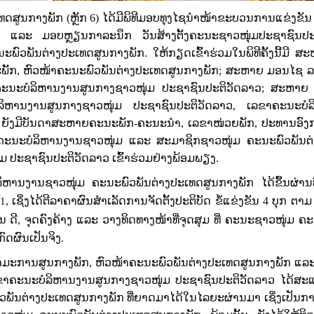
ທດສູນກາງພັກ (ຫຼັກ
6
)
ໄດ້ມີພິທີມອບທຸງໄຊນຳໜ້າຂະບວນການແຂ່ງຂັ
ກ ແລະ ມອບຫຼຽນກາລະນຶກ ວັນສ້າງຕັ້ງຄະນະຊາວໜຸ່ມປະຊາຊົນປະ
ພົວພັນຕ່າງປະເທດສູນກາງພັກ. ໃຫ້ກຽດເຂົ້າຮ່ວມໃນພິທີຄັ້ງນີ້ມີ ສ
ັັກ, ຫົວໜ້າຄະນະພົວພັນຕ່າງປະເທດສູນກາງພັກ; ສະຫາຍ ມອນໄຊ ລາ
ະນະບໍລິຫານງານສູນກາງຊາວໜຸ່ມ ປະຊາຊົນປະຕິວັດລາວ; ສະຫາຍ ຄ
ິຫານງານສູນກາງຊາວໜຸ່ມ ປະຊາຊົນປະຕິວັດລາວ, ເລຂາຄະນະບໍລ
, ຍັງມີບັນດາສະຫາຍຄະນະພັກ-ຄະນະນຳ, ເລຂາໜ່ວຍພັກ, ປະທານອົງການ
 ຄະນະບໍລິຫານງານຊາວໜຸ່ມ ແລະ ສະມາຊິກຊາວໜຸ່ມ ຄະນະພົວພັນຕ
 ປະຊາຊົນປະຕິວັດລາວ ເຂົ້າຮ່ວມຢ່າງພ້ອມພຽງ.
ນງານຊາວໜຸ່ມ ຄະນະພົວພັນຕ່າງປະເທດສູນກາງພັກ ໄດ້ຂຶ້້ນຜ່ານບ
, ເຊິ່ງໄດ້ຕີລາຄາຜົນສໍາເລັດການຈັດຕັ້ງປະຕິບັດ ຂໍ້ແຂ່ງຂັນ 4 ບຸກ ຕາມ
1
ດີ, ຈຸດຄົງຄ້າງ ແລະ ວາງທິດທາງໜ້າທີ່ຈຸດສຸມ ທີ່ ຄະນະຊາວໜຸ່ມ ຄ
ົດຜົນເປັນຈິງ.
ໍາມະການສູນກາງພັກ, ຫົວໜ້າຄະນະພົວພັນຕ່າງປະເທດສູນກາງພັກ ແ
ເລຂາຄະນະບໍລິຫານງານສູນກາງຊາວໜຸ່ມ ປະຊາຊົນປະຕິວັດລາວ ໄດ້ສ
ພົວພັນຕ່າງປະເທດສູນກາງພັກ ທີ່ຍາດມາໄດ້ໃນໄລຍະຜ່ານມາ ເຊິ່ງເປັນ