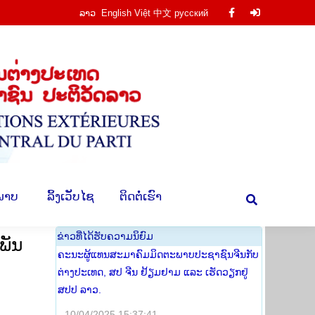
ລາວ
English
Việt
中文
русский
Facebook
Facebook
ານ
​ຮູບ​ພາບ
​ ລິ້ງ​ເວັບ​ໄຊ
​ຕິດ​ຕໍ່​ເຮົາ
Search:
page
page
opens
opens
in
in
new
new
window
window
​ພາບ
​ ລິ້ງ​ເວັບ​ໄຊ
​ຕິດ​ຕໍ່​ເຮົາ
Search:
​ຂ່າວ​ທີ່​ໄດ້​ຮັບ​ຄວາມ​ນິ​ຍົມ
ພັນ
ຄະນະຜູ້ແທນສະມາຄົມມິດຕະພາບປະຊາຊົນຈີນກັບ
ຕ່າງປະເທດ, ສປ ຈີນ ຢ້ຽມຢາມ ແລະ ເຮັດວຽກຢູ່
ສປປ ລາວ.
10/04/2025 15:37:41