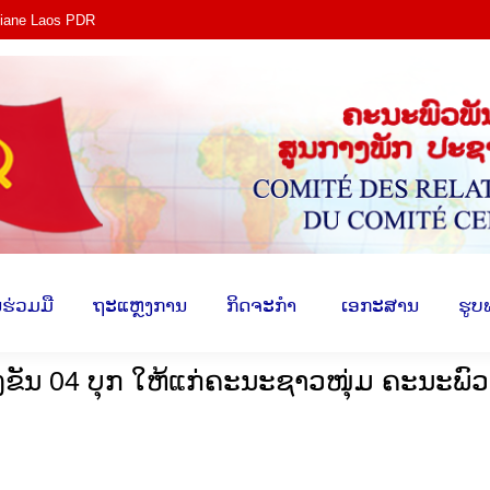
tiane Laos PDR
ງ​
​ການ​ຮ່ວມ​ມື
​ຖະ​ແຫຼງ​ການ
​ກິດ​ຈະ​ກຳ
​ ເອ​ກະ​ສ
​ຮ່ວມ​ມື
​ຖະ​ແຫຼງ​ການ
​ກິດ​ຈະ​ກຳ
​ ເອ​ກະ​ສານ
​ຮູບ
ຂັນ 04 ບຸກ ໃຫ້ແກ່ຄະນະຊາວໜຸ່ມ ຄະນະພົວ