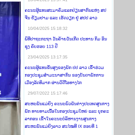
ຄະນະຜູ້ແທນສະມາຄົມແລກປ່ຽນສາກົນແຫ່ງ ສປ
ຈີນ ຢ້ຽມຢາມ ແລະ ເຮັດວຽກ ຢູ່ ສປປ ລາວ
10/04/2025 15:18:32
ພິທີປາຖະກະຖາ ວັນຄ້າຍວັນເກີດ ປະທານ ກິມ ອິນ
ຊຸງ ຄົບຮອບ 113 ປີ
23/04/2025 13:17:35
ຄະນະຜູ້ແທນຂັ້ນສູງຂອງພັກ ປປ ລາວ ເຂົ້າຮ່ວມ
ກອງປະຊຸມສໍາມະນາສາກົນ ຂອງບັນດາພັກການ
ເມືອງລັດທິມາກ ຜ່ານວິດີໂອທາງໄກ
29/07/2022 15:17:46
ສະຫະພັນແມ່ຍິງ ຄະນະພົວພັນຕ່າງປະເທດສູນກາງ
ພັກ ທາບທາມເນື້ອໃນກອງປະຊຸມໃຫຍ່ ແລະ ບຸກຄະ
ລາກອນ ເຂົ້າໃນຄະນະບໍລິຫານງານສູນກາງ
ສະຫະພັນແມ່ຍິງລາວ ສະໄໝທີ IX ຮອບທີ 1