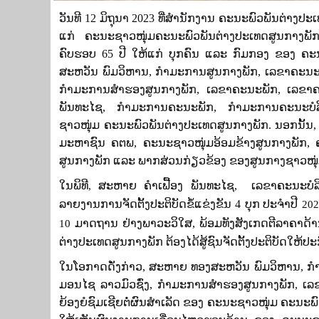
ວັນທີ
12 ມິຖຸນາ 2023 ທີ່ສຳນັກງານ ຄະນະພົວພັນຕ່າງປະເ
ແກ່ ຄະນະຊາວໜຸ່ມຄະນະພົວພັນຕ່າງປະເທດສູນກາງພັ
ຄົບຮອບ
65
ປີ ໃຫ້ແກ່ ບຸກຄົນ ແລະ ກົມກອງ ຂອງ ຄະນະ
ສະຫວັນ ພົມວິຫານ, ກໍາມະການສູນກາງພັກ, ເລຂາຄະນະພ
ກໍາມະການສຳຮອງສູນກາງພັກ
, ເລຂາຄະນະພັກ, ເລຂາຄ
ພັນທະໄຊ, ກຳມະການຄະນະພັກ,​ ກຳມະການຄະນະບໍລ
ຊາວໜຸ່ມ ຄະນະພົວພັນຕ່າງປະເທດສູນກາງພັກ. ນອກນັ້ນ
ມະຫາຊົນ ຄຕພ, ຄະນະຊາວໜຸ່ມອ້ອມຂ້າງສູນກາງພັກ,
ສູນກາງພັກ ແລະ ພາກສ່ວນກ່ຽວຂ້ອງ ຂອງສູນກາງຊາວໜຸ່ມ
ໃນພິທີ
ສະຫາຍ ຄຳເຟື້ອງ ພັນທະໄຊ, ເລຂາຄະນະບໍລິຫາ
,
ລາຍງານການຈັດຕັ້ງປະຕິບັດຂໍ້ແຂ່ງຂັນ
4
ບຸກ
ປະຈໍາປີ
202
ມາດຖານ ຢ່າງພາວະວິໃສ, ພ້ອມທັງສັງເກດຕີລາຄາດ້ານ 
10
ຕ່າງປະເທດສູນກາງພັກ ຕ້ອງໄດ້ສູ້ຊົນຈັດຕັ້ງປະຕິບັດໃຫ້ປະກ
ໃນໂອກາດດັ່ງກ່າວ, ສະຫາຍ ທອງສະຫວັນ ພົມວິຫານ, ກ
ມອນໄຊ ລາວມົວຊົ່ງ, ກໍາມະການສໍາຮອງສູນກາງພັກ, ​
ຍ້ອງຍໍຊົມເຊີຍຕໍ່ຜົນສຳເລັດ ຂອງ ຄະນະຊາວໜຸ່ມ ຄະນະ