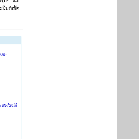
້ນໍາ ແກ່
ໃນຕໍ່ໜ້າ
909-
ກ ສະໄໝທີ