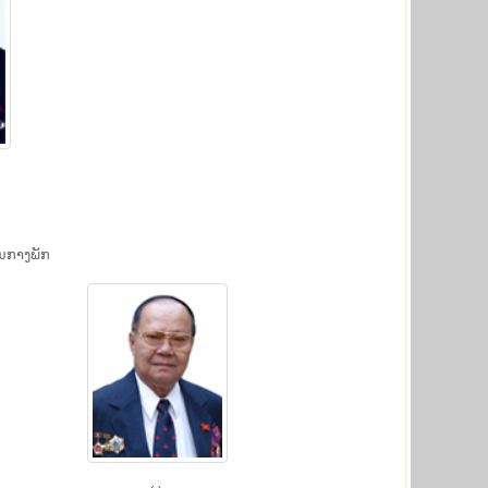
ນ​ກາງ​ພັກ