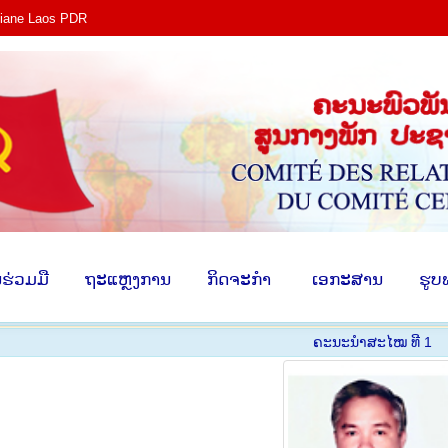
tiane Laos PDR
ງ​
​ການ​ຮ່ວມ​ມື
​ຖະ​ແຫຼງ​ການ
​ກິດ​ຈະ​ກຳ
​ ເອ​ກະ​ສ
​ຮ່ວມ​ມື
​ຖະ​ແຫຼງ​ການ
​ກິດ​ຈະ​ກຳ
​ ເອ​ກະ​ສານ
​ຮູບ
ຄະ​ນະ​ນຳ​ສະ​ໄໝ ທີ 1