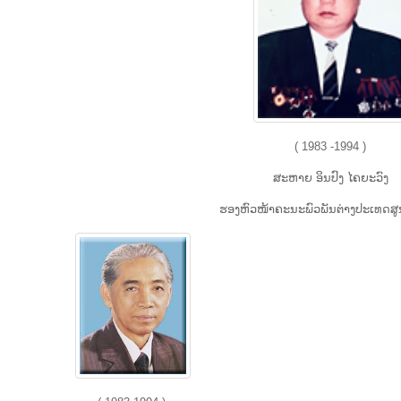
( 1983 -1994 )
ສະຫາຍ ອິນປົງ ໄຄຍະວົງ
ຮອງຫົວ​ໜ້າ​ຄະ​ນະ​ພົວ​ພັນ​ຕ່າງ​ປະ​ເທດສູ