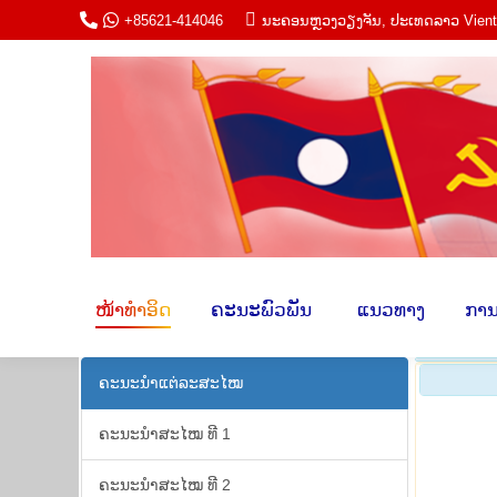
+85621-414046
ນະ​ຄອນຫຼວງວຽງ​ຈັນ, ປະ​ເທດ​ລາວ Vien
ໜ້າ​ທຳ​ອິດ
ຄະ​ນະພົວ​ພັນ​
​ ແນວ​ທາ
ໜ້າ​ທຳ​ອິດ
ຄະ​ນະພົວ​ພັນ​
​ ແນວ​ທາງ​
​ການ
ຄະ​ນະ​ນຳ​ແຕ່​ລະ​ສະ​ໄໝ
ຄະ​ນະ​ນຳ​ສະ​ໄໝ ທີ 1
ຄະ​ນະ​ນຳ​ສະ​ໄໝ ທີ 2