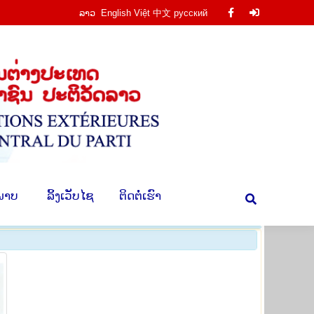
ລາວ
English
Việt
中文
русский
Facebook
Facebook
ານ
​ຮູບ​ພາບ
​ ລິ້ງ​ເວັບ​ໄຊ
​ຕິດ​ຕໍ່​ເຮົາ
Search:
page
page
opens
opens
in
in
new
new
window
window
​ພາບ
​ ລິ້ງ​ເວັບ​ໄຊ
​ຕິດ​ຕໍ່​ເຮົາ
Search: