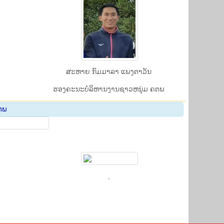
ສະຫາຍ ກົມມາລາ ແພງຕາວັນ
ຮອງຄະນະບໍລິຫານງານຊາວຫນຸ່ມ ຄຕພ
ຕ​ພ
,