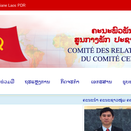
tiane Laos PDR
ງ​
​ການ​ຮ່ວມ​ມື
​ຖະ​ແຫຼງ​ການ
​ກິດ​ຈະ​ກຳ
​ ເອ​ກະ​ສ
​ຮ່ວມ​ມື
​ຖະ​ແຫຼງ​ການ
​ກິດ​ຈະ​ກຳ
​ ເອ​ກະ​ສານ
​ຮູບ
ຄະ​ນະ​ນຳ ຄະ​ນະ​ຊາວ​ໜຸ່ມ​ ຄ​