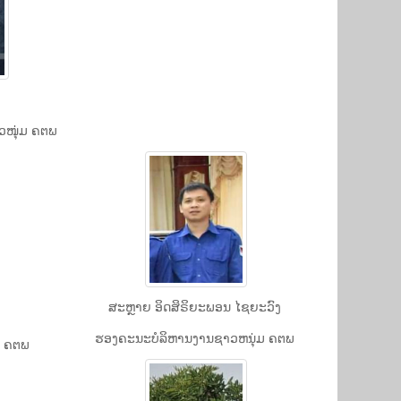
ວໜຸ່ມ ຄຕພ
ສະຫຼາຍ ອິດສິຣິຍະພອນ ໄຊຍະວົງ
ຮອງຄະນະບໍລິຫານງານຊາວຫນຸ່ມ ຄຕພ
ມ ຄຕພ