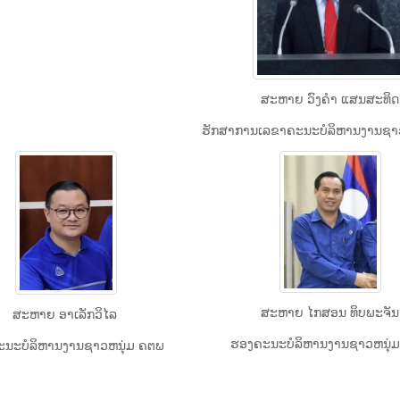
ສະຫາຍ ວົງຄຳ ແສນສະທິດ
ຮັກສາການເລຂາຄະນະບໍລິຫານງານຊາ
ສະຫາຍ ໄກສອນ ທິບພະຈັນ
ສະຫາຍ ອາເລັກວິໄລ
ຮອງຄະນະບໍລິຫານງານຊາວຫນຸ່
ນະບໍລິຫານງານຊາວຫນຸ່ມ ຄຕພ