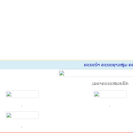
ຄະ​ນະ​ນຳ ຄະ​ນະ​ຊາວ​ໜຸ່ມ​ ຄ​
,​ເລ​ຂາ​ຄະ​ນະ​ໜ່ວຍ​ພັກ
,
,
,