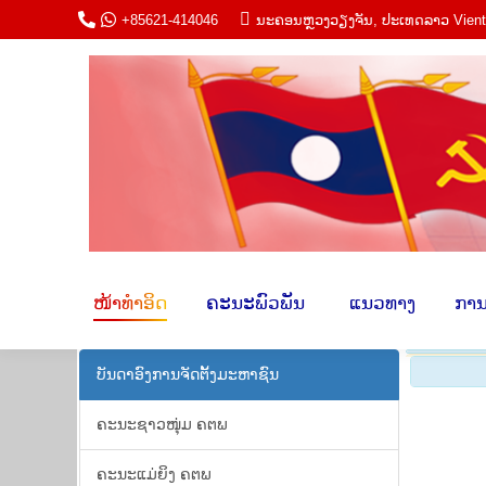
+85621-414046
ນະ​ຄອນຫຼວງວຽງ​ຈັນ, ປະ​ເທດ​ລາວ Vien
ໜ້າ​ທຳ​ອິດ
ຄະ​ນະພົວ​ພັນ​
​ ແນວ​ທາ
ໜ້າ​ທຳ​ອິດ
ຄະ​ນະພົວ​ພັນ​
​ ແນວ​ທາງ​
​ການ
ບັນ​ດາ​ອົງ​ການ​ຈັດ​ຕັ້ງ​ມະ​ຫາ​ຊົນ
ຄະ​ນະ​ຊາວ​ໜຸ່ມ​ ຄ​ຕ​ພ
ຄະ​ນະ​ແມ່​ຍິງ ຄ​ຕ​ພ