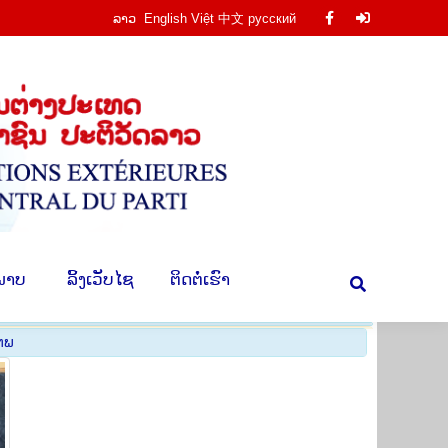
ລາວ
English
Việt
中文
русский
Facebook
Facebook
ານ
​ຮູບ​ພາບ
​ ລິ້ງ​ເວັບ​ໄຊ
​ຕິດ​ຕໍ່​ເຮົາ
Search:
page
page
opens
opens
in
in
new
new
window
window
​ພາບ
​ ລິ້ງ​ເວັບ​ໄຊ
​ຕິດ​ຕໍ່​ເຮົາ
Search:
ຕ​ພ